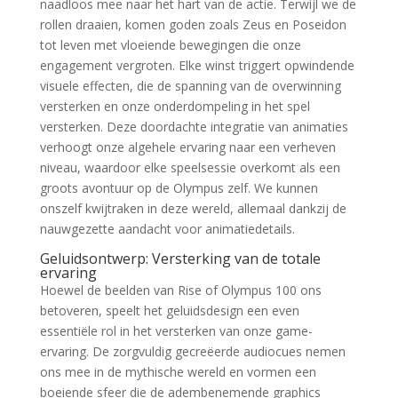
naadloos mee naar het hart van de actie. Terwijl we de
rollen draaien, komen goden zoals Zeus en Poseidon
tot leven met vloeiende bewegingen die onze
engagement vergroten. Elke winst triggert opwindende
visuele effecten, die de spanning van de overwinning
versterken en onze onderdompeling in het spel
versterken. Deze doordachte integratie van animaties
verhoogt onze algehele ervaring naar een verheven
niveau, waardoor elke speelsessie overkomt als een
groots avontuur op de Olympus zelf. We kunnen
onszelf kwijtraken in deze wereld, allemaal dankzij de
nauwgezette aandacht voor animatiedetails.
Geluidsontwerp: Versterking van de totale
ervaring
Hoewel de beelden van Rise of Olympus 100 ons
betoveren, speelt het geluidsdesign een even
essentiële rol in het versterken van onze game-
ervaring. De zorgvuldig gecreëerde audiocues nemen
ons mee in de mythische wereld en vormen een
boeiende sfeer die de adembenemende graphics