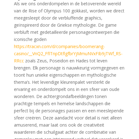
Als we ons onderdompelen in de betoverende wereld
van de Rise of Olympus 100 gokkast, worden we direct
meegesleept door de verbluffende graphics,
geïnspireerd door de Griekse mythologie. De game
verbluft met gedetailleerde personageontwerpen die
iconische goden
https://tracxn.com/d/companies/boomerang-
casino/__VnQ2_FflTnpDtflgfbrYjMmuNVxFIb9jTWf_RS-
RRcc
zoals Zeus, Poseidon en Hades tot leven
brengen. Elk personage is nauwkeurig vormgegeven en
toont hun unieke eigenschappen en mythologische
thema’s. Het levendige kleurenpalet versterkt de
ervaring en onderdompelt ons in een sfeer van oude
wonderen. De achtergrondafbeeldingen tonen
prachtige tempels en hemelse landschappen die
perfect bij de personages passen en een meeslepende
sfeer creëren. Deze aandacht voor detail is niet alleen
amuserend, maar laat ons ook de creativiteit
waarderen die schuilgaat achter de combinatie van