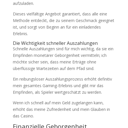
aufzuladen.
Dieses vielfältige Angebot garantiert, dass alle eine
Methode entdeckt, die zu seinem Geschmack geeignet
ist, und sorgt von Beginn an für ein einladendes
Erlebnis.
Die Wichtigkeit schneller Auszahlungen
Schnelle Auszahlungen sind für mich wichtig, da sie ein
Empfinden monetärer Geborgenheit vermitteln; ich
möchte sicher sein, dass meine Erträge ohne
überflüssige Wartezeiten auf dem Pfad sind.
Ein reibungsloser Auszahlungsprozess erhöht definitiv
mein gesamtes Gaming-Erlebnis und gibt mir das
Empfinden, als Spieler wertgeschätzt zu werden.
Wenn ich schnell auf mein Geld zugelangen kann,
erhöht das meine Zufriedenheit und mein Glauben in
das Casino.
Finanzielle Geborgenheit