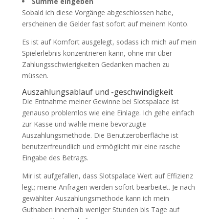
Summe eingeben
Sobald ich diese Vorgänge abgeschlossen habe,
erscheinen die Gelder fast sofort auf meinem Konto.
Es ist auf Komfort ausgelegt, sodass ich mich auf mein
Spielerlebnis konzentrieren kann, ohne mir über
Zahlungsschwierigkeiten Gedanken machen zu
müssen.
Auszahlungsablauf und -geschwindigkeit
Die Entnahme meiner Gewinne bei Slotspalace ist
genauso problemlos wie eine Einlage. Ich gehe einfach
zur Kasse und wähle meine bevorzugte
Auszahlungsmethode. Die Benutzeroberfläche ist
benutzerfreundlich und ermöglicht mir eine rasche
Eingabe des Betrags.
Mir ist aufgefallen, dass Slotspalace Wert auf Effizienz
legt; meine Anfragen werden sofort bearbeitet. Je nach
gewählter Auszahlungsmethode kann ich mein
Guthaben innerhalb weniger Stunden bis Tage auf