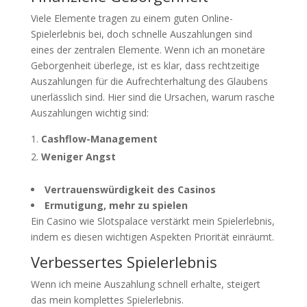
Viele Elemente tragen zu einem guten Online-
Spielerlebnis bei, doch schnelle Auszahlungen sind
eines der zentralen Elemente. Wenn ich an monetäre
Geborgenheit überlege, ist es klar, dass rechtzeitige
Auszahlungen für die Aufrechterhaltung des Glaubens
unerlässlich sind. Hier sind die Ursachen, warum rasche
Auszahlungen wichtig sind:
Cashflow-Management
Weniger Angst
Vertrauenswürdigkeit des Casinos
Ermutigung, mehr zu spielen
Ein Casino wie Slotspalace verstärkt mein Spielerlebnis,
indem es diesen wichtigen Aspekten Priorität einräumt.
Verbessertes Spielerlebnis
Wenn ich meine Auszahlung schnell erhalte, steigert
das mein komplettes Spielerlebnis.