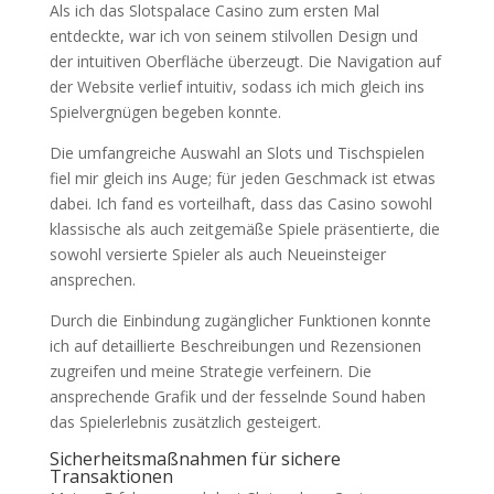
Als ich das Slotspalace Casino zum ersten Mal
entdeckte, war ich von seinem stilvollen Design und
der intuitiven Oberfläche überzeugt. Die Navigation auf
der Website verlief intuitiv, sodass ich mich gleich ins
Spielvergnügen begeben konnte.
Die umfangreiche Auswahl an Slots und Tischspielen
fiel mir gleich ins Auge; für jeden Geschmack ist etwas
dabei. Ich fand es vorteilhaft, dass das Casino sowohl
klassische als auch zeitgemäße Spiele präsentierte, die
sowohl versierte Spieler als auch Neueinsteiger
ansprechen.
Durch die Einbindung zugänglicher Funktionen konnte
ich auf detaillierte Beschreibungen und Rezensionen
zugreifen und meine Strategie verfeinern. Die
ansprechende Grafik und der fesselnde Sound haben
das Spielerlebnis zusätzlich gesteigert.
Sicherheitsmaßnahmen für sichere
Transaktionen