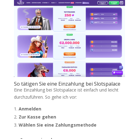
So tätigen Sie eine Einzahlung bei Slotspalace
Eine Einzahlung bei Slotspalace ist einfach und leicht
durchzuführen. So gehe ich vor:
Anmelden
Zur Kasse gehen
Wählen Sie eine Zahlungsmethode