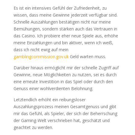
Es ist ein intensives Gefühl der Zufriedenheit, zu
wissen, dass meine Gewinne jederzeit verfügbar sind.
Schnelle Auszahlungen bestätigen nicht nur meine
Bemühungen, sondern stärken auch das Vertrauen in
das Casino. Ich probiere eher neue Spiele aus, erhöhe
meine Einzahlungen und bin aktiver, wenn ich weiß,
dass ich nicht ewig auf mein
gamblingcommission.gov.uk
Geld warten muss.
Darüber hinaus ermöglicht mir der schnelle Zugriff auf
Gewinne, neue Möglichkeiten zu nutzen, sei es durch
eine erneute Investition in das Spiel oder durch den
Genuss einer wohlverdienten Belohnung.
Letztendlich erhöht ein reibungsloser
Auszahlungsprozess meinen Gesamtgenuss und gibt
mir das Gefühl, als Spieler, der sich der Beherrschung
der Gaming-Welt verschrieben hat, geschätzt und
geachtet zu werden.