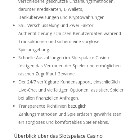
verschiedene geschützte Einzahlungsmethoden,
darunter Kreditkarten, E-Wallets,
Banküberweisungen und Kryptowährungen.
SSL-Verschlüsselung und Zwei-Faktor-
Authentifizierung schützen Benutzerdaten während
Transaktionen und sichern eine sorglose
Spielumgebung.
Schnelle Auszahlungen im Slotspalace Casino
festigen das Vertrauen der Spieler und ermöglichen
raschen Zugriff auf Gewinne.
Der 24/7 verfügbare Kundensupport, einschließlich
Live-Chat und vielfältigen Optionen, assistiert Spieler
bei allen finanziellen Anfragen.
Transparente Richtlinien bezüglich
Zahlungsmethoden und Spielerdaten gewährleisten
ein sorgloses und komfortables Spielerlebnis.
Überblick über das Slotspalace Casino