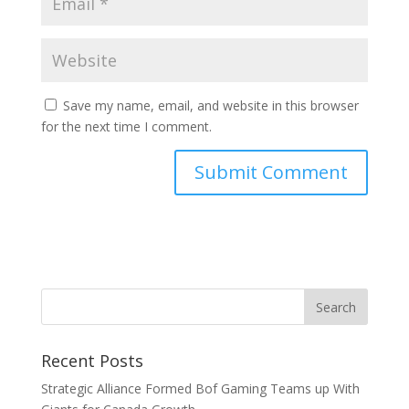
Save my name, email, and website in this browser
for the next time I comment.
Recent Posts
Strategic Alliance Formed Bof Gaming Teams up With