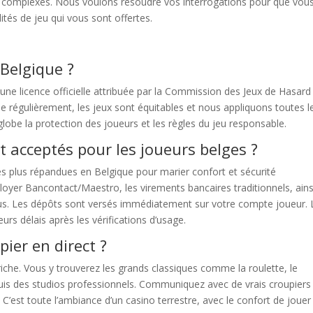
us complexes. Nous voulons résoudre vos interrogations pour que vou
ilités de jeu qui vous sont offertes.
 Belgique ?
une licence officielle attribuée par la Commission des Jeux de Hasard
e régulièrement, les jeux sont équitables et nous appliquons toutes l
nglobe la protection des joueurs et les règles du jeu responsable.
 acceptés pour les joueurs belges ?
 plus répandues en Belgique pour marier confort et sécurité
oyer Bancontact/Maestro, les virements bancaires traditionnels, ains
nnus. Les dépôts sont versés immédiatement sur votre compte joueur. 
eurs délais après les vérifications d’usage.
pier en direct ?
 riche. Vous y trouverez les grands classiques comme la roulette, le
puis des studios professionnels. Communiquez avec de vrais croupiers
C’est toute l’ambiance d’un casino terrestre, avec le confort de jouer