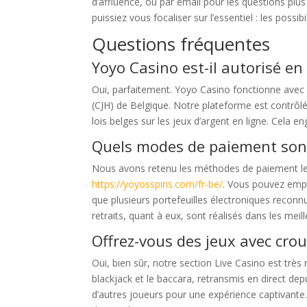
d’affluence, ou par email pour les questions pl
puissiez vous focaliser sur l’essentiel : les possib
Questions fréquentes
Yoyo Casino est-il autorisé en
Oui, parfaitement. Yoyo Casino fonctionne avec 
(CJH) de Belgique. Notre plateforme est contrôlé
lois belges sur les jeux d’argent en ligne. Cela e
Quels modes de paiement sont
Nous avons retenu les méthodes de paiement les
https://yoyosspins.com/fr-be/
. Vous pouvez empl
que plusieurs portefeuilles électroniques reco
retraits, quant à eux, sont réalisés dans les meill
Offrez-vous des jeux avec crou
Oui, bien sûr, notre section Live Casino est très
blackjack et le baccara, retransmis en direct de
d’autres joueurs pour une expérience captivante. 