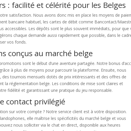
s : facilité et célérité pour les Belges
r votre satisfaction. Nous avons donc mis en place les moyens de pai
rement bancaire habituel, les cartes de débit comme Bancontact/Maest
tous accessibles. Les dépôts sont le plus souvent immédiats, pour que
ous gérons chaque demande aussi rapidement que possible, dans le cadr
iser vos fonds.
ns conçus au marché belge
 promotions sont le début d’une aventure partagée. Notre bonus d’acc
grâce à plus de moyens pour parcourir la plateforme. Ensuite, nous
, des tournois mensuels dotés de prix intéressants et des offres de
 la réglementation belge. Les conditions de mise sont claires et
e fidélité et garantissant une pratique du jeu responsable.
re contact privilégié
tion sur votre compte ? Notre service client est à votre disposition.
ndophones, elle maîtrise les spécificités du marché belge et vous
ouvez nous solliciter via le chat en direct, disponible aux heures