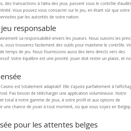
s, des transactions à l’aléa des jeux, passent sous le contrôle d’audit
érénité. Vous pouvez vous consacrer sur le jeu, en étant sûr que votre
ervisées par les autorités de votre nation.
 jeu responsable
einement sa responsabilité envers les joueurs. Nous suivons les prin
te, vous trouverez facilement des outils pour maintenir le contrôle. V
 de temps de jeu. Nous fournissons aussi des liens directs vers des
if. Votre équilibre est une priorité. Jouer doit rester un plaisir, et n
pensée
asino est totalement adaptatif. Elle s’ajuste parfaitement à l’afficha
roid. Pas besoin de télécharger une application volumineuse. Notre
t total à notre gamme de jeux, à votre profil et aux options de
isir une chance de jouer à tout moment, où que vous soyez en Belgiq
sée pour les attentes belges