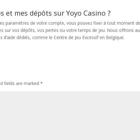
 et mes dépôts sur Yoyo Casino ?
 les paramètres de votre compte, vous pouvez fixer à tout moment d
es sur vos dépôts, vos pertes ou votre temps de jeu. Nous offrons au
ces d’aide dédiés, comme le Centre de Jeu Excessif en Belgique.
ed fields are marked
*