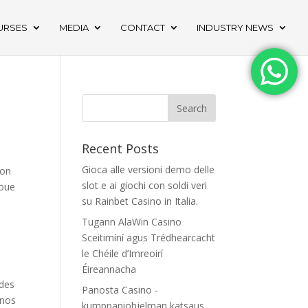
URSES
MEDIA
CONTACT
INDUSTRY NEWS
Recent Posts
Gioca alle versioni demo delle
son
slot e ai giochi con soldi veri
roue
su Rainbet Casino in Italia.
Tugann AlaWin Casino
Sceitimíní agus Trédhearcacht
le Chéile d’Imreoirí
Éireannacha
 des
Panosta Casino -
 nos
kumppaniohjelman katsaus