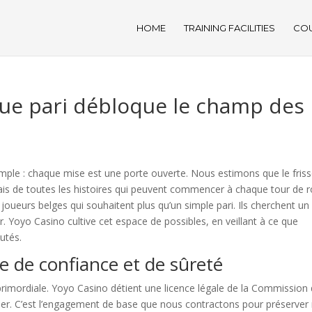
HOME
TRAINING FACILITIES
CO
que pari débloque le champ des
mple : chaque mise est une porte ouverte. Nous estimons que le fris
ais de toutes les histoires qui peuvent commencer à chaque tour de 
joueurs belges qui souhaitent plus qu’un simple pari. Ils cherchent un
sir. Yoyo Casino cultive cet espace de possibles, en veillant à ce que
autés.
 de confiance et de sûreté
primordiale. Yoyo Casino détient une licence légale de la Commission
pier. C’est l’engagement de base que nous contractons pour préserver