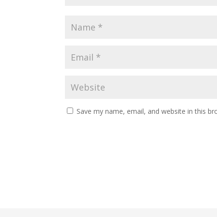
Save my name, email, and website in this br