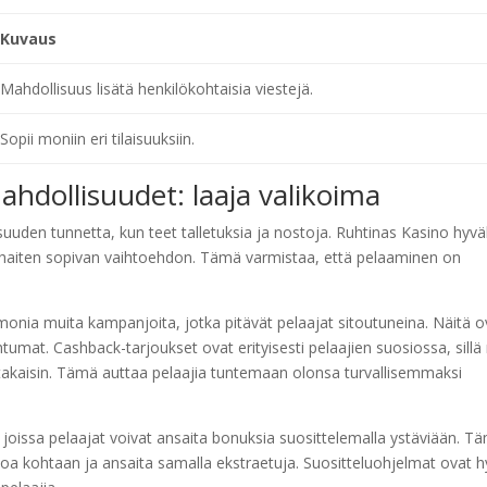
Kuvaus
Mahdollisuus lisätä henkilökohtaisia viestejä.
Sopii moniin eri tilaisuuksiin.
dollisuudet: laaja valikoima
uuden tunnetta, kun teet talletuksia ja nostoja. Ruhtinas Kasino hyv
parhaiten sopivan vaihtoehdon. Tämä varmistaa, että pelaaminen on
monia muita kampanjoita, jotka pitävät pelaajat sitoutuneina. Näitä o
ahtumat. Cashback-tarjoukset ovat erityisesti pelaajien suosiossa, sillä
takaisin. Tämä auttaa pelaajia tuntemaan olonsa turvallisemmaksi
joissa pelaajat voivat ansaita bonuksia suosittelemalla ystäviään. T
noa kohtaan ja ansaita samalla ekstraetuja. Suositteluohjelmat ovat 