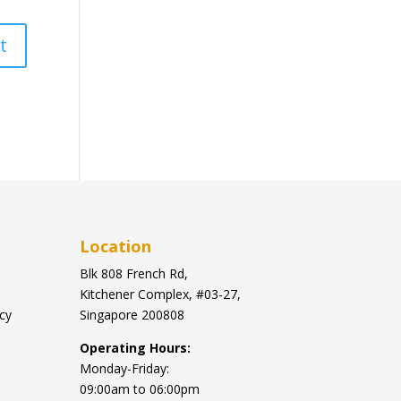
Location
Blk
808 French Rd,
Kitchener Complex,
#03-27,
cy
Singapore 200808
Operating Hours:
Monday-Friday:
09:00am to 06:00pm