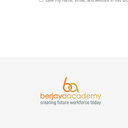
Save my name, email, and website in this br