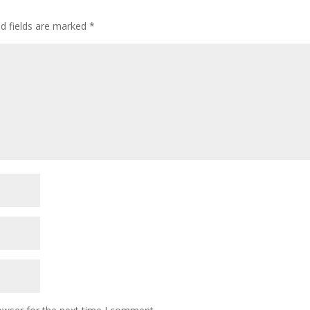
ed fields are marked
*