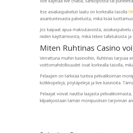
Voit käyttää live chatia, sähköpostia tai puhelin
Itse asiakaspalvelun laatu on korkealla tasolla
ht
asiantuntevasta palvelusta, mikä lisää luottamu
Jos kaipaat apua maksutavoista, asiakaspalvelu 
niiden käyttämisestä, mikä tekee talletuksista j
Miten Ruhtinas Casino vo
Verrattuna muihin kasinoihin, Ruhtinas tarjoaa er
voittomahdollisuudet ovat korkealla tasolla, mik
Pelaajien on tärkeää tuntea pelivalikoiman monip
kolikkopelejä, pöytäpelejä ja live-kasinoita. Tämä
Pelaajat voivat nauttia laajasta pelivalikoimasta
kilpailijoistaan tämän monipuolisen tarjonnan ans