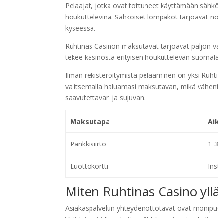
Pelaajat, jotka ovat tottuneet käyttämään sähkö
houkuttelevina. Sähköiset lompakot tarjoavat nop
kyseessä.
Ruhtinas Casinon maksutavat tarjoavat paljon vai
tekee kasinosta erityisen houkuttelevan suomalais
Ilman rekisteröitymistä pelaaminen on yksi Ruhtin
valitsemalla haluamasi maksutavan, mikä vähen
saavutettavan ja sujuvan.
Maksutapa
Ai
Pankkisiirto
1-3
Luottokortti
Ins
Miten Ruhtinas Casino yllä
Asiakaspalvelun yhteydenottotavat ovat monipuoli