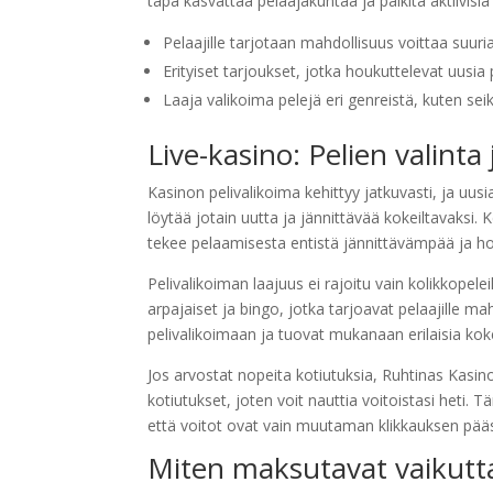
tapa kasvattaa pelaajakuntaa ja palkita aktiivisia 
Pelaajille tarjotaan mahdollisuus voittaa suuria
Erityiset tarjoukset, jotka houkuttelevat uusia 
Laaja valikoima pelejä eri genreistä, kuten seik
Live-kasino: Pelien valinta 
Kasinon pelivalikoima kehittyy jatkuvasti, ja uusi
löytää jotain uutta ja jännittävää kokeiltavaks
tekee pelaamisesta entistä jännittävämpää ja 
Pelivalikoiman laajuus ei rajoitu vain kolikkopele
arpajaiset ja bingo, jotka tarjoavat pelaajille ma
pelivalikoimaan ja tuovat mukanaan erilaisia ko
Jos arvostat nopeita kotiutuksia, Ruhtinas Kasi
kotiutukset, joten voit nauttia voitoistasi het
että voitot ovat vain muutaman klikkauksen pää
Miten maksutavat vaikutt