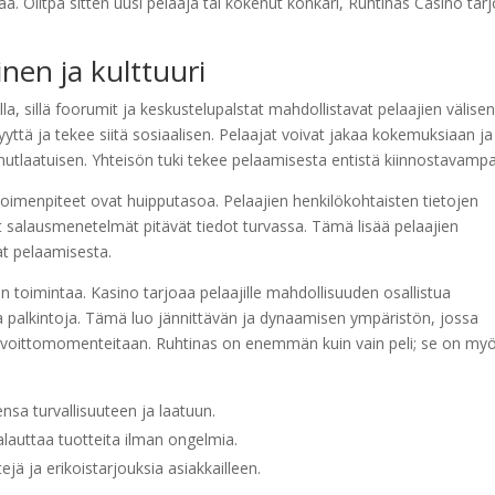
ä. Olitpa sitten uusi pelaaja tai kokenut konkari, Ruhtinas Casino tar
inen ja kulttuuri
la, sillä foorumit ja keskustelupalstat mahdollistavat pelaajien välise
ttä ja tekee siitä sosiaalisen. Pelaajat voivat jakaa kokemuksiaan ja
nutlaatuisen. Yhteisön tuki tekee pelaamisesta entistä kiinnostavamp
stoimenpiteet ovat huipputasoa. Pelaajien henkilökohtaisten tietojen
t salausmenetelmät pitävät tiedot turvassa. Tämä lisää pelaajien
at pelaamisesta.
 toimintaa. Kasino tarjoaa pelaajille mahdollisuuden osallistua
peita palkintoja. Tämä luo jännittävän ja dynaamisen ympäristön, jossa
akaa voittomomenteitaan. Ruhtinas on enemmän kuin vain peli; se on my
ensa turvallisuuteen ja laatuun.
alauttaa tuotteita ilman ongelmia.
jä ja erikoistarjouksia asiakkailleen.