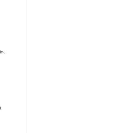
aina
t,