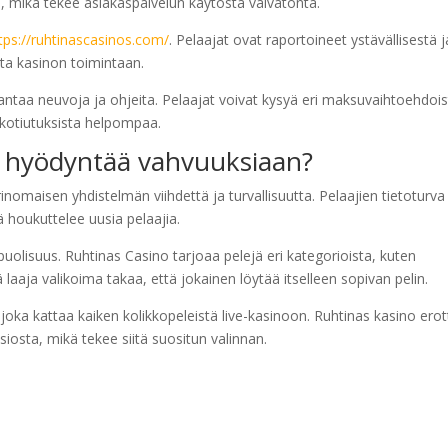
ta, mikä tekee asiakaspalvelun käytöstä vaivatonta.
tps://ruhtinascasinos.com/
. Pelaajat ovat raportoineet ystävällisestä j
sta kasinon toimintaan.
antaa neuvoja ja ohjeita. Pelaajat voivat kysyä eri maksuvaihtoehdois
a kotiutuksista helpompaa.
i hyödyntää vahvuuksiaan?
inomaisen yhdistelmän viihdettä ja turvallisuutta. Pelaajien tietoturva
ä houkuttelee uusia pelaajia.
uolisuus. Ruhtinas Casino tarjoaa pelejä eri kategorioista, kuten
 laaja valikoima takaa, että jokainen löytää itselleen sopivan pelin.
, joka kattaa kaiken kolikkopeleistä live-kasinoon. Ruhtinas kasino ero
iosta, mikä tekee siitä suositun valinnan.