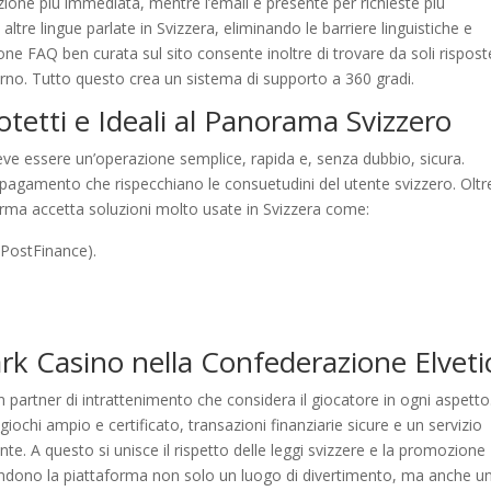
opzione più immediata, mentre l’email è presente per richieste più
n altre lingue parlate in Svizzera, eliminando le barriere linguistiche e
e FAQ ben curata sul sito consente inoltre di trovare da soli rispost
orno. Tutto questo crea un sistema di supporto a 360 gradi.
tetti e Ideali al Panorama Svizzero
deve essere un’operazione semplice, rapida e, senza dubbio, sicura.
pagamento che rispecchiano le consuetudini del utente svizzero. Oltr
aforma accetta soluzioni molto usate in Svizzera come:
 PostFinance).
k Casino nella Confederazione Elveti
 partner di intrattenimento che considera il giocatore in ogni aspetto
iochi ampio e certificato, transazioni finanziarie sicure e un servizio
nte. A questo si unisce il rispetto delle leggi svizzere e la promozione
rendono la piattaforma non solo un luogo di divertimento, ma anche u