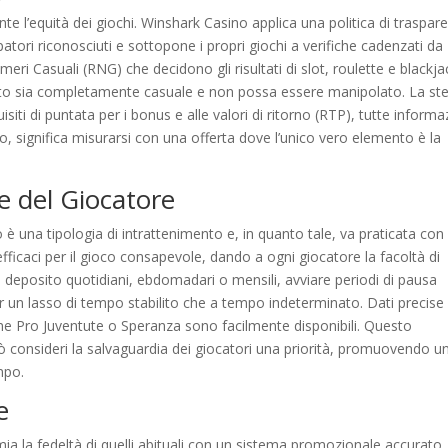
te l’equità dei giochi. Winshark Casino applica una politica di traspar
atori riconosciuti e sottopone i propri giochi a verifiche cadenzati da
Numeri Casuali (RNG) che decidono gli risultati di slot, roulette e blackja
ito sia completamente casuale e non possa essere manipolato. La st
uisiti di puntata per i bonus e alle valori di ritorno (RTP), tutte informa
ro, significa misurarsi con una offerta dove l’unico vero elemento è la
e del Giocatore
è una tipologia di intrattenimento e, in quanto tale, va praticata con
icaci per il gioco consapevole, dando a ogni giocatore la facoltà di
ti di deposito quotidiani, ebdomadari o mensili, avviare periodi di pausa
 un lasso di tempo stabilito che a tempo indeterminato. Dati precise
ome Pro Juventute o Speranza sono facilmente disponibili. Questo
 consideri la salvaguardia dei giocatori una priorità, promuovendo u
mpo.
e
ia la fedeltà di quelli abituali con un sistema promozionale accurato. 