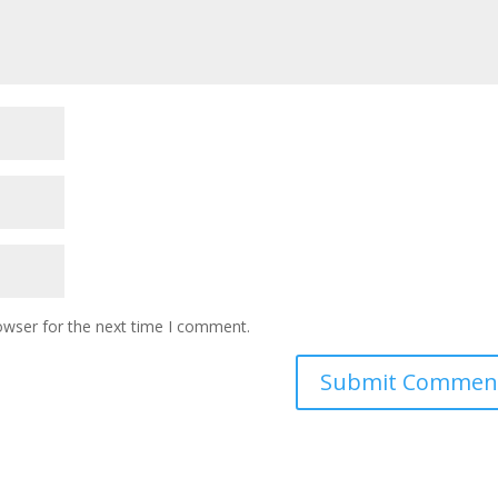
owser for the next time I comment.