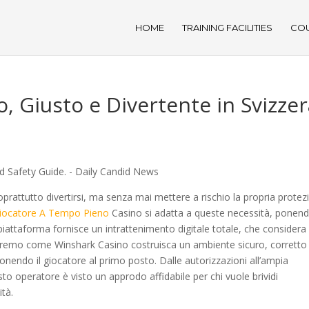
HOME
TRAINING FACILITIES
CO
, Giusto e Divertente in Svizze
oprattutto divertirsi, ma senza mai mettere a rischio la propria prote
Giocatore A Tempo Pieno
Casino si adatta a queste necessità, ponend
piattaforma fornisce un intrattenimento digitale totale, che considera
edremo come Winshark Casino costruisca un ambiente sicuro, corretto
nendo il giocatore al primo posto. Dalle autorizzazioni all’ampia
 operatore è visto un approdo affidabile per chi vuole brividi
tà.