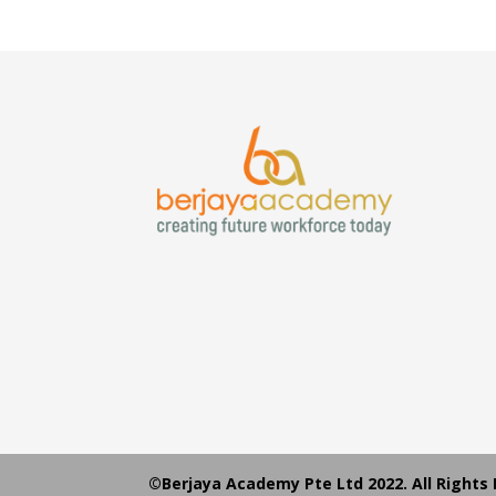
©Berjaya Academy Pte Ltd 2022. All Rights