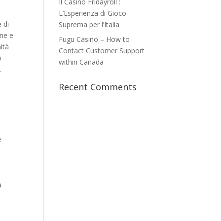
Il Casinò Fridayroll :
L’Esperienza di Gioco
 di
Suprema per l’Italia
one e
Fugu Casino – How to
ità
Contact Customer Support
o
within Canada
.
Recent Comments
e
a