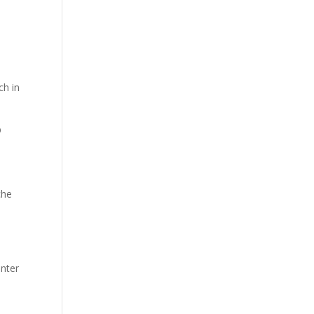
ch in
b
che
unter