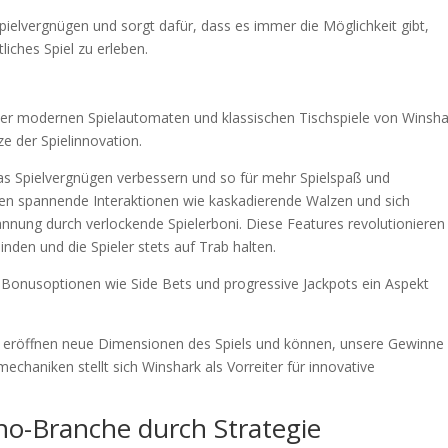
ielvergnügen und sorgt dafür, dass es immer die Möglichkeit gibt,
iches Spiel zu erleben.
r modernen Spielautomaten und klassischen Tischspiele von Winsha
ze der Spielinnovation.
as Spielvergnügen verbessern und so für mehr Spielspaß und
hen spannende Interaktionen wie kaskadierende Walzen und sich
ung durch verlockende Spielerboni. Diese Features revolutionieren
inden und die Spieler stets auf Trab halten.
n Bonusoptionen wie Side Bets und progressive Jackpots ein Aspekt
l, eröffnen neue Dimensionen des Spiels und können, unsere Gewinne
mechaniken stellt sich Winshark als Vorreiter für innovative
no-Branche durch Strategie