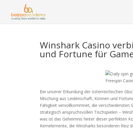
Winshark Casino verbi
und Fortune für Gamer
Bei unserer Erkundung der österreichischen Glück
Mischung aus Leidenschaft, Können und Fortun
Fähigkeit vervollkommnet, die verschiedensten S
strategisch anspruchsvollen Tischspielen – Wins
was ist das Geheimnis hinter dieser perfekten
Kernelemente, die Winsharks besonderen Reiz da