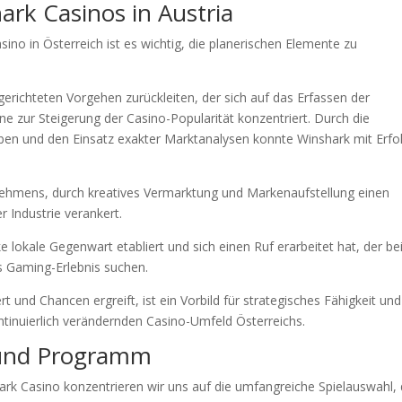
rk Casinos in Austria
ino in Österreich ist es wichtig, die planerischen Elemente zu
erichteten Vorgehen zurückleiten, der sich auf das Erfassen der
e zur Steigerung der Casino-Popularität konzentriert. Durch die
n und den Einsatz exakter Marktanalysen konnte Winshark mit Erfo
ehmens, durch kreatives Vermarktung und Markenaufstellung einen
r Industrie verankert.
 lokale Gegenwart etabliert und sich einen Ruf erarbeitet hat, der be
s Gaming-Erlebnis suchen.
 und Chancen ergreift, ist ein Vorbild für strategisches Fähigkeit und
ontinuierlich verändernden Casino-Umfeld Österreichs.
s und Programm
k Casino konzentrieren wir uns auf die umfangreiche Spielauswahl, 