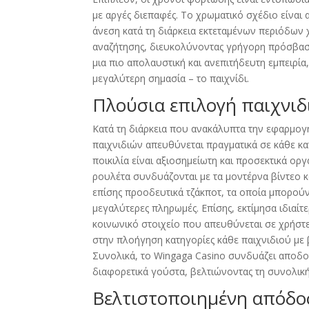
με αργές διεπαφές. Το χρωματικό σχέδιο είναι
άνεση κατά τη διάρκεια εκτεταμένων περιόδων 
αναζήτησης, διευκολύνοντας γρήγορη πρόσβαση
μια πιο απολαυστική και ανεπιτήδευτη εμπειρία
μεγαλύτερη σημασία – το παιχνίδι.
Πλούσια επιλογή παιχνιδ
Κατά τη διάρκεια που ανακάλυπτα την εφαρμογή
παιχνιδιών απευθύνεται πραγματικά σε κάθε κατ
ποικιλία είναι αξιοσημείωτη και προσεκτικά ορ
ρουλέτα συνδυάζονται με τα μοντέρνα βίντεο κ
επίσης προοδευτικά τζάκποτ, τα οποία μπορού
μεγαλύτερες πληρωμές. Επίσης, εκτίμησα ιδιαίτ
κοινωνικό στοιχείο που απευθύνεται σε χρήστε
στην πλοήγηση κατηγορίες κάθε παιχνιδιού με
Συνολικά, το Wingaga Casino συνδυάζει αποδο
διαφορετικά γούστα, βελτιώνοντας τη συνολική 
Βελτιστοποιημένη απόδο