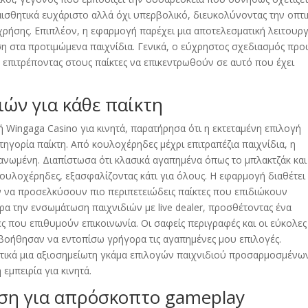
 αισθητικά ευχάριστο αλλά όχι υπερβολικό, διευκολύνοντας την οπτι
χρήσης. Επιπλέον, η εφαρμογή παρέχει μια αποτελεσματική λειτουργ
 στα προτιμώμενα παιχνίδια. Γενικά, ο εύχρηστος σχεδιασμός προ
, επιτρέποντας στους παίκτες να επικεντρωθούν σε αυτό που έχει
ιών για κάθε παίκτη
 Wingaga Casino για κινητά, παρατήρησα ότι η εκτεταμένη επιλογή
ηγορία παίκτη. Από κουλοχέρηδες μέχρι επιτραπέζια παιχνίδια, η
γανωμένη. Διαπίστωσα ότι κλασικά αγαπημένα όπως το μπλακτζάκ και
ουλοχέρηδες, εξασφαλίζοντας κάτι για όλους. Η εφαρμογή διαθέτει
ν να προσελκύσουν πιο περιπετειώδεις παίκτες που επιδιώκουν
ερα την ενσωμάτωση παιχνιδιών με live dealer, προσθέτοντας ένα
ς που επιθυμούν επικοινωνία. Οι σαφείς περιγραφές και οι εύκολες
 βοήθησαν να εντοπίσω γρήγορα τις αγαπημένες μου επιλογές.
τικά μια αξιοσημείωτη γκάμα επιλογών παιχνιδιού προσαρμοσμένω
εμπειρία για κινητά.
ση για απρόσκοπτο gameplay