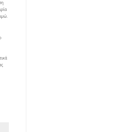
ση
ιρία
ιμώ.
ο
τικά
ας