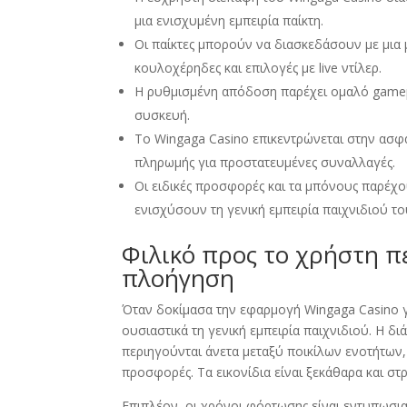
μια ενισχυμένη εμπειρία παίκτη.
Οι παίκτες μπορούν να διασκεδάσουν με μια 
κουλοχέρηδες και επιλογές με live ντίλερ.
Η ρυθμισμένη απόδοση παρέχει ομαλό gamep
συσκευή.
Το Wingaga Casino επικεντρώνεται στην ασφ
πληρωμής για προστατευμένες συναλλαγές.
Οι ειδικές προσφορές και τα μπόνους παρέχο
ενισχύσουν τη γενική εμπειρία παιχνιδιού το
Φιλικό προς το χρήστη π
πλοήγηση
Όταν δοκίμασα την εφαρμογή Wingaga Casino γι
ουσιαστικά τη γενική εμπειρία παιχνιδιού. Η δ
περιηγούνται άνετα μεταξύ ποικίλων ενοτήτων, ε
προσφορές. Τα εικονίδια είναι ξεκάθαρα και σ
Επιπλέον, οι χρόνοι φόρτωσης είναι εντυπωσια