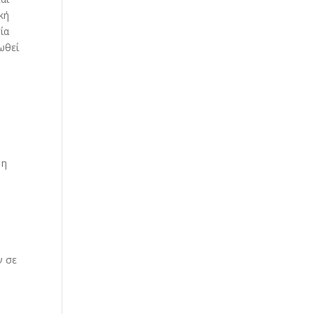
κή
ία
ωθεί
 η
ν σε