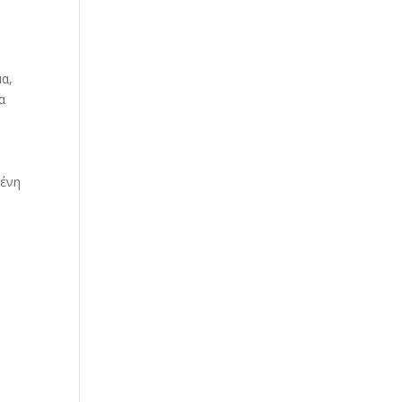
μα,
α
μένη