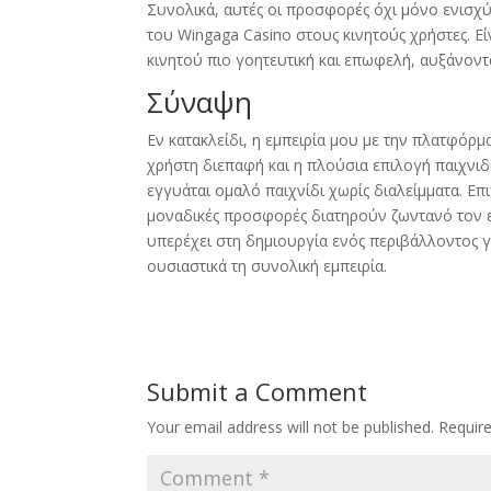
Συνολικά, αυτές οι προσφορές όχι μόνο ενισχ
του Wingaga Casino στους κινητούς χρήστες. Εί
κινητού πιο γοητευτική και επωφελή, αυξάνοντ
Σύναψη
Εν κατακλείδι, η εμπειρία μου με την πλατφόρμ
χρήστη διεπαφή και η πλούσια επιλογή παιχν
εγγυάται ομαλό παιχνίδι χωρίς διαλείμματα. Επ
μοναδικές προσφορές διατηρούν ζωντανό τον ε
υπερέχει στη δημιουργία ενός περιβάλλοντος γ
ουσιαστικά τη συνολική εμπειρία.
Submit a Comment
Your email address will not be published.
Requir