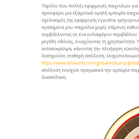
Παρόλο που πολλές εφαρμογές παιχνιδιών για 
προσφέρει μια εξαιρετικά ομαλή εμπειρία παιχ
σχεδιασμός της εφαρμογής εγγυάται γρήγορους
αγαπημένα μου παιχνίδια χωρίς επίμονες καθυστ
συμβάλλοντας σε ένα ενδιαφέρον περιβάλλον π
μεγέθη οθόνης, ενισχύοντας τη χρηστικότητα. Τ
ανταποκρίσιμα, κάνοντας την πλοήγηση εύκολη. 
διατηρούσε σταθερή απόδοση, ελαχιστοποιώντ
https://www.ibisworld.com/global/industry/globa
απόδοση ενισχύει πραγματικά την εμπειρία παιχ
διασκέδαση.