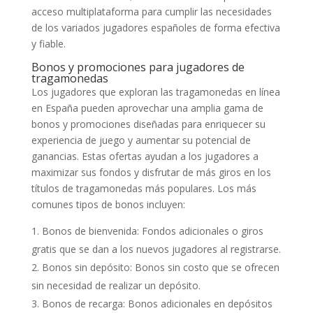
acceso multiplataforma para cumplir las necesidades
de los variados jugadores españoles de forma efectiva
y fiable.
Bonos y promociones para jugadores de
tragamonedas
Los jugadores que exploran las tragamonedas en línea
en España pueden aprovechar una amplia gama de
bonos y promociones diseñadas para enriquecer su
experiencia de juego y aumentar su potencial de
ganancias. Estas ofertas ayudan a los jugadores a
maximizar sus fondos y disfrutar de más giros en los
títulos de tragamonedas más populares. Los más
comunes tipos de bonos incluyen:
Bonos de bienvenida: Fondos adicionales o giros
gratis que se dan a los nuevos jugadores al registrarse.
Bonos sin depósito: Bonos sin costo que se ofrecen
sin necesidad de realizar un depósito.
Bonos de recarga: Bonos adicionales en depósitos