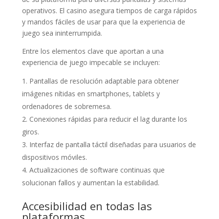
operativos. El casino asegura tiempos de carga rápidos
y mandos fáciles de usar para que la experiencia de
juego sea ininterrumpida.
Entre los elementos clave que aportan a una
experiencia de juego impecable se incluyen:
Pantallas de resolución adaptable para obtener
imágenes nítidas en smartphones, tablets y
ordenadores de sobremesa.
Conexiones rápidas para reducir el lag durante los
giros.
Interfaz de pantalla táctil diseñadas para usuarios de
dispositivos móviles.
Actualizaciones de software continuas que
solucionan fallos y aumentan la estabilidad.
Accesibilidad en todas las
plataformas