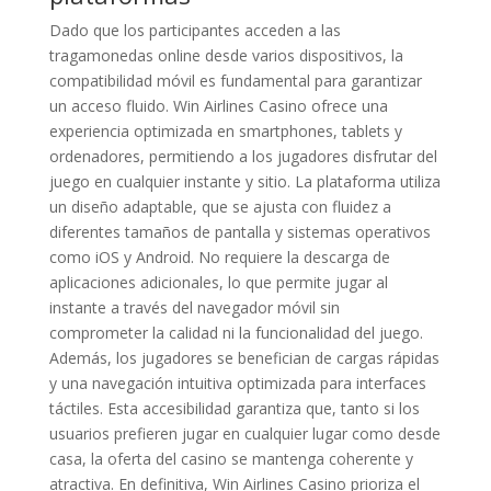
Dado que los participantes acceden a las
tragamonedas online desde varios dispositivos, la
compatibilidad móvil es fundamental para garantizar
un acceso fluido. Win Airlines Casino ofrece una
experiencia optimizada en smartphones, tablets y
ordenadores, permitiendo a los jugadores disfrutar del
juego en cualquier instante y sitio. La plataforma utiliza
un diseño adaptable, que se ajusta con fluidez a
diferentes tamaños de pantalla y sistemas operativos
como iOS y Android. No requiere la descarga de
aplicaciones adicionales, lo que permite jugar al
instante a través del navegador móvil sin
comprometer la calidad ni la funcionalidad del juego.
Además, los jugadores se benefician de cargas rápidas
y una navegación intuitiva optimizada para interfaces
táctiles. Esta accesibilidad garantiza que, tanto si los
usuarios prefieren jugar en cualquier lugar como desde
casa, la oferta del casino se mantenga coherente y
atractiva. En definitiva, Win Airlines Casino prioriza el