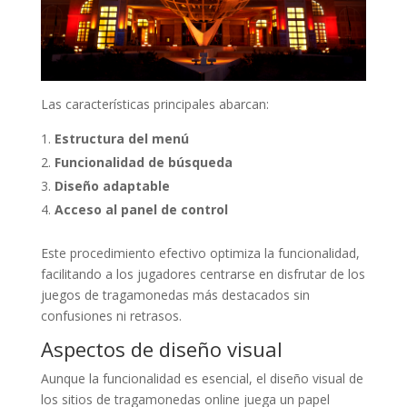
Las características principales abarcan:
Estructura del menú
Funcionalidad de búsqueda
Diseño adaptable
Acceso al panel de control
Este procedimiento efectivo optimiza la funcionalidad,
facilitando a los jugadores centrarse en disfrutar de los
juegos de tragamonedas más destacados sin
confusiones ni retrasos.
Aspectos de diseño visual
Aunque la funcionalidad es esencial, el diseño visual de
los sitios de tragamonedas online juega un papel