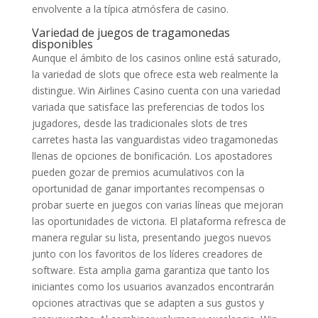
envolvente a la típica atmósfera de casino.
Variedad de juegos de tragamonedas
disponibles
Aunque el ámbito de los casinos online está saturado,
la variedad de slots que ofrece esta web realmente la
distingue. Win Airlines Casino cuenta con una variedad
variada que satisface las preferencias de todos los
jugadores, desde las tradicionales slots de tres
carretes hasta las vanguardistas video tragamonedas
llenas de opciones de bonificación. Los apostadores
pueden gozar de premios acumulativos con la
oportunidad de ganar importantes recompensas o
probar suerte en juegos con varias líneas que mejoran
las oportunidades de victoria. El plataforma refresca de
manera regular su lista, presentando juegos nuevos
junto con los favoritos de los líderes creadores de
software. Esta amplia gama garantiza que tanto los
iniciantes como los usuarios avanzados encontrarán
opciones atractivas que se adapten a sus gustos y