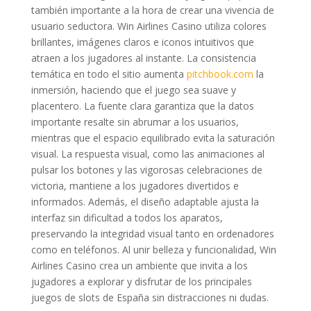
también importante a la hora de crear una vivencia de
usuario seductora. Win Airlines Casino utiliza colores
brillantes, imágenes claros e iconos intuitivos que
atraen a los jugadores al instante. La consistencia
temática en todo el sitio aumenta
pitchbook.com
la
inmersión, haciendo que el juego sea suave y
placentero. La fuente clara garantiza que la datos
importante resalte sin abrumar a los usuarios,
mientras que el espacio equilibrado evita la saturación
visual. La respuesta visual, como las animaciones al
pulsar los botones y las vigorosas celebraciones de
victoria, mantiene a los jugadores divertidos e
informados. Además, el diseño adaptable ajusta la
interfaz sin dificultad a todos los aparatos,
preservando la integridad visual tanto en ordenadores
como en teléfonos. Al unir belleza y funcionalidad, Win
Airlines Casino crea un ambiente que invita a los
jugadores a explorar y disfrutar de los principales
juegos de slots de España sin distracciones ni dudas.