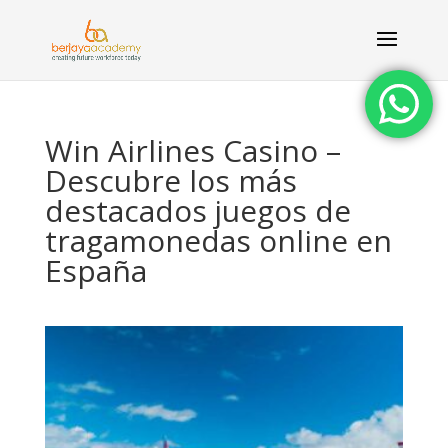
Win Airlines Casino –
Descubre los más
destacados juegos de
tragamonedas online en
España