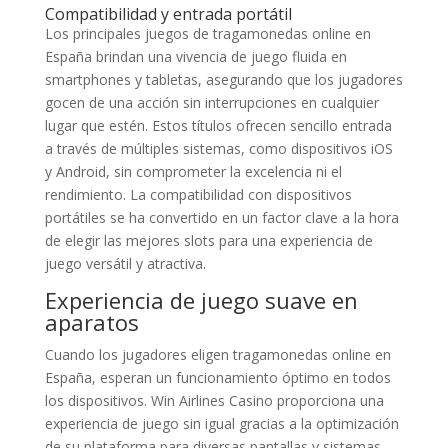
Compatibilidad y entrada portátil
Los principales juegos de tragamonedas online en
España brindan una vivencia de juego fluida en
smartphones y tabletas, asegurando que los jugadores
gocen de una acción sin interrupciones en cualquier
lugar que estén. Estos títulos ofrecen sencillo entrada
a través de múltiples sistemas, como dispositivos iOS
y Android, sin comprometer la excelencia ni el
rendimiento. La compatibilidad con dispositivos
portátiles se ha convertido en un factor clave a la hora
de elegir las mejores slots para una experiencia de
juego versátil y atractiva.
Experiencia de juego suave en
aparatos
Cuando los jugadores eligen tragamonedas online en
España, esperan un funcionamiento óptimo en todos
los dispositivos. Win Airlines Casino proporciona una
experiencia de juego sin igual gracias a la optimización
de su plataforma para diversas pantallas y sistemas