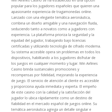
Win Airlines Casino se ha establecido en una opción
popular para los jugadores españoles que quieren una
apasionante experiencia de tragamonedas online.
Lanzado con una elegante temática aeronáutica,
combina un diseño amigable y una navegación fluida,
seduciendo tanto a novatos como a jugadores con
experiencia. La plataforma prioriza la seguridad y la
equidad del jugador, trabajando bajo licencias
certificadas y utilizando tecnología de cifrado moderna.
Su sistema accesible opera sin problemas en todos los
dispositivos, habilitando a los jugadores disfrutar de
los juegos en cualquier momento y lugar. Win Airlines
Casino brinda sustanciales promociones y
recompensas por fidelidad, mejorando la experiencia
de juego. El servicio de atención al cliente es accesible
y proporciona ayuda inmediata y experta. El empeño
de este casino con la calidad y la satisfacción del
jugador lo ubica rápidamente como un destino de
fiabilidad en el mercado español de juegos online. Su
temática aeronáutica agrega un detalle singular e