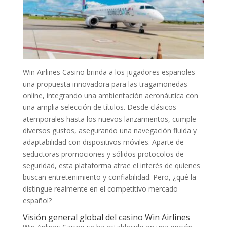
Win Airlines Casino brinda a los jugadores españoles
una propuesta innovadora para las tragamonedas
online, integrando una ambientación aeronáutica con
una amplia selección de títulos. Desde clásicos
atemporales hasta los nuevos lanzamientos, cumple
diversos gustos, asegurando una navegación fluida y
adaptabilidad con dispositivos móviles. Aparte de
seductoras promociones y sólidos protocolos de
seguridad, esta plataforma atrae el interés de quienes
buscan entretenimiento y confiabilidad. Pero, ¿qué la
distingue realmente en el competitivo mercado
español?
Visión general global del casino Win Airlines