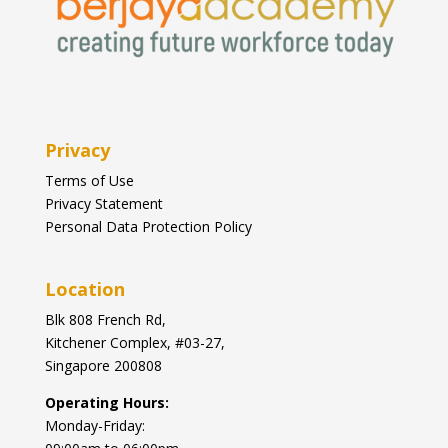
Privacy
Terms of Use
Privacy Statement
Personal Data Protection Policy
Location
Blk
808 French Rd,
Kitchener Complex,
#03-27,
Singapore 200808
Operating Hours:
Monday-Friday: