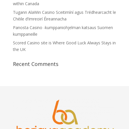
within Canada
Tugann AlaWin Casino Sceitimíní agus Trédhearcacht le
Chéile d’Imreoirí Éireannacha
Panosta Casino -kumppaniohjelman katsaus Suomen
kumppaneille
Scored Casino site is Where Good Luck Always Stays in
the UK
Recent Comments