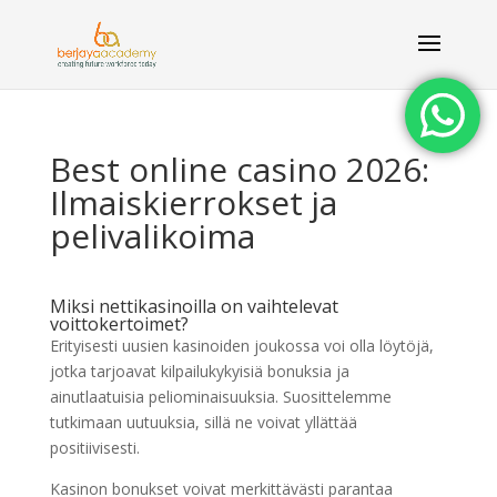
Best online casino 2026:
Ilmaiskierrokset ja
pelivalikoima
Miksi nettikasinoilla on vaihtelevat
voittokertoimet?
Erityisesti uusien kasinoiden joukossa voi olla löytöjä,
jotka tarjoavat kilpailukykyisiä bonuksia ja
ainutlaatuisia peliominaisuuksia. Suosittelemme
tutkimaan uutuuksia, sillä ne voivat yllättää
positiivisesti.
Kasinon bonukset voivat merkittävästi parantaa