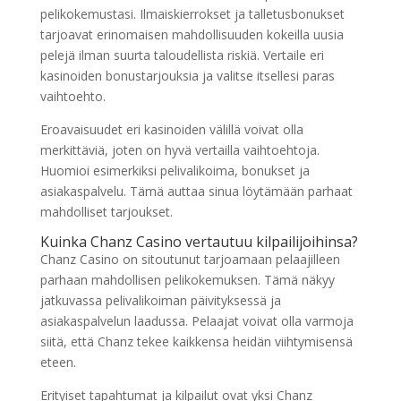
pelikokemustasi. Ilmaiskierrokset ja talletusbonukset
tarjoavat erinomaisen mahdollisuuden kokeilla uusia
pelejä ilman suurta taloudellista riskiä. Vertaile eri
kasinoiden bonustarjouksia ja valitse itsellesi paras
vaihtoehto.
Eroavaisuudet eri kasinoiden välillä voivat olla
merkittäviä, joten on hyvä vertailla vaihtoehtoja.
Huomioi esimerkiksi pelivalikoima, bonukset ja
asiakaspalvelu. Tämä auttaa sinua löytämään parhaat
mahdolliset tarjoukset.
Kuinka Chanz Casino vertautuu kilpailijoihinsa?
Chanz Casino on sitoutunut tarjoamaan pelaajilleen
parhaan mahdollisen pelikokemuksen. Tämä näkyy
jatkuvassa pelivalikoiman päivityksessä ja
asiakaspalvelun laadussa. Pelaajat voivat olla varmoja
siitä, että Chanz tekee kaikkensa heidän viihtymisensä
eteen.
Erityiset tapahtumat ja kilpailut ovat yksi Chanz