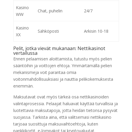
Kasino
Chat, puhelin
24/7
WW
Kasino
Sähköposti
Arkisin 10-18
XX
Pelit, jotka vievät mukanaan: Nettikasinot
vertailussa
Ennen pelaamisen aloittamista, tutustu myös pelien
sääntöihin ja voittojen ehtoja. Ymmärtämällä pelien
mekanismeja voit parantaa omia
voitonmahdollisuuksiasi ja nauttia pelikokemuksesta
enemmän.
Maksutavat ovat myös tärkeä osa nettikasinoiden
valintaprosessia. Pelaajat haluavat käyttää turvallisia ja
luotettavia maksutapoja, jotta heidän tietonsa pysyvät
suojassa. Tarkista aina, että valitsemasi nettikasino
tarjoaa suosittuja maksuvaihtoehtoja, kuten
pankkikortit, e-lompakot tai kryptovaluutat.