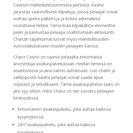
Casinon mielenkiintoisimmista piirteistä. Kasino
järjestää säännöllisesti kilpailuja, joissa pelaajat voivat
voittaa upeita palkintoja ja kokea adrenaliinia
nostattavia hetkiä. Tämä lisää kilpailullista elementtiä
peliin ja kannustaa pelaajia osallistumaan aktiivisesti.
Chanzin tapahtumat luovat myös mahdollisuuden
vuorovaikutukseen muiden pelaajien kanssa.
Chanz Casino on saanut pelaajilta erinomaisia
arvosteluja asiakaspalvelustaan. Heidän tiiminsä on
asiantunteva ja aina valmis auttamaan. Live-chatin ja
sähköpostin kautta pelaajat voivat saada apua
nopeasti ja tehokkaasti. Tämä asiakaspalvelun laatu on
yksi syy siihen, miksi Chanz on niin suosittu pelaajien
keskuudessa.
Erinomainen asiakaspalvelu, joka auttaa kaikissa
kysymyksissä.
24/7 asiakaspalvelu, joka auttaa kaikissa
kysymyksissä.