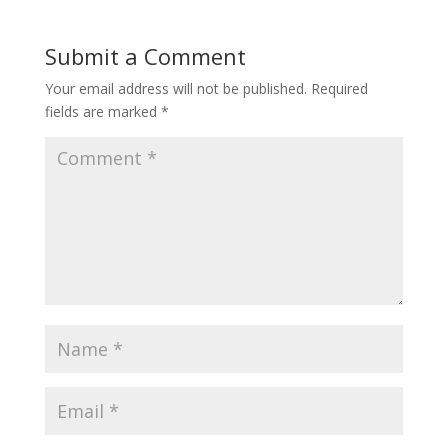
Submit a Comment
Your email address will not be published.
Required
fields are marked
*