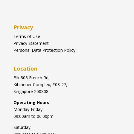
Privacy
Terms of Use
Privacy Statement
Personal Data Protection Policy
Location
Blk
808 French Rd,
Kitchener Complex,
#03-27,
Singapore 200808
Operating Hours:
Monday-Friday:
09:00am to 06:00pm
Saturday: