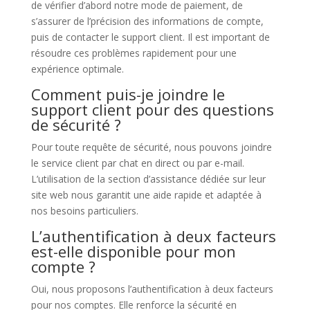
de vérifier d’abord notre mode de paiement, de
s’assurer de l’précision des informations de compte,
puis de contacter le support client. Il est important de
résoudre ces problèmes rapidement pour une
expérience optimale.
Comment puis-je joindre le
support client pour des questions
de sécurité ?
Pour toute requête de sécurité, nous pouvons joindre
le service client par chat en direct ou par e-mail.
L’utilisation de la section d’assistance dédiée sur leur
site web nous garantit une aide rapide et adaptée à
nos besoins particuliers.
L’authentification à deux facteurs
est-elle disponible pour mon
compte ?
Oui, nous proposons l’authentification à deux facteurs
pour nos comptes. Elle renforce la sécurité en