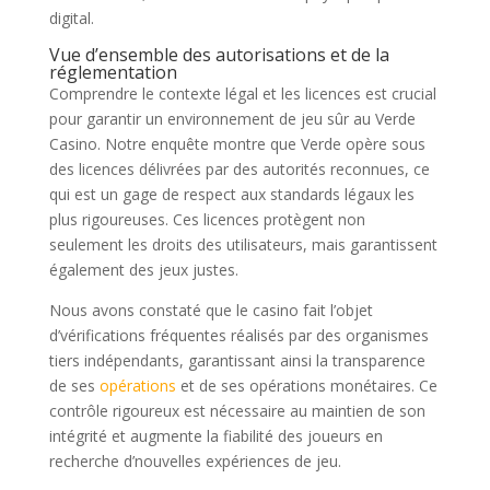
digital.
Vue d’ensemble des autorisations et de la
réglementation
Comprendre le contexte légal et les licences est crucial
pour garantir un environnement de jeu sûr au Verde
Casino. Notre enquête montre que Verde opère sous
des licences délivrées par des autorités reconnues, ce
qui est un gage de respect aux standards légaux les
plus rigoureuses. Ces licences protègent non
seulement les droits des utilisateurs, mais garantissent
également des jeux justes.
Nous avons constaté que le casino fait l’objet
d’vérifications fréquentes réalisés par des organismes
tiers indépendants, garantissant ainsi la transparence
de ses
opérations
et de ses opérations monétaires. Ce
contrôle rigoureux est nécessaire au maintien de son
intégrité et augmente la fiabilité des joueurs en
recherche d’nouvelles expériences de jeu.