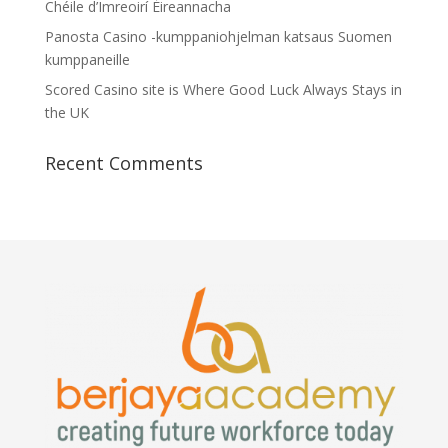
Chéile d’Imreoirí Éireannacha
Panosta Casino -kumppaniohjelman katsaus Suomen
kumppaneille
Scored Casino site is Where Good Luck Always Stays in
the UK
Recent Comments