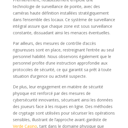
technologie de surveillance de pointe, avec des
caméras haute définition installées stratégiquement
dans l’ensemble des locaux. Ce système de surveillance
intégral assure que chaque zone est sous surveillance
constante, dissuadant ainsi les menaces éventuelles.
Par ailleurs, des mesures de contrôle d’accès
rigoureuses sont en place, restreignant l’entrée au seul
personnel habilité. Nous observons également que le
personnel profite d’une instruction approfondie aux
protocoles de sécurité, ce qui garantit sa prêt à toute
situation d’urgence ou activité suspecte.
De plus, leur engagement en matière de sécurité
physique est renforcé par des mesures de
cybersécurité innovantes, sécurisant ainsi les données
des joueurs face à les risques en ligne. Des méthodes
de cryptage sont utilisées pour sécuriser les opérations
sensibles, illustrant de l’approche avant-gardiste de
Verde Casino
, tant dans le domaine physique que