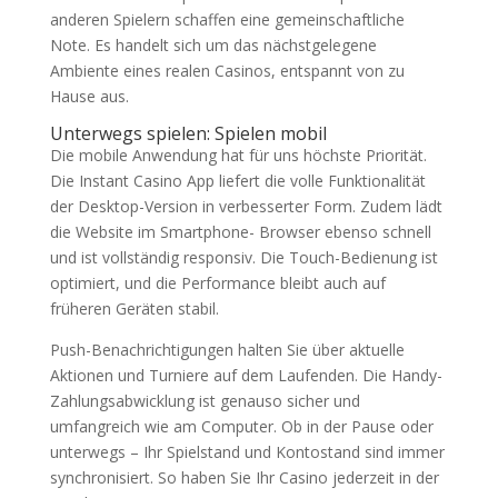
anderen Spielern schaffen eine gemeinschaftliche
Note. Es handelt sich um das nächstgelegene
Ambiente eines realen Casinos, entspannt von zu
Hause aus.
Unterwegs spielen: Spielen mobil
Die mobile Anwendung hat für uns höchste Priorität.
Die Instant Casino App liefert die volle Funktionalität
der Desktop-Version in verbesserter Form. Zudem lädt
die Website im Smartphone- Browser ebenso schnell
und ist vollständig responsiv. Die Touch-Bedienung ist
optimiert, und die Performance bleibt auch auf
früheren Geräten stabil.
Push-Benachrichtigungen halten Sie über aktuelle
Aktionen und Turniere auf dem Laufenden. Die Handy-
Zahlungsabwicklung ist genauso sicher und
umfangreich wie am Computer. Ob in der Pause oder
unterwegs – Ihr Spielstand und Kontostand sind immer
synchronisiert. So haben Sie Ihr Casino jederzeit in der