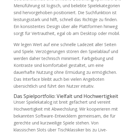
Menüführung ist logisch, und beliebte Spielekategorien
sind hervorgehoben positioniert. Die Suchfunktion ist
leistungsstark und hilft, schnell das Richtige zu finden.
Ein konsistentes Design über alle Plattformen hinweg
sorgt für Vertrautheit, egal ob am Desktop oder mobil.
Wir legen Wert auf eine schnelle Ladezeit aller Seiten
und Spiele. Verzögerungen stören den Spielablauf und
werden daher technisch minimiert. Farbgebung und
Kontraste sind komfortabel gestaltet, um eine
dauerhafte Nutzung ohne Ermüdung zu ermöglichen.
Das Interface bleibt auch bei vielen Angeboten
übersichtlich und führt den Nutzer intuitiv.
Das Spielportfolio: Vielfalt und Hochwertigkeit
Unser Spielekatalog ist breit gefächert und vereint
Hochwertigkeit mit Abwechslung. Wir kooperieren mit
bekannten Software-Entwicklern gemeinsam, die für
gerechte und kurzweilige Spiele stehen. Von
klassischen Slots über Tischklassiker bis zu Live-