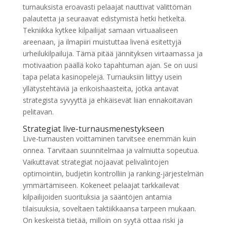
turnauksista eroavasti pelaajat nauttivat välittömän
palautetta ja seuraavat edistymistä hetki hetkeltä.
Tekniikka kytkee kilpailijat samaan virtuaaliseen
areenaan, ja ilmapiiri muistuttaa livenä esitettyjä
urheilukilpailuja. Tämä pitää jännityksen virtaamassa ja
motivaation päällä koko tapahtuman ajan. Se on uusi
tapa pelata kasinopelejä. Turnauksiin liittyy usein
yllätystehtäviä ja erikoishaasteita, jotka antavat
strategista syvyyttä ja ehkäisevät liian ennakoitavan
pelitavan.
Strategiat live-turnausmenestykseen
Live-turnausten voittaminen tarvitsee enemmän kuin
onnea. Tarvitaan suunnitelmaa ja valmiutta sopeutua.
Vaikuttavat strategiat nojaavat pelivalintojen
optimointiin, budjetin kontrolliin ja ranking-järjestelmän
ymmärtämiseen. Kokeneet pelaajat tarkkailevat
kilpailijoiden suorituksia ja sääntöjen antamia
tilaisuuksia, soveltaen taktiikkaansa tarpeen mukaan.
On keskeistä tietää, milloin on syytä ottaa riski ja