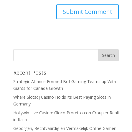
Recent Posts
Strategic Alliance Formed Bof Gaming Teams up With
Giants for Canada Growth
Where Slotsdj Casino Holds Its Best Paying Slots in
Germany
Hollywin Live Casino: Gioco Protetto con Croupier Reali
in Italia
Geborgen, Rechtvaardig en Vermakelijk Online Gamen