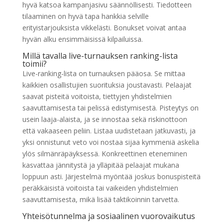
hyvä katsoa kampanjasivu säännöllisesti. Tiedotteen
tilaaminen on hyvä tapa hankkia selville
erityistarjouksista vikkelästi. Bonukset voivat antaa
hyvän alku ensimmäisissä kilpailuissa.
Millä tavalla live-turnauksen ranking-lista
toimii?
Live-ranking-lista on turnauksen pääosa. Se mittaa
kaikkien osallistujien suorituksia joustavasti. Pelaajat
saavat pisteitä voitoista, tiettyjen yhdistelmien
saavuttamisesta tai pelissä edistymisestä. Pisteytys on
usein laaja-alaista, ja se innostaa sekä riskinottoon
että vakaaseen peliin. Listaa uudistetaan jatkuvasti, ja
yksi onnistunut veto voi nostaa sijaa kymmeniä askelia
ylös silmänräpäyksessä. Konkreettinen eteneminen
kasvattaa jännitystä ja ylläpitää pelaajat mukana
loppuun asti. Järjestelmä myöntää joskus bonuspisteitä
peräkkäisistä voitoista tai vaikeiden yhdistelmien
saavuttamisesta, mikä lisää taktikoinnin tarvetta.
Yhteisötunnelma ja sosiaalinen vuorovaikutus