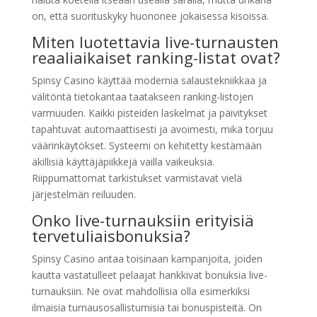
on, että suorituskyky huononee jokaisessa kisoissa.
Miten luotettavia live-turnausten
reaaliaikaiset ranking-listat ovat?
Spinsy Casino käyttää modernia salaustekniikkaa ja
välitöntä tietokantaa taatakseen ranking-listojen
varmuuden. Kaikki pisteiden laskelmat ja päivitykset
tapahtuvat automaattisesti ja avoimesti, mikä torjuu
väärinkäytökset. Systeemi on kehitetty kestämään
äkillisiä käyttäjäpiikkejä vailla vaikeuksia.
Riippumattomat tarkistukset varmistavat vielä
järjestelmän reiluuden.
Onko live-turnauksiin erityisiä
tervetuliaisbonuksia?
Spinsy Casino antaa toisinaan kampanjoita, joiden
kautta vastatulleet pelaajat hankkivat bonuksia live-
turnauksiin. Ne ovat mahdollisia olla esimerkiksi
ilmaisia turnausosallistumisia tai bonuspisteitä. On