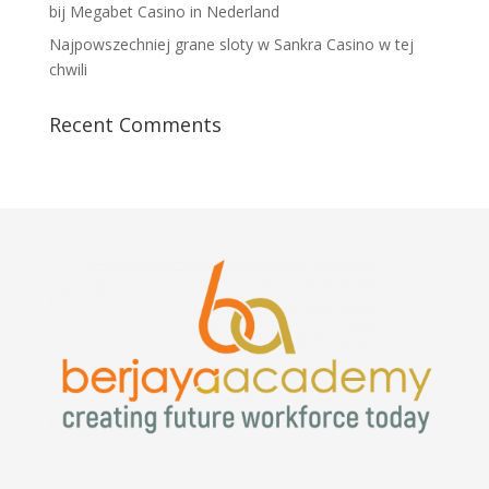
bij Megabet Casino in Nederland
Najpowszechniej grane sloty w Sankra Casino w tej
chwili
Recent Comments