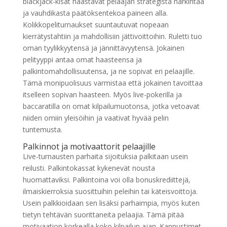
blackjack-kisat haastavat pelaajan strategista harkintaa
ja vauhdikasta päätöksentekoa paineen alla.
Kolikkopeliturnaukset suuntautuvat nopeaan
kierrätystahtiin ja mahdollisiin jättivoittoihin. Ruletti tuo
oman tyylikkyytensä ja jännittävyytensä. Jokainen
pelityyppi antaa omat haasteensa ja
palkintomahdollisuutensa, ja ne sopivat eri pelaajille.
Tämä monipuolisuus varmistaa että jokainen tavoittaa
itselleen sopivan haasteen. Myös live-pokerilla ja
baccaratilla on omat kilpailumuotonsa, jotka vetoavat
niiden omiin yleisöihin ja vaativat hyvää pelin
tuntemusta.
Palkinnot ja motivaattorit pelaajille
Live-turnausten parhaita sijoituksia palkitaan usein
reilusti. Palkintokassat kykenevät nousta
huomattaviksi. Palkintoina voi olla bonuskrediittejä,
ilmaiskierroksia suosittuihin peleihin tai käteisvoittoja.
Usein palkkioidaan sen lisäksi parhaimpia, myös kuten
tietyn tehtävän suorittaneita pelaajia. Tämä pitää
motivaation korkealla koko kilpailun ajan. Kannustimet