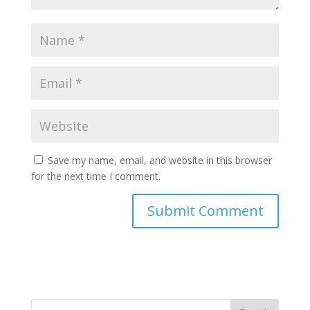
Save my name, email, and website in this browser
for the next time I comment.