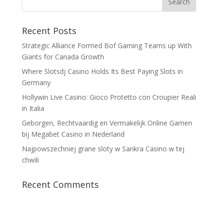
Recent Posts
Strategic Alliance Formed Bof Gaming Teams up With
Giants for Canada Growth
Where Slotsdj Casino Holds Its Best Paying Slots in
Germany
Hollywin Live Casino: Gioco Protetto con Croupier Reali
in Italia
Geborgen, Rechtvaardig en Vermakelijk Online Gamen
bij Megabet Casino in Nederland
Najpowszechniej grane sloty w Sankra Casino w tej
chwili
Recent Comments