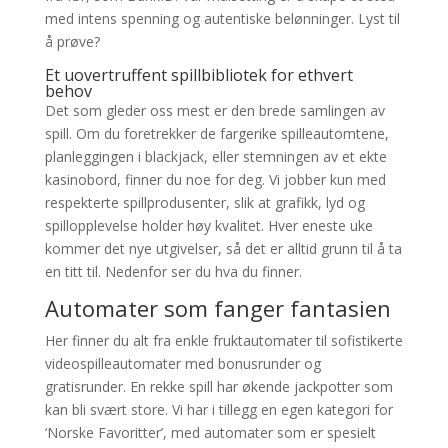
med intens spenning og autentiske belønninger. Lyst til
å prøve?
Et uovertruffent spillbibliotek for ethvert
behov
Det som gleder oss mest er den brede samlingen av
spill. Om du foretrekker de fargerike spilleautomtene,
planleggingen i blackjack, eller stemningen av et ekte
kasinobord, finner du noe for deg. Vi jobber kun med
respekterte spillprodusenter, slik at grafikk, lyd og
spillopplevelse holder høy kvalitet. Hver eneste uke
kommer det nye utgivelser, så det er alltid grunn til å ta
en titt til. Nedenfor ser du hva du finner.
Automater som fanger fantasien
Her finner du alt fra enkle fruktautomater til sofistikerte
videospilleautomater med bonusrunder og
gratisrunder. En rekke spill har økende jackpotter som
kan bli svært store. Vi har i tillegg en egen kategori for
‘Norske Favoritter’, med automater som er spesielt