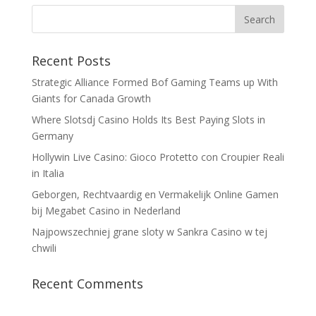
Recent Posts
Strategic Alliance Formed Bof Gaming Teams up With
Giants for Canada Growth
Where Slotsdj Casino Holds Its Best Paying Slots in
Germany
Hollywin Live Casino: Gioco Protetto con Croupier Reali
in Italia
Geborgen, Rechtvaardig en Vermakelijk Online Gamen
bij Megabet Casino in Nederland
Najpowszechniej grane sloty w Sankra Casino w tej
chwili
Recent Comments