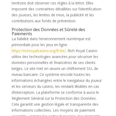
territoire doit observer ces règles à la lettre. Elles
imposent des contraintes détaillées sur l’identification
des joueurs, les limites de mise, la publicité et les
contributions aux fonds de prévention.
Protection des Données et Sûreté des
Paiements
La fiabilité dans l’environnement numérique est
primordiale pour les jeux en ligne
https://richroyalcasino.org/fr-be/
. Rich Royal Casino
utilise des technologies avancées pour sécuriser les
données personnelles et financières de ses clients
belges. Le site met en œuvre un chiffrement SSL de
niveau bancaire. Ce système encode toutes les
informations échangées entre le navigateur du joueur
et les serveurs du casino, les rendant illisibles en cas
d’interception. La plateforme se conforme à aussi le
Règlement Général sur la Protection des Données.
Cela garantit une gestion légale et transparente des
informations collectées. Les moyens de paiement