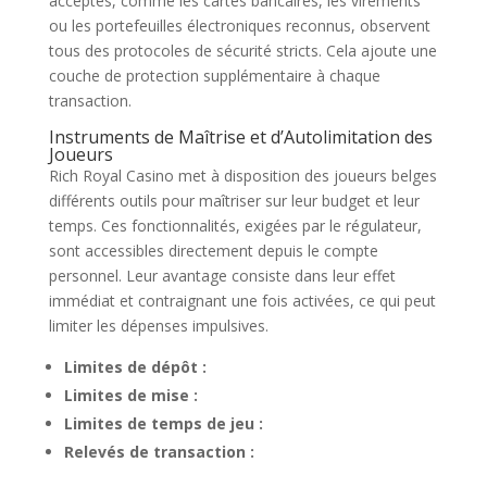
acceptés, comme les cartes bancaires, les virements
ou les portefeuilles électroniques reconnus, observent
tous des protocoles de sécurité stricts. Cela ajoute une
couche de protection supplémentaire à chaque
transaction.
Instruments de Maîtrise et d’Autolimitation des
Joueurs
Rich Royal Casino met à disposition des joueurs belges
différents outils pour maîtriser sur leur budget et leur
temps. Ces fonctionnalités, exigées par le régulateur,
sont accessibles directement depuis le compte
personnel. Leur avantage consiste dans leur effet
immédiat et contraignant une fois activées, ce qui peut
limiter les dépenses impulsives.
Limites de dépôt :
Limites de mise :
Limites de temps de jeu :
Relevés de transaction :