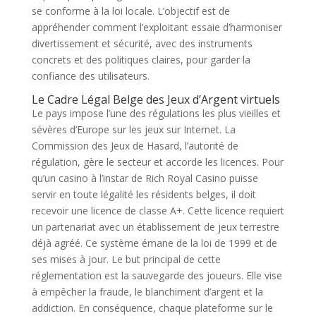
se conforme à la loi locale. L’objectif est de
appréhender comment l’exploitant essaie d’harmoniser
divertissement et sécurité, avec des instruments
concrets et des politiques claires, pour garder la
confiance des utilisateurs.
Le Cadre Légal Belge des Jeux d’Argent virtuels
Le pays impose l’une des régulations les plus vieilles et
sévères d’Europe sur les jeux sur Internet. La
Commission des Jeux de Hasard, l’autorité de
régulation, gère le secteur et accorde les licences. Pour
qu’un casino à l’instar de Rich Royal Casino puisse
servir en toute légalité les résidents belges, il doit
recevoir une licence de classe A+. Cette licence requiert
un partenariat avec un établissement de jeux terrestre
déjà agréé. Ce système émane de la loi de 1999 et de
ses mises à jour. Le but principal de cette
réglementation est la sauvegarde des joueurs. Elle vise
à empêcher la fraude, le blanchiment d’argent et la
addiction. En conséquence, chaque plateforme sur le