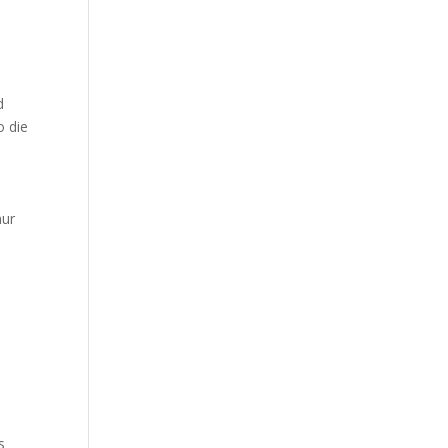
d
o die
nur
s