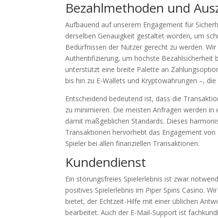
Bezahlmethoden und Aus
Aufbauend auf unserem Engagement für Sicherhe
derselben Genauigkeit gestaltet worden, um sch
Bedürfnissen der Nutzer gerecht zu werden. Wir n
Authentifizierung, um höchste Bezahlsicherheit 
unterstützt eine breite Palette an Zahlungsop
bis hin zu E-Wallets und Kryptowährungen –, die 
Entscheidend bedeutend ist, dass die Transakti
zu minimieren. Die meisten Anfragen werden in
damit maßgeblichen Standards. Dieses harmonis
Transaktionen hervorhebt das Engagement von Pi
Spieler bei allen finanziellen Transaktionen.
Kundendienst
Ein störungsfreies Spielerlebnis ist zwar notwe
positives Spielerlebnis im Piper Spins Casino. Wi
bietet, der Echtzeit-Hilfe mit einer üblichen An
bearbeitet. Auch der E-Mail-Support ist fachkund