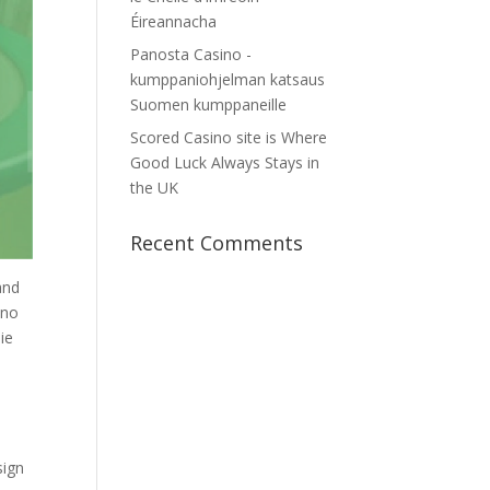
Éireannacha
Panosta Casino -
kumppaniohjelman katsaus
Suomen kumppaneille
Scored Casino site is Where
Good Luck Always Stays in
the UK
Recent Comments
and
ino
ie
m
sign