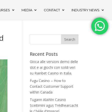
URSES
MEDIA
CONTACT
INDUSTRY NEWS
nd
Recent Posts
Gioca alle versioni demo delle
slot e ai giochi con soldi veri
su Rainbet Casino in Italia.
Fugu Casino – How to
Contact Customer Support
within Canada
Tugann AlaWin Casino
Sceitimíní agus Trédhearcacht
le Chéile d’Imreoirí