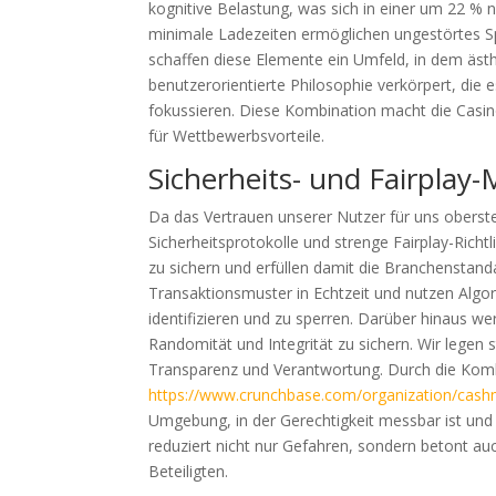
kognitive Belastung, was sich in einer um 22 % ni
minimale Ladezeiten ermöglichen ungestörtes S
schaffen diese Elemente ein Umfeld, in dem ästhe
benutzerorientierte Philosophie verkörpert, die 
fokussieren. Diese Kombination macht die Casin
für Wettbewerbsvorteile.
Sicherheits- und Fairpla
Da das Vertrauen unserer Nutzer für uns oberste W
Sicherheitsprotokolle und strenge Fairplay-Ric
zu sichern und erfüllen damit die Branchenstan
Transaktionsmuster in Echtzeit und nutzen Algor
identifizieren und zu sperren. Darüber hinaus 
Randomität und Integrität zu sichern. Wir legen
Transparenz und Verantwortung. Durch die Komb
https://www.crunchbase.com/organization/cash
Umgebung, in der Gerechtigkeit messbar ist und 
reduziert nicht nur Gefahren, sondern betont au
Beteiligten.