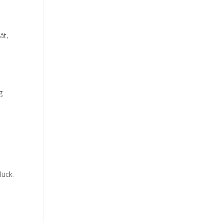
ät,
g
lück.