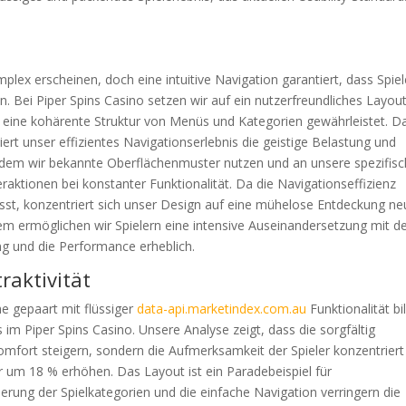
lex erscheinen, doch eine intuitive Navigation garantiert, dass Spiel
. Bei Piper Spins Casino setzen wir auf ein nutzerfreundliches Layout
nd eine kohärente Struktur von Menüs und Kategorien gewährleistet. D
iert unser effizientes Navigationserlebnis die geistige Belastung und
Indem wir bekannte Oberflächenmuster nutzen und an unsere spezifis
aktionen bei konstanter Funktionalität. Da die Navigationseffizienz
sst, konzentriert sich unser Design auf eine mühelose Entdeckung ne
em ermöglichen wir Spielern eine intensive Auseinandersetzung mit d
ng und die Performance erheblich.
raktivität
e gepaart mit flüssiger
data-api.marketindex.com.au
Funktionalität bi
im Piper Spins Casino. Unsere Analyse zeigt, dass die sorgfältig
fort steigern, sondern die Aufmerksamkeit der Spieler konzentriert
r um 18 % erhöhen. Das Layout ist ein Paradebeispiel für
rung der Spielkategorien und die einfache Navigation verringern die