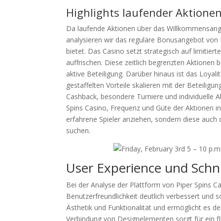
Highlights laufender Aktione
Da laufende Aktionen über das Willkommensangeb
analysieren wir das reguläre Bonusangebot von P
bietet. Das Casino setzt strategisch auf limitie
auffrischen. Diese zeitlich begrenzten Aktionen
aktive Beteiligung. Darüber hinaus ist das Loyal
gestaffelten Vorteile skalieren mit der Beteiligu
Cashback, besondere Turniere und individuelle A
Spins Casino, Frequenz und Güte der Aktionen in 
erfahrene Spieler anziehen, sondern diese auch
suchen.
User Experience und Schni
Bei der Analyse der Plattform von Piper Spins Cas
Benutzerfreundlichkeit deutlich verbessert und so
Ästhetik und Funktionalität und ermöglicht es d
Verbindung von Designelementen sorgt für ein fl