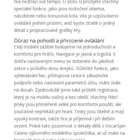
hra neztrácí své tempo. U slotů si prožijete všechny
speciální funkce, jako jsou roztočení zdarma,
násobitele nebo bonusová kola. Vše je uzpůsobeno
ovládání jedním prstem, aniž byste ztratili o jediný
detail z propracované grafiky hry.
Důraz na pohodlí a přirozené ovládání
Celý mobilní zážitek budujeme na jednoduchosti a
komfortu pro hráče. Navigace je jasná a logická. S
dobře nastaveným menu se doberete do jakékoli
sekce v průběhu dvou dotyků. Důležité funkce, jako
vyhledávání her, přístupová cesta k zákaznické
podpoře nebo nastavení parametrů účtu, máte stále
na dosah. Zjednodušili jsme také průběh registrace,
který je na mobilu svižný a bez obtíží. Všechny řídicí
prvky jsou přiměřeně velké pro komfortní použití, ale
současně nepřekáží při hraní. Texty jsou čitelné a mají
vysoký kontrast, takže hra je příjemná i při delším
sezení. Právě tato pozornost o detaily dělá z OscarSpin
Casino výborného mobilního společníka, ať už máte na