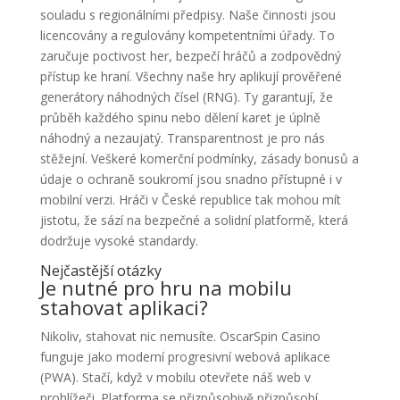
souladu s regionálními předpisy. Naše činnosti jsou
licencovány a regulovány kompetentními úřady. To
zaručuje poctivost her, bezpečí hráčů a zodpovědný
přístup ke hraní. Všechny naše hry aplikují prověřené
generátory náhodných čísel (RNG). Ty garantují, že
průběh každého spinu nebo dělení karet je úplně
náhodný a nezaujatý. Transparentnost je pro nás
stěžejní. Veškeré komerční podmínky, zásady bonusů a
údaje o ochraně soukromí jsou snadno přístupné i v
mobilní verzi. Hráči v České republice tak mohou mít
jistotu, že sází na bezpečné a solidní platformě, která
dodržuje vysoké standardy.
Nejčastější otázky
Je nutné pro hru na mobilu
stahovat aplikaci?
Nikoliv, stahovat nic nemusíte. OscarSpin Casino
funguje jako moderní progresivní webová aplikace
(PWA). Stačí, když v mobilu otevřete náš web v
prohlížeči. Platforma se přizpůsobivě přizpůsobí.