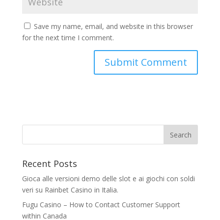
Save my name, email, and website in this browser
for the next time I comment.
Recent Posts
Gioca alle versioni demo delle slot e ai giochi con soldi
veri su Rainbet Casino in Italia.
Fugu Casino – How to Contact Customer Support
within Canada