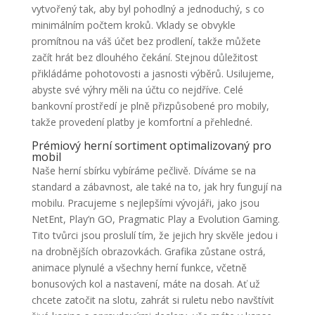
vytvořený tak, aby byl pohodlný a jednoduchý, s co
minimálním počtem kroků. Vklady se obvykle
promítnou na váš účet bez prodlení, takže můžete
začít hrát bez dlouhého čekání. Stejnou důležitost
přikládáme pohotovosti a jasnosti výběrů. Usilujeme,
abyste své výhry měli na účtu co nejdříve. Celé
bankovní prostředí je plně přizpůsobené pro mobily,
takže provedení platby je komfortní a přehledné.
Prémiový herní sortiment optimalizovaný pro
mobil
Naše herní sbírku vybíráme pečlivě. Díváme se na
standard a zábavnost, ale také na to, jak hry fungují na
mobilu. Pracujeme s nejlepšími vývojáři, jako jsou
NetEnt, Play’n GO, Pragmatic Play a Evolution Gaming.
Tito tvůrci jsou proslulí tím, že jejich hry skvěle jedou i
na drobnějších obrazovkách. Grafika zůstane ostrá,
animace plynulé a všechny herní funkce, včetně
bonusových kol a nastavení, máte na dosah. Ať už
chcete zatočit na slotu, zahrát si ruletu nebo navštívit