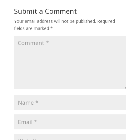
Submit a Comment
Your email address will not be published.
Required
fields are marked
*