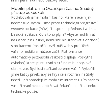
hraní pět minut nebo celkový večer.
Mobilní platforma OscarSpin Casino: Snadný
přístup odkudkoli
Potřebovali jsme mobilní kasino, které hráče nijak
neomezuje. Vybrali jsme proto technologii progresivní
webové aplikace (PWA). Ta spojuje přednosti webu a
klasické aplikace. Co z toho plyne? Abyste mohli hrát
na OscarSpin Casino, nemusíte nic stahovat z obchodů
s aplikacemi. Postačí otevřít náš web v prohlížeči
vašeho mobilu a můžete začít. Platforma se
automaticky přizpůsobí velikosti displeje. Poskytne
ovládání, které je intuitivní a šité na míru dotykové
obrazovce. Rychlost načítání bereme vážně. Vylepšili
jsme každý prvek, aby se hry i celé rozhraní načítaly
ihned, i při pomalejším mobilním internetu. Tím pádem
vás při hraní nebude zdržovat čekání na načtení nebo
technické potíže.