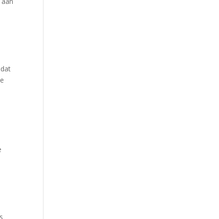
i aan
 dat
de
e
s