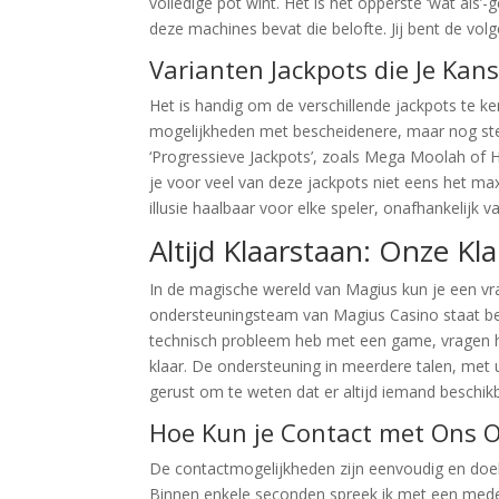
volledige pot wint. Het is het opperste ‘wat als
deze machines bevat die belofte. Jij bent de volg
Varianten Jackpots die Je Kan
Het is handig om de verschillende jackpots te ke
mogelijkheden met bescheidenere, maar nog ste
‘Progressieve Jackpots’, zoals Mega Moolah of H
je voor veel van deze jackpots niet eens het m
illusie haalbaar voor elke speler, onafhankelijk v
Altijd Klaarstaan: Onze K
In de magische wereld van Magius kun je een v
ondersteuningsteam van Magius Casino staat bek
technisch probleem heb met een game, vragen he
klaar. De ondersteuning in meerdere talen, met 
gerust om te weten dat er altijd iemand beschik
Hoe Kun je Contact met Ons
De contactmogelijkheden zijn eenvoudig en doelt
Binnen enkele seconden spreek ik met een medew