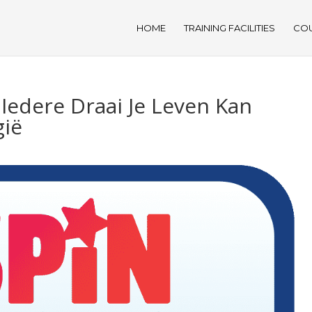
HOME
TRAINING FACILITIES
CO
Iedere Draai Je Leven Kan
gië