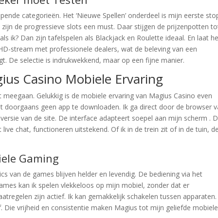
lopende categorieën. Het ‘Nieuwe Spellen’ onderdeel is mijn eerste sto
zijn de progressieve slots een must. Daar stijgen de prijzenpotten to
s ik? Dan zijn tafelspelen als Blackjack en Roulette ideaal. En laat h
een HD-stream met professionele dealers, wat de beleving van een
t. De selectie is indrukwekkend, maar op een fijne manier.
us Casino Mobiele Ervaring
oet meegaan. Gelukkig is de mobiele ervaring van Magius Casino even
oet doorgaans geen app te downloaden. Ik ga direct door de browser 
ersie van de site. De interface adapteert soepel aan mijn scherm . 
live chat, functioneren uitstekend. Of ik in de trein zit of in de tuin, d
iele Gaming
cs van de games blijven helder en levendig. De bediening via het
 games kan ik spelen vlekkeloos op mijn mobiel, zonder dat er
maatregelen zijn actief. Ik kan gemakkelijk schakelen tussen apparaten
af. Die vrijheid en consistentie maken Magius tot mijn geliefde mobiel