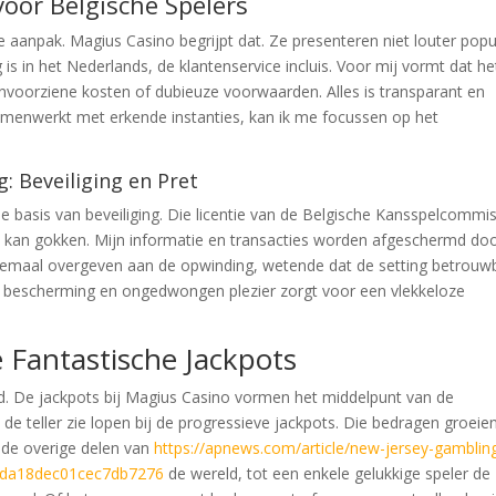
oor Belgische Spelers
aanpak. Magius Casino begrijpt dat. Ze presenteren niet louter popu
is in het Nederlands, de klantenservice incluis. Voor mij vormt dat he
onvoorziene kosten of dubieuze voorwaarden. Alles is transparant en
amenwerkt met erkende instanties, kan ik me focussen op het
: Beveiliging en Pret
e basis van beveiliging. Die licentie van de Belgische Kansspelcommis
art kan gokken. Mijn informatie en transacties worden afgeschermd do
lemaal overgeven aan de opwinding, wetende dat de setting betrouw
e bescherming en ongedwongen plezier zorgt voor een vlekkeloze
 Fantastische Jackpots
eid. De jackpots bij Magius Casino vormen het middelpunt van de
 ik de teller zie lopen bij de progressieve jackpots. Die bedragen groeie
 de overige delen van
https://apnews.com/article/new-jersey-gamblin
21da18dec01cec7db7276
de wereld, tot een enkele gelukkige speler de