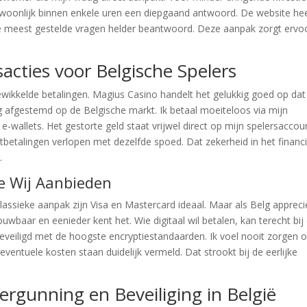
 gewoonlijk binnen enkele uren een diepgaand antwoord. De website he
e meest gestelde vragen helder beantwoord. Deze aanpak zorgt ervo
acties voor Belgische Spelers
gewikkelde betalingen. Magius Casino handelt het gelukkig goed op dat
dig afgestemd op de Belgische markt. Ik betaal moeiteloos via mijn
wallets. Het gestorte geld staat vrijwel direct op mijn spelersaccou
tbetalingen verlopen met dezelfde spoed. Dat zekerheid in het financi
.
e Wij Aanbieden
lassieke aanpak zijn Visa en Mastercard ideaal. Maar als Belg appreci
ouwbaar en eenieder kent het. Wie digitaal wil betalen, kan terecht bij 
s beveiligd met de hoogste encryptiestandaarden. Ik voel nooit zorgen
 eventuele kosten staan duidelijk vermeld. Dat strookt bij de eerlijke
rgunning en Beveiliging in België