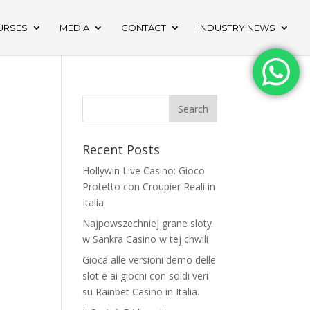
URSES
MEDIA
CONTACT
INDUSTRY NEWS
Recent Posts
Hollywin Live Casino: Gioco
Protetto con Croupier Reali in
Italia
Najpowszechniej grane sloty
w Sankra Casino w tej chwili
Gioca alle versioni demo delle
slot e ai giochi con soldi veri
su Rainbet Casino in Italia.