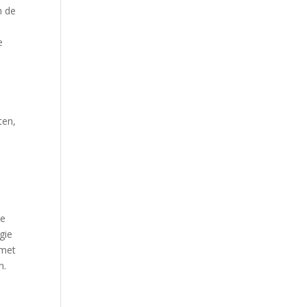
n de
e
ten,
de
gie
 met
n.