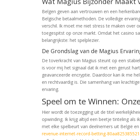
Wat Magius Bijzonder Maakt v
Belgen geven aan vertrouwen en een herkenbare 
Belgische betaalmethoden. De volledige ervaring 
verschil. Ik moet me niet stress te maken over 
toegespitst op onze markt. Omdat het casino s
belangrijkste: het spelplezier.
De Grondslag van de Magius Ervaring
De toverkracht van Magius steunt op een stabiel
is voor mij het signaal dat ik met een gerust h
geavanceerde encryptie. Daardoor kan ik me he
en rechtvaardig is. Die samenhang van krachtig
ervaring.
Speel om te Winnen: Onze
Hier wordt de toezegging uit de titel werkelijkh
opwinding. Ik krijg altijd een beetje tinteling als
met elke spelbeurt van deelnemers uit België en
revenue-internet-record-betting-80aa8253855