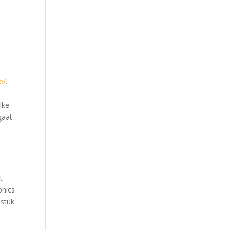
e/
.
elke
gaat
t
phics
dstuk