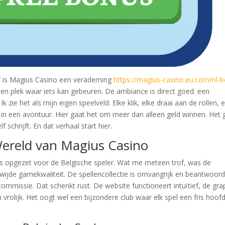
lf is Magius Casino een verademing
https://magius-casino.eu.com/nl-b
een plek waar iets kan gebeuren. De ambiance is direct goed: een
k zie het als mijn eigen speelveld. Elke klik, elke draai aan de rollen, 
n een avontuur. Hier gaat het om meer dan alleen geld winnen. Het 
 schrijft. En dat verhaal start hier.
ereld van Magius Casino
ats opgezet voor de Belgische speler. Wat me meteen trof, was de
jde gamekwaliteit. De spellencollectie is omvangrijk en beantwoord
ommissie. Dat schenkt rust. De website functioneert intuïtief, de gra
n vrolijk. Het oogt wel een bijzondere club waar elk spel een fris hoof