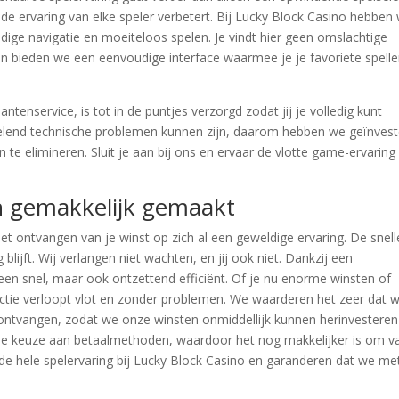
 de ervaring van elke speler verbetert. Bij Lucky Block Casino hebben
ige navigatie en moeiteloos spelen. Je vindt hier geen omslachtige
an bieden we een eenvoudige interface waarmee je je favoriete spell
lantenservice, is tot in de puntjes verzorgd zodat jij je volledig kunt
elend technische problemen kunnen zijn, daarom hebben we geïnves
te elimineren. Sluit je aan bij ons en ervaar de vlotte game-ervaring
en gemakkelijk gemaakt
het ontvangen van je winst op zich al een geweldige ervaring. De snell
blijft. Wij verlangen niet wachten, en jij ook niet. Dankzij een
lleen snel, maar ook ontzettend efficiënt. Of je nu enorme winsten of
actie verloopt vlot en zonder problemen. We waarderen het zeer dat 
ontvangen, zodat we onze winsten onmiddellijk kunnen herinvesteren
de keuze aan betaalmethoden, waardoor het nog makkelijker is om v
n de hele spelervaring bij Lucky Block Casino en garanderen dat we me