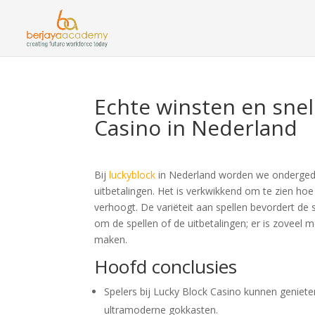
Echte winsten en snell
Casino in Nederland
Bij
luckyblock
in Nederland worden we ondergedo
uitbetalingen. Het is verkwikkend om te zien ho
verhoogt. De variëteit aan spellen bevordert de 
om de spellen of de uitbetalingen; er is zoveel 
maken.
Hoofd conclusies
Spelers bij Lucky Block Casino kunnen genieten
ultramoderne gokkasten.