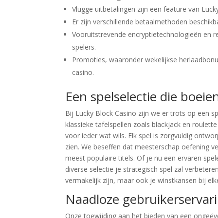
Vlugge uitbetalingen zijn een feature van Luc
Er zijn verschillende betaalmethoden beschik
Vooruitstrevende encryptietechnologieën en r
spelers.
Promoties, waaronder wekelijkse herlaadbonu
casino.
Een spelselectie die boeien
Bij Lucky Block Casino zijn we er trots op een s
klassieke tafelspellen zoals blackjack en roule
voor ieder wat wils. Elk spel is zorgvuldig ontw
zien. We beseffen dat meesterschap oefening v
meest populaire titels. Of je nu een ervaren sp
diverse selectie je strategisch spel zal verbete
vermakelijk zijn, maar ook je winstkansen bij elk
Naadloze gebruikerservar
Onze toewijding aan het bieden van een ongeëve