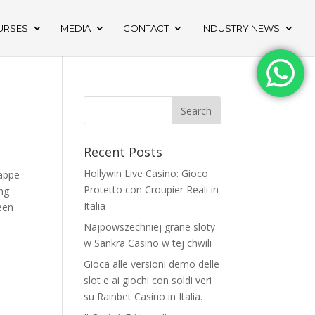
URSES
MEDIA
CONTACT
INDUSTRY NEWS
Recent Posts
Hollywin Live Casino: Gioco
rappe
Protetto con Croupier Reali in
ing
Italia
een
Najpowszechniej grane sloty
w Sankra Casino w tej chwili
Gioca alle versioni demo delle
slot e ai giochi con soldi veri
su Rainbet Casino in Italia.