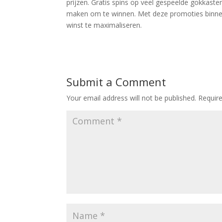
prijzen. Gratis spins op veel gespeelde gokkas
maken om te winnen. Met deze promoties binnen
winst te maximaliseren.
Submit a Comment
Your email address will not be published.
Requir