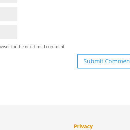
owser for the next time I comment.
Privacy