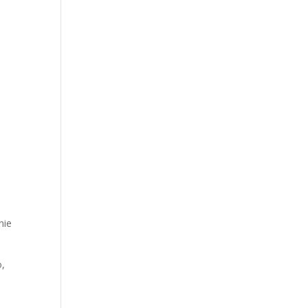
nie
o,