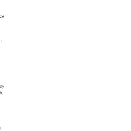
 że
ą
usy
du
!
i