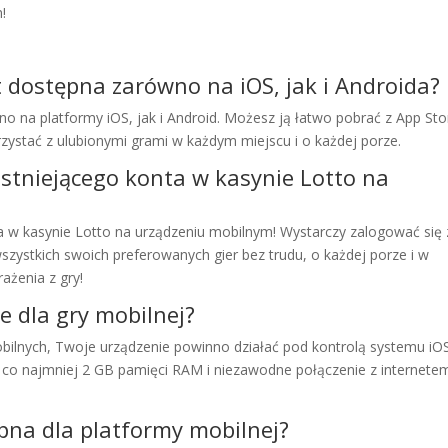
!
st dostępna zarówno na iOS, jak i Androida?
no na platformy iOS, jak i Android. Możesz ją łatwo pobrać z App Sto
rzystać z ulubionymi grami w każdym miejscu i o każdej porze.
istniejącego konta w kasynie Lotto na
 w kasynie Lotto na urządzeniu mobilnym! Wystarczy zalogować się 
ystkich swoich preferowanych gier bez trudu, o każdej porze i w
żenia z gry!
 dla gry mobilnej?
bilnych, Twoje urządzenie powinno działać pod kontrolą systemu iO
 co najmniej 2 GB pamięci RAM i niezawodne połączenie z internete
ępna dla platformy mobilnej?