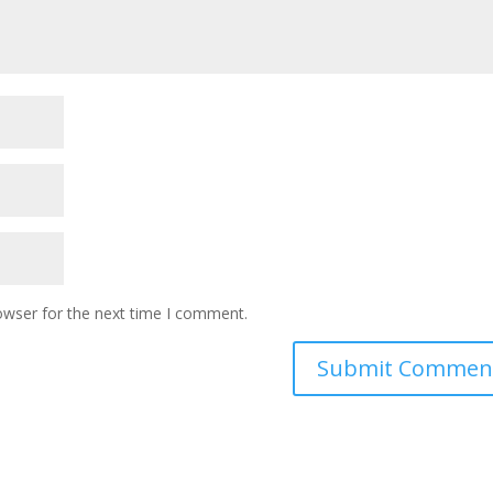
owser for the next time I comment.