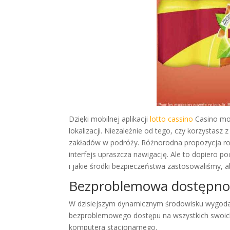
Dzięki mobilnej aplikacji
lotto cassino
Casino moż
lokalizacji. Niezależnie od tego, czy korzystas
zakładów w podróży. Różnorodna propozycja roz
interfejs upraszcza nawigację. Ale to dopiero p
i jakie środki bezpieczeństwa zastosowaliśmy, 
Bezproblemowa dostępnoś
W dzisiejszym dynamicznym środowisku wygoda je
bezproblemowego dostępu na wszystkich swoich 
komputera stacjonarnego.