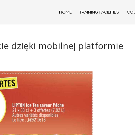
HOME
TRAINING FACILITIES
CO
ie dzięki mobilnej platformie