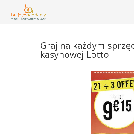
Graj na każdym sprzęc
kasynowej Lotto