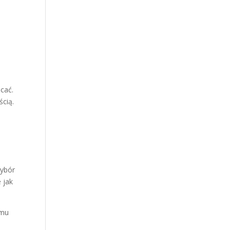
cać.
cią.
wybór
 jak
emu