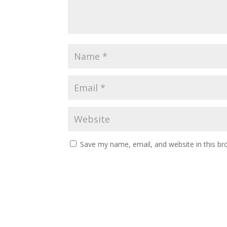
Save my name, email, and website in this br