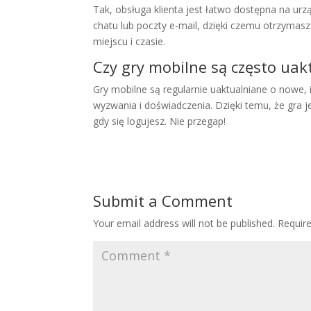
Tak, obsługa klienta jest łatwo dostępna na ur
chatu lub poczty e-mail, dzięki czemu otrzymas
miejscu i czasie.
Czy gry mobilne są często uak
Gry mobilne są regularnie uaktualniane o nowe,
wyzwania i doświadczenia. Dzięki temu, że gra
gdy się logujesz. Nie przegap!
Submit a Comment
Your email address will not be published.
Requir