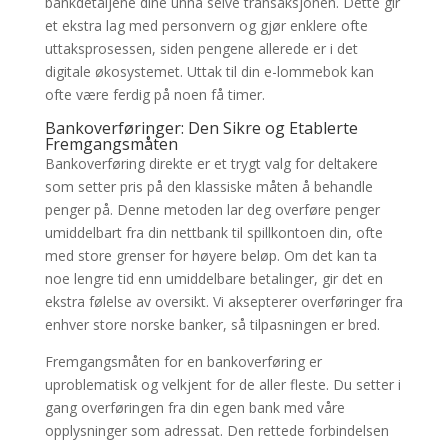
bankdetaljene dine unna selve transaksjonen. Dette gir
et ekstra lag med personvern og gjør enklere ofte
uttaksprosessen, siden pengene allerede er i det
digitale økosystemet. Uttak til din e-lommebok kan
ofte være ferdig på noen få timer.
Bankoverføringer: Den Sikre og Etablerte
Fremgangsmåten
Bankoverføring direkte er et trygt valg for deltakere
som setter pris på den klassiske måten å behandle
penger på. Denne metoden lar deg overføre penger
umiddelbart fra din nettbank til spillkontoen din, ofte
med store grenser for høyere beløp. Om det kan ta
noe lengre tid enn umiddelbare betalinger, gir det en
ekstra følelse av oversikt. Vi aksepterer overføringer fra
enhver store norske banker, så tilpasningen er bred.
Fremgangsmåten for en bankoverføring er
uproblematisk og velkjent for de aller fleste. Du setter i
gang overføringen fra din egen bank med våre
opplysninger som adressat. Den rettede forbindelsen