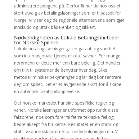
administrere pengene på. Derfor finner du hos oss et
stort utvalg av betalingsløsninger som er tilpasset for
Norge. Vi viser deg de regionale alternativene som gjør
innskudd og uttak både enkelt og sikkert.
Nødvendigheten av Lokale Betalingsmetoder
for Norske Spillere
Lokale betalingsløsninger gir en garanti og vanthet
som internasjonale tjenester ofte savner. For mange
nordmenn er dette mer enn bare beleilig. Det handler
om tillit til systemer de benytter hver dag. Slike
metoder minsker bekymringer og lar deg konsentrere
deg om spillet. Det er et avgjørende skritt for å skape
en autentisk lokal spillopplevelse.
Det norske markedet har sine spesifikke regler og
vaner. Norske løsninger er utformet opp rundt disse
faktorene, noe som fører til færre tekniske feil og
bedre aksept fra brukerne. Resultatet er en stabil og
stabil økonomisk ramme for underholdningen din. Vi
selekterer derfor våre leverandører med dette i