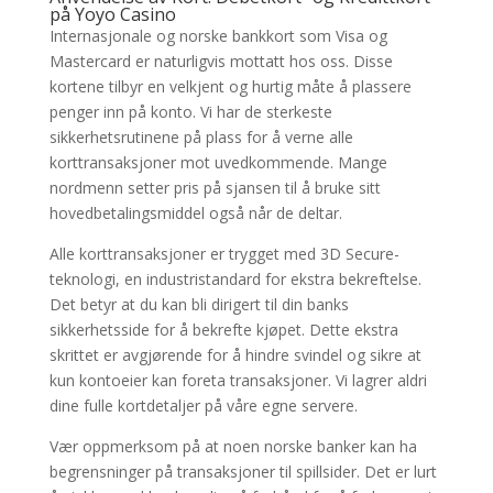
på Yoyo Casino
Internasjonale og norske bankkort som Visa og
Mastercard er naturligvis mottatt hos oss. Disse
kortene tilbyr en velkjent og hurtig måte å plassere
penger inn på konto. Vi har de sterkeste
sikkerhetsrutinene på plass for å verne alle
korttransaksjoner mot uvedkommende. Mange
nordmenn setter pris på sjansen til å bruke sitt
hovedbetalingsmiddel også når de deltar.
Alle korttransaksjoner er trygget med 3D Secure-
teknologi, en industristandard for ekstra bekreftelse.
Det betyr at du kan bli dirigert til din banks
sikkerhetsside for å bekrefte kjøpet. Dette ekstra
skrittet er avgjørende for å hindre svindel og sikre at
kun kontoeier kan foreta transaksjoner. Vi lagrer aldri
dine fulle kortdetaljer på våre egne servere.
Vær oppmerksom på at noen norske banker kan ha
begrensninger på transaksjoner til spillsider. Det er lurt