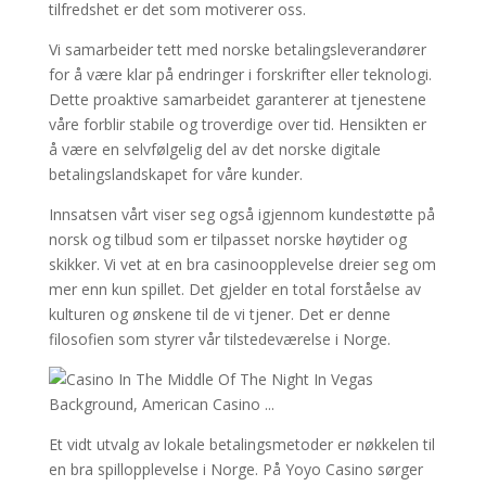
tilfredshet er det som motiverer oss.
Vi samarbeider tett med norske betalingsleverandører
for å være klar på endringer i forskrifter eller teknologi.
Dette proaktive samarbeidet garanterer at tjenestene
våre forblir stabile og troverdige over tid. Hensikten er
å være en selvfølgelig del av det norske digitale
betalingslandskapet for våre kunder.
Innsatsen vårt viser seg også igjennom kundestøtte på
norsk og tilbud som er tilpasset norske høytider og
skikker. Vi vet at en bra casinoopplevelse dreier seg om
mer enn kun spillet. Det gjelder en total forståelse av
kulturen og ønskene til de vi tjener. Det er denne
filosofien som styrer vår tilstedeværelse i Norge.
Et vidt utvalg av lokale betalingsmetoder er nøkkelen til
en bra spillopplevelse i Norge. På Yoyo Casino sørger