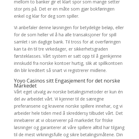
mellom to banker gir et klart spor som mange setter
stor pris på. Det er en måte som gjør bokføringen
enkel og klar for deg som spiller.
Vi anbefaler denne løsningen for betydelige beløp, eller
for de som heller vil å ha alle transaksjoner for spill
samlet i sin daglige bank. Til tross for at overføringen
kan ta én til tre virkedager, er sikkerhetsgraden
førsteklasses. Vårt system er satt opp til å gjenkjenne
innskudd fra norske kontoer hurtig, slik at spillkontoen
din blir kreditert så snart vi registrerer midlene.
Yoyo Casinos sitt Engasjement for det norske
Markedet
Vårt eget utvalg av norske betalingsmetoder er kun én
del av arbeidet vårt. Vi kjenner til de særegne
preferansene og kravene norske spillere innehar, og vi
arbeider hele tiden med å skreddersy tilbudet vårt. Det
innebærer at vi observerer på markedet for friske
løsninger og garanterer at våre spillere alltid har tilgang
til de mest virkningsfulle og sikre betalingsmåtene. Din