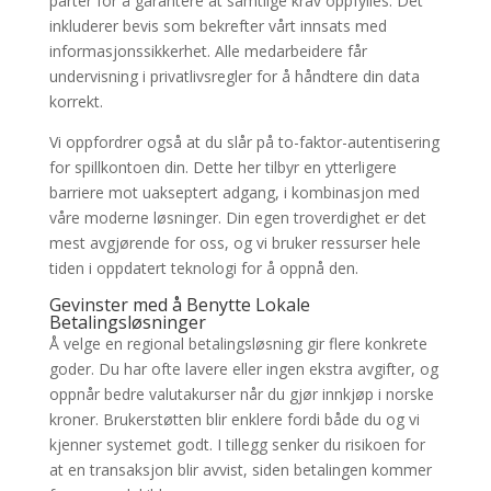
parter for å garantere at samtlige krav oppfylles. Det
inkluderer bevis som bekrefter vårt innsats med
informasjonssikkerhet. Alle medarbeidere får
undervisning i privatlivsregler for å håndtere din data
korrekt.
Vi oppfordrer også at du slår på to-faktor-autentisering
for spillkontoen din. Dette her tilbyr en ytterligere
barriere mot uakseptert adgang, i kombinasjon med
våre moderne løsninger. Din egen troverdighet er det
mest avgjørende for oss, og vi bruker ressurser hele
tiden i oppdatert teknologi for å oppnå den.
Gevinster med å Benytte Lokale
Betalingsløsninger
Å velge en regional betalingsløsning gir flere konkrete
goder. Du har ofte lavere eller ingen ekstra avgifter, og
oppnår bedre valutakurser når du gjør innkjøp i norske
kroner. Brukerstøtten blir enklere fordi både du og vi
kjenner systemet godt. I tillegg senker du risikoen for
at en transaksjon blir avvist, siden betalingen kommer