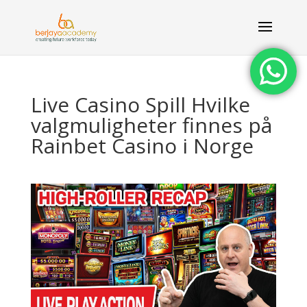
Live Casino Spill Hvilke
valgmuligheter finnes på
Rainbet Casino i Norge