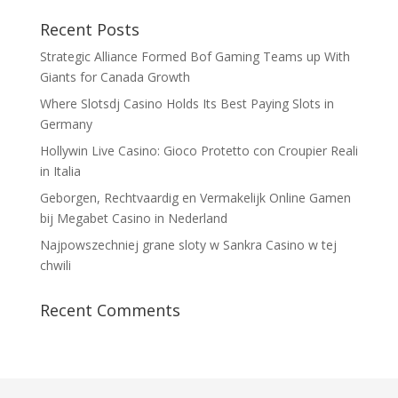
Recent Posts
Strategic Alliance Formed Bof Gaming Teams up With
Giants for Canada Growth
Where Slotsdj Casino Holds Its Best Paying Slots in
Germany
Hollywin Live Casino: Gioco Protetto con Croupier Reali
in Italia
Geborgen, Rechtvaardig en Vermakelijk Online Gamen
bij Megabet Casino in Nederland
Najpowszechniej grane sloty w Sankra Casino w tej
chwili
Recent Comments