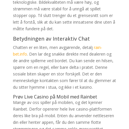
teknologiske. Bildekvaliteten må være høy, og
strømmen må være stabil for å unngå at spillet
stopper opp. Til slutt trenger du et grensesnitt som er
lett å forstå, slik at du kan sette innsatsene dine uten å
måtte fundere på det.
Betydningen av Interaktiv Chat
Chatten er en liten, men avgjørende, detalj
rain-
bet.info
. Den lar deg snakke direkte med dealeren og
de andre spillerne ved bordet. Du kan sende en hilsen,
spørre om en regel, eller bare delta i pratet. Denne
sosiale biten skaper en stor forskjell. Det er den
menneskelige kontakten som fører til at du glemmer at
du sitter hjemme i stua, og ikke i et kasino.
Prøv Live Casino på Mobil med Rainbet
Mange av oss spiller på mobilen, og det kjenner
Rainbet. Derfor opererer hele live casino-plattformen
deres like bra på mobil. Enten du anvender nettleseren
din eller henter appen, får du den samme flotte
strømmingen og det samme enkle grensesnittet.