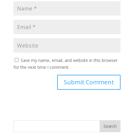
Save my name, email, and website in this browser
for the next time I comment.