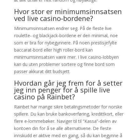
Hvor stor er minimumsinnsatsen
ved live casino-bordene?
Minimumsinnsatsen endrer seg. På de fleste live
roulette- og blackjack-bordene er den minimal, noe
som er bra for nybegynnere. På noen prestisjefylte
baccarat-bord eller high roller-bord kan
minimumsinnsatsen være mer. I live casino-lobbyen
kan du uten problemer sortere og finne bord som
passer akkurat ditt budsjett.
Hvordan går jeg frem for å setter
jeg inn penger for å spille live
casino på Rainbet?
Rainbet har mange sikre betalingsmetoder for norske
spillere. Du kan bruke bankoverføring, kredittkort, eller
flere e-lommebøker. Naviger til til “Kassa”-delen av
kontoen din for å se alle alternativene. De fleste
innskudd er aktive med en gang, så du kan begynne å