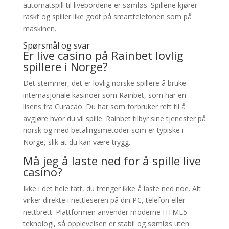
automatspill til livebordene er sømløs. Spillene kjører
raskt og spiller like godt på smarttelefonen som på
maskinen.
Spørsmål og svar
Er live casino på Rainbet lovlig
spillere i Norge?
Det stemmer, det er lovlig norske spillere å bruke
internasjonale kasinoer som Rainbet, som har en
lisens fra Curacao. Du har som forbruker rett til å
avgjøre hvor du vil spille. Rainbet tilbyr sine tjenester på
norsk og med betalingsmetoder som er typiske i
Norge, slik at du kan være trygg.
Må jeg å laste ned for å spille live
casino?
Ikke i det hele tatt, du trenger ikke å laste ned noe. Alt
virker direkte i nettleseren på din PC, telefon eller
nettbrett. Plattformen anvender moderne HTML5-
teknologi, så opplevelsen er stabil og sømløs uten