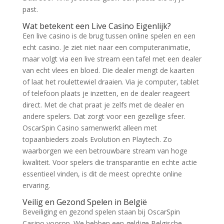
past.
Wat betekent een Live Casino Eigenlijk?
Een live casino is de brug tussen online spelen en een
echt casino. Je ziet niet naar een computeranimatie,
maar volgt via een live stream een tafel met een dealer
van echt vlees en bloed. Die dealer mengt de kaarten
of laat het roulettewiel draaien. Via je computer, tablet
of telefoon plaats je inzetten, en de dealer reageert
direct. Met de chat praat je zelfs met de dealer en
andere spelers. Dat zorgt voor een gezellige sfeer.
OscarSpin Casino samenwerkt alleen met
topaanbieders zoals Evolution en Playtech. Zo
waarborgen we een betrouwbare stream van hoge
kwaliteit. Voor spelers die transparantie en echte actie
essentieel vinden, is dit de meest oprechte online
ervaring.
Veilig en Gezond Spelen in België
Beveiliging en gezond spelen staan bij OscarSpin
Casino voorop. We hebben een geldige Belgische