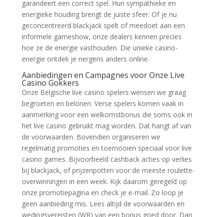
garandeert een correct spel. Hun sympathieke en
energieke houding brengt de juiste sfeer. Of je nu
geconcentreerd blackjack spelt of meedoet aan een
informele gameshow, onze dealers kennen precies
hoe ze de energie vasthouden. Die unieke casino-
energie ontdek je nergens anders online.
Aanbiedingen en Campagnes voor Onze Live
Casino Gokkers
Onze Belgische live casino spelers wensen we graag
begroeten en belonen. Verse spelers komen vaak in
aanmerking voor een welkomstbonus die soms ook in
het live casino gebruikt mag worden. Dat hangt af van
de voorwaarden. Bovendien organiseren we
regelmatig promoties en toernooien speciaal voor live
casino games. Bijvoorbeeld cashback acties op verlies
bij blackjack, of prijzenpotten voor de meeste roulette-
overwinningen in een week. Kijk daarom geregeld op
onze promotiepagina en check je e-mail. Zo loop je
geen aanbieding mis. Lees altijd de voorwaarden en
wedingsvereisten (WR) van een bonus goed door. Dan