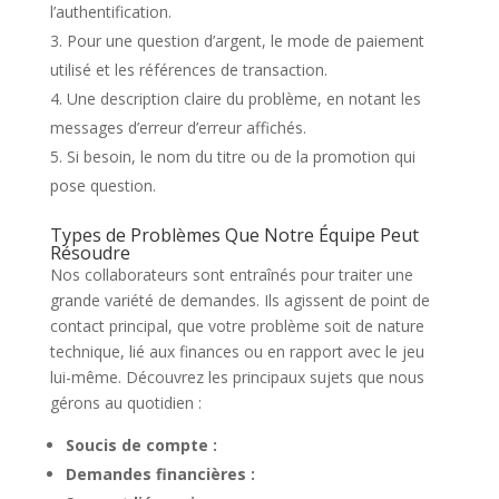
l’authentification.
Pour une question d’argent, le mode de paiement
utilisé et les références de transaction.
Une description claire du problème, en notant les
messages d’erreur d’erreur affichés.
Si besoin, le nom du titre ou de la promotion qui
pose question.
Types de Problèmes Que Notre Équipe Peut
Résoudre
Nos collaborateurs sont entraînés pour traiter une
grande variété de demandes. Ils agissent de point de
contact principal, que votre problème soit de nature
technique, lié aux finances ou en rapport avec le jeu
lui-même. Découvrez les principaux sujets que nous
gérons au quotidien :
Soucis de compte :
Demandes financières :