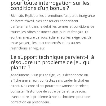
pour toute interrogation sur les
conditions d’un bonus ?
Bien sûr. Expliquer les promotions fait partie intégrante
de notre travail. Nos conseillers connaissent
parfaitement dans le détail les termes et conditions de
toutes les offres destinées aux joueurs français. Ils
sont en mesure de vous éclairer sur les exigences de
mise (wager), les jeux concernés et les autres
restrictions en vigueur.
Le support technique parvient-il à
résoudre un problème de jeu qui
plante ?
Absolument. Si un jeu se fige, vous déconnecte ou
affiche une erreur, contactez sans tarder le chat en
direct. Nos conseillers pourront examiner l’incident,
consulter l’historique de votre partie et, si besoin,
transmettre le problème à nos techniciens pour une
correction en profondeur.