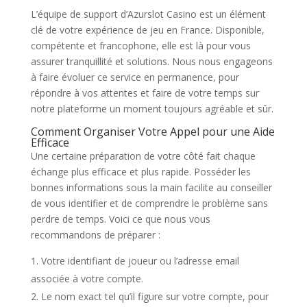
L’équipe de support d’Azurslot Casino est un élément
clé de votre expérience de jeu en France. Disponible,
compétente et francophone, elle est là pour vous
assurer tranquillité et solutions. Nous nous engageons
à faire évoluer ce service en permanence, pour
répondre à vos attentes et faire de votre temps sur
notre plateforme un moment toujours agréable et sûr.
Comment Organiser Votre Appel pour une Aide
Efficace
Une certaine préparation de votre côté fait chaque
échange plus efficace et plus rapide. Posséder les
bonnes informations sous la main facilite au conseiller
de vous identifier et de comprendre le problème sans
perdre de temps. Voici ce que nous vous
recommandons de préparer :
Votre identifiant de joueur ou l’adresse email
associée à votre compte.
Le nom exact tel qu’il figure sur votre compte, pour