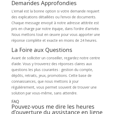
Demandes Approfondies
L’email est la bonne option si votre demande requiert
des explications détaillées ou l’envoi de documents.
Chaque message envoyé à notre adresse attitrée est
pris en charge par notre équipe, dans l’ordre d’arrivée.
Nous mettons tout en œuvre pour vous apporter une
réponse complète et exacte en moins de 24 heures.
La Foire aux Questions
Avant de solliciter un conseiller, regardez notre centre
d’aide. Vous y trouverez des réponses claires aux
questions les plus courantes : gestion du compte,
dépôts, retraits, jeux, promotions. Cette base de
connaissances, que nous mettons à jour
régulièrement, vous permet souvent de trouver une
solution par vous-même, sans attendre.
FAQ
Pouvez-vous me dire les heures
d’ouverture du assistance en ligne