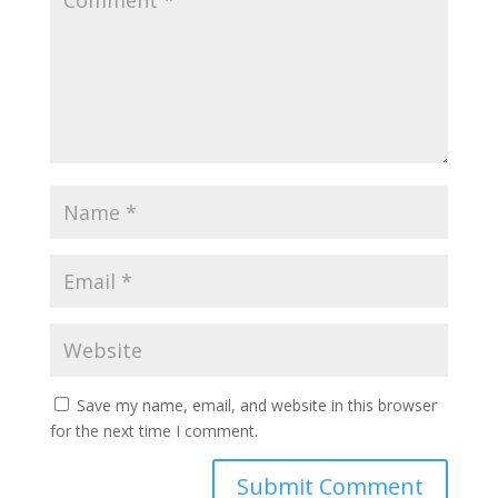
Save my name, email, and website in this browser
for the next time I comment.