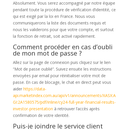
Absolument. Vous serez accompagné par notre équipe
pendant toute la procédure de vérification d’identité, ce
qui est exigé par la loi en France. Nous vous
communiquerons la liste des documents requis et
nous les validerons pour que votre compte, et surtout
la fonction de retrait, soit activé rapidement.
Comment procéder en cas d’oubli
de mon mot de passe ?
Allez sur la page de connexion puis cliquez sur le lien
“Mot de passe oublié”. Suivez ensuite les instructions
envoyées par email pour réinitialiser votre mot de
passe. En cas de blocage, le chat en direct peut vous
aider
https://data-
api.marketindex.com.au/api/v1/announcements/XASX:A
GI:2A1580575/pdf/inline/cy24-full-year-financial-results-
investor-presentation
à retrouver l’accès après
confirmation de votre identité.
Puis-je joindre le service client