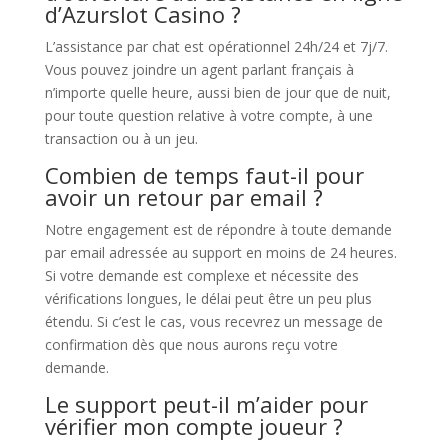
d’Azurslot Casino ?
L’assistance par chat est opérationnel 24h/24 et 7j/7.
Vous pouvez joindre un agent parlant français à
n’importe quelle heure, aussi bien de jour que de nuit,
pour toute question relative à votre compte, à une
transaction ou à un jeu.
Combien de temps faut-il pour
avoir un retour par email ?
Notre engagement est de répondre à toute demande
par email adressée au support en moins de 24 heures.
Si votre demande est complexe et nécessite des
vérifications longues, le délai peut être un peu plus
étendu. Si c’est le cas, vous recevrez un message de
confirmation dès que nous aurons reçu votre
demande.
Le support peut-il m’aider pour
vérifier mon compte joueur ?