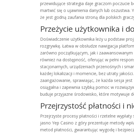
przewidujące strategia daje graczom poczucie 
martwić się o ujawnienia danych lub oszustwa. 
że jest godną zaufania stroną dla polskich grac
Przeżycie użytkownika i d
Doświadczenie użytkownika leży u podstaw proje
rozgrywkę. Łatwa w obsłudze nawigacja platfor
zarówno początkującym, jak i zaawansowanym g
również na dostępność, oferując w pełni respo
stacjonarnych, urządzeniach przenośnych i smar
każdej lokalizacji i momencie, bez utraty jakości
zaangażowanie, sprawiając, że każda sesja jest
osiągalna i zapewnia szybką pomoc w rozwiązyw
buduje przyjazne środowisko, które motywuje do 
Przejrzystość płatności i
Przejrzyste procesy płatności i rzetelne wypłat
jasno Yep Casino z góry prezentuje metody wpłat 
metod płatności, gwarantując wygodę i bezpiec