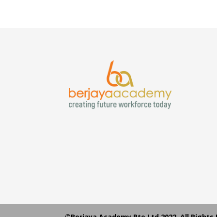
©Berjaya Academy Pte Ltd 2022. All Rights