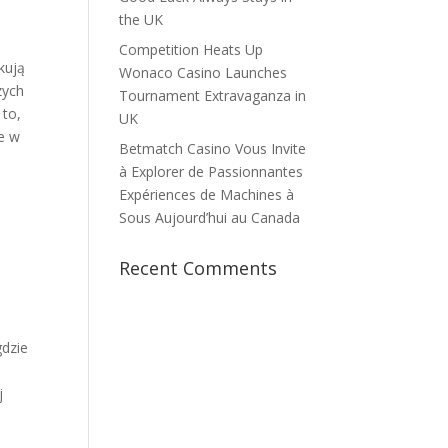
the UK
Competition Heats Up
kują
Wonaco Casino Launches
zych
Tournament Extravaganza in
 to,
UK
ie w
Betmatch Casino Vous Invite
à Explorer de Passionnantes
Expériences de Machines à
Sous Aujourd’hui au Canada
Recent Comments
gdzie
j