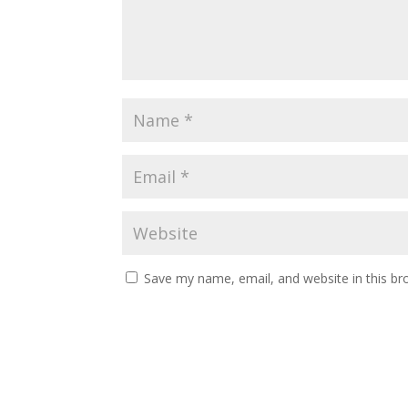
Save my name, email, and website in this br