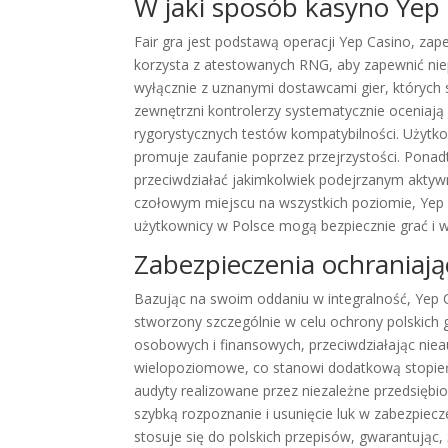
W jaki sposób kasyno Yep
Fair gra jest podstawą operacji Yep Casino, za
korzysta z atestowanych RNG, aby zapewnić nie
wyłącznie z uznanymi dostawcami gier, których 
zewnętrzni kontrolerzy systematycznie oceniaj
rygorystycznych testów kompatybilności. Użytko
promuje zaufanie poprzez przejrzystości. Pona
przeciwdziałać jakimkolwiek podejrzanym aktywn
czołowym miejscu na wszystkich poziomie, Yep 
użytkownicy w Polsce mogą bezpiecznie grać i 
Zabezpieczenia ochraniają
Bazując na swoim oddaniu w integralność, Yep C
stworzony szczególnie w celu ochrony polskic
osobowych i finansowych, przeciwdziałając nie
wielopoziomowe, co stanowi dodatkową stopień 
audyty realizowane przez niezależne przedsięb
szybką rozpoznanie i usunięcie luk w zabezpie
stosuje się do polskich przepisów, gwarantując