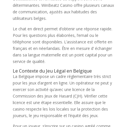
déterminantes. WinBeatz Casino offre plusieurs canaux
de communication, ajustés aux habitudes des
utilisateurs belges.
Le chat en direct permet d’obtenir une réponse rapide.
Pour les questions plus élaborées, l’email ou le
téléphone sont disponibles. L’assistance est offerte en
français et en néerlandais. Être en mesure d’ échanger
dans sa langue maternelle est un point capital pour un
service de qualité.
Le Contexte du Jeu Légal en Belgique
La Belgique impose un cadre réglementaire très strict
pour les jeux d’argent en ligne. Un opérateur ne peut y
exercer son activité qu’avec une licence de la
Commission des Jeux de Hasard (CJH). Vérifier cette
licence est une étape essentielle. Elle assure que le
casino respecte les lois locales sur la protection des
joueurs, le jeu responsable et l’équité des jeux.
Pour un joueur, s’inscrire sur un casino agréé comme