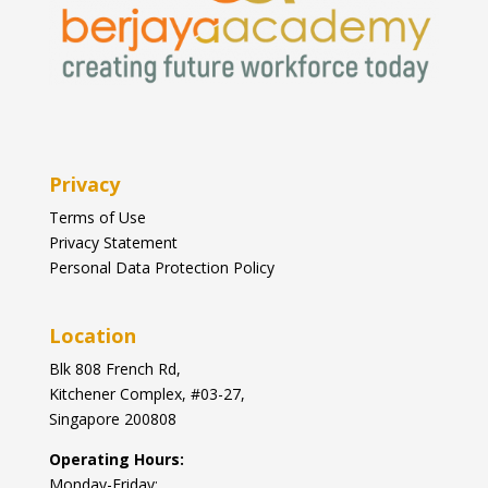
Privacy
Terms of Use
Privacy Statement
Personal Data Protection Policy
Location
Blk
808 French Rd,
Kitchener Complex,
#03-27,
Singapore 200808
Operating Hours:
Monday-Friday: