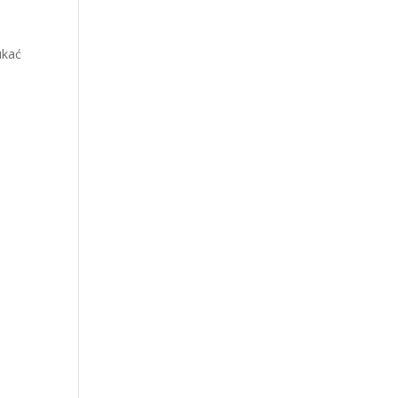
ukać
u