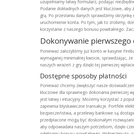
uzupełniamy łatwy formularz, podając niezbędne
Podanie dokładnych danych jest kluczowe, aby 
grą. Po przesłaniu danych sprawdzimy skrzynkę 
uruchomienie konta. Po tym, jak to zrobimy, do
korzystanie z naszego bonusu powitalnego. Zac
Dokonywanie pierwszego 
Ponieważ założyliśmy już konto w kasynie Fire
wymaganej minimalnej kwocie, sprawdzając, że
naszych wrażeń z gry dzięki tej pierwszej wpłaci
Dostępne sposoby płatności
Ponieważ chcemy zwiększyć nasze doświadczenia
kluczowe dla sprawnego dokonania pierwszej wp
jest łatwy i intuicyjny. Możemy korzystać z popu
zapewnia błyskawiczne transakcje. Portfele elek
bezpieczeństwa, a przelewy bankowe są dostępn
przedpłacone mogą być doskonałym rozwiązani
aby odpowiadała naszym potrzebom, dzięki czem
odebraniu bonusu powitalnego. Wybierzmy to, co