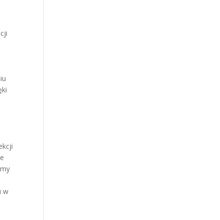
cji
iu
ęki
kcji
le
amy
u w