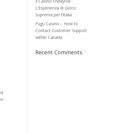
Il Casinò Fridayroll :
L’Esperienza di Gioco
Suprema per l’Italia
Fugu Casino – How to
Contact Customer Support
within Canada
Recent Comments
ma
no