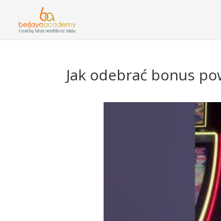
Jak odebrać bonus pow