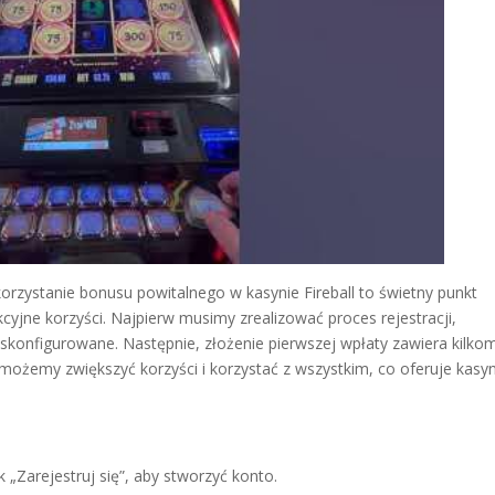
orzystanie bonusu powitalnego w kasynie Fireball to świetny punkt
kcyjne korzyści. Najpierw musimy zrealizować proces rejestracji,
 skonfigurowane. Następnie, złożenie pierwszej wpłaty zawiera kilko
możemy zwiększyć korzyści i korzystać z wszystkim, co oferuje kasy
sk „Zarejestruj się”, aby stworzyć konto.