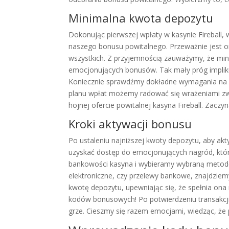
Minimalna kwota depozytu
Dokonując pierwszej wpłaty w kasynie Fireball,
naszego bonusu powitalnego. Przeważnie jest on
wszystkich. Z przyjemnością zauważymy, że mini
emocjonujących bonusów. Tak mały próg impliku
Koniecznie sprawdźmy dokładne wymagania na s
planu wpłat możemy radować się wrażeniami zwi
hojnej ofercie powitalnej kasyna Fireball. Zaczy
Kroki aktywacji bonusu
Po ustaleniu najniższej kwoty depozytu, aby ak
uzyskać dostęp do emocjonujących nagród, które
bankowości kasyna i wybieramy wybraną metodę p
elektroniczne, czy przelewy bankowe, znajdzie
kwotę depozytu, upewniając się, że spełnia o
kodów bonusowych! Po potwierdzeniu transakcj
grze. Cieszmy się razem emocjami, wiedząc, że 