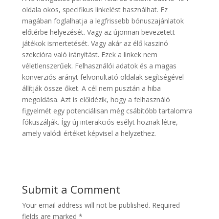
oldala okos, specifikus linkelést használhat. Ez
magában foglalhatja a legfrissebb bónuszajánlatok
előtérbe helyezését. Vagy az újonnan bevezetett
játékok ismertetését. Vagy akár az élő kaszinó
szekcióra való irányítást. Ezek a linkek nem
véletlenszerűek. Felhasználói adatok és a magas
konverziós arányt felvonultató oldalak segítségével
állítják össze őket. A cél nem pusztán a hiba
megoldása. Azt is előidézik, hogy a felhasználó
figyelmét egy potenciálisan még csábítóbb tartalomra
fókuszálják. Így új interakciós esélyt hoznak létre,
amely valódi értéket képvisel a helyzethez.
Submit a Comment
Your email address will not be published.
Required
fields are marked
*