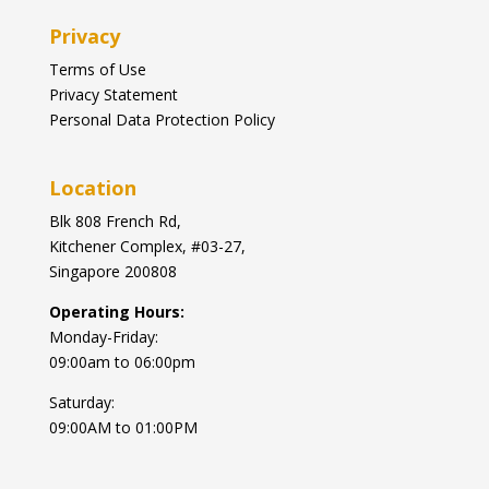
Privacy
Terms of Use
Privacy Statement
Personal Data Protection Policy
Location
Blk
808 French Rd,
Kitchener Complex,
#03-27,
Singapore 200808
Operating Hours:
Monday-Friday:
09:00am to 06:00pm
Saturday:
09:00AM to 01:00PM