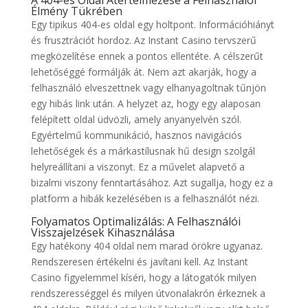
A 404-es Oldal Átértelmezése a Felhasználói
Élmény Tükrében
Egy tipikus 404-es oldal egy holtpont. Információhiányt
és frusztrációt hordoz. Az Instant Casino tervszerű
megközelítése ennek a pontos ellentéte. A célszerűt
lehetőséggé formálják át. Nem azt akarják, hogy a
felhasználó elveszettnek vagy elhanyagoltnak tűnjön
egy hibás link után. A helyzet az, hogy egy alaposan
felépített oldal üdvözli, amely anyanyelvén szól.
Egyértelmű kommunikáció, hasznos navigációs
lehetőségek és a márkastílusnak hű design szolgál
helyreállítani a viszonyt. Ez a művelet alapvető a
bizalmi viszony fenntartásához. Azt sugallja, hogy ez a
platform a hibák kezelésében is a felhasználót nézi.
Folyamatos Optimalizálás: A Felhasználói
Visszajelzések Kihasználása
Egy hatékony 404 oldal nem marad örökre ugyanaz.
Rendszeresen értékelni és javítani kell. Az Instant
Casino figyelemmel kíséri, hogy a látogatók milyen
rendszerességgel és milyen útvonalakrón érkeznek a