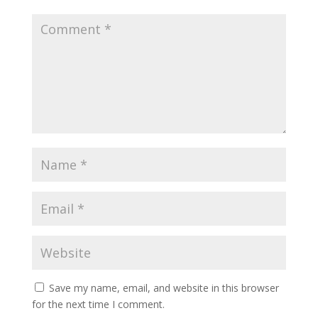
Save my name, email, and website in this browser
for the next time I comment.