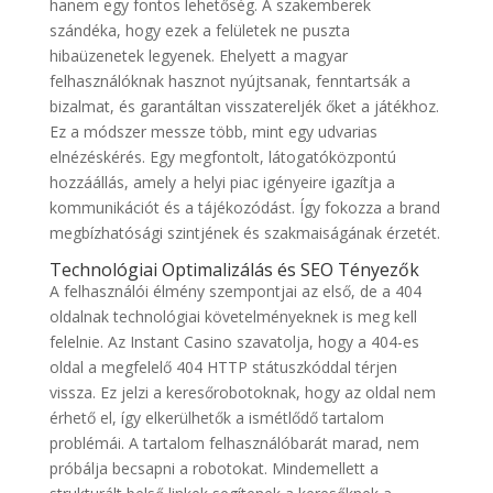
hanem egy fontos lehetőség. A szakemberek
szándéka, hogy ezek a felületek ne puszta
hibaüzenetek legyenek. Ehelyett a magyar
felhasználóknak hasznot nyújtsanak, fenntartsák a
bizalmat, és garantáltan visszatereljék őket a játékhoz.
Ez a módszer messze több, mint egy udvarias
elnézéskérés. Egy megfontolt, látogatóközpontú
hozzáállás, amely a helyi piac igényeire igazítja a
kommunikációt és a tájékozódást. Így fokozza a brand
megbízhatósági szintjének és szakmaiságának érzetét.
Technológiai Optimalizálás és SEO Tényezők
A felhasználói élmény szempontjai az első, de a 404
oldalnak technológiai követelményeknek is meg kell
felelnie. Az Instant Casino szavatolja, hogy a 404-es
oldal a megfelelő 404 HTTP státuszkóddal térjen
vissza. Ez jelzi a keresőrobotoknak, hogy az oldal nem
érhető el, így elkerülhetők a ismétlődő tartalom
problémái. A tartalom felhasználóbarát marad, nem
próbálja becsapni a robotokat. Mindemellett a