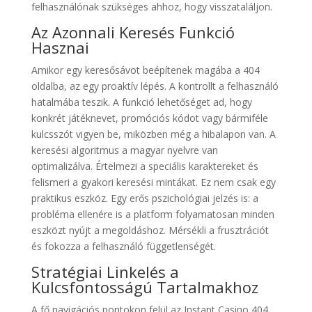
felhasználónak szükséges ahhoz, hogy visszataláljon.
Az Azonnali Keresés Funkció
Hasznai
Amikor egy keresősávot beépítenek magába a 404
oldalba, az egy proaktív lépés. A kontrollt a felhasználó
hatalmába teszik. A funkció lehetőséget ad, hogy
konkrét játéknevet, promóciós kódot vagy bármiféle
kulcsszót vigyen be, miközben még a hibalapon van. A
keresési algoritmus a magyar nyelvre van
optimalizálva. Értelmezi a speciális karaktereket és
felismeri a gyakori keresési mintákat. Ez nem csak egy
praktikus eszköz. Egy erős pszichológiai jelzés is: a
probléma ellenére is a platform folyamatosan minden
eszközt nyújt a megoldáshoz. Mérsékli a frusztrációt
és fokozza a felhasználó függetlenségét.
Stratégiai Linkelés a
Kulcsfontosságú Tartalmakhoz
A fő navigációs pontokon felül az Instant Casino 404