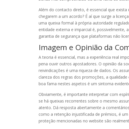
Além do contacto direto, é essencial que exista u
chegarem a um acordo? É aí que surge a licença 
uma queixa formal à própria autoridade regulad
entidade externa e imparcial é, possivelmente,
garantia de segurança que plataformas não lic
Imagem e Opinião da Co
A teoria é essencial, mas a experiência real im
pena ouvir outros apostadores. O opinião da so
reivindicações é uma riqueza de dados. Os ass
clareza dos regras dos promoções, a qualidade
boa fama nestes aspetos é um sintoma evidente 
Obviamente, é importante interpretar com espíri
se há queixas recorrentes sobre o mesmo assu
atento. Dá resposta abertamente a comentários, 
como a retenção injustificada de prémios, é u
proteção mencionadas no website são realmente