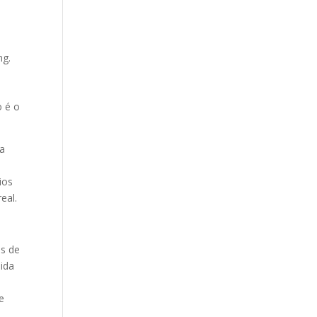
ng.
o é o
 a
ios
eal.
is de
pida
e