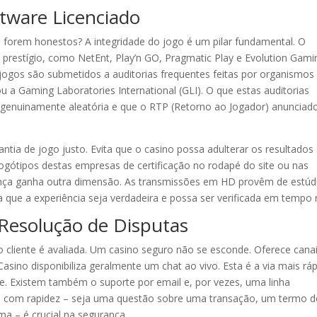
tware Licenciado
 forem honestos? A integridade do jogo é um pilar fundamental. O
restígio, como NetEnt, Play’n GO, Pragmatic Play e Evolution Gami
jogos são submetidos a auditorias frequentes feitas por organismos
a Gaming Laboratories International (GLI). O que estas auditorias
 genuinamente aleatória e que o RTP (Retorno ao Jogador) anunciad
antia de jogo justo. Evita que o casino possa adulterar os resultados
ogótipos destas empresas de certificação no rodapé do site ou nas
ança ganha outra dimensão. As transmissões em HD provêm de estúd
ra que a experiência seja verdadeira e possa ser verificada em tempo r
 Resolução de Disputas
 cliente é avaliada. Um casino seguro não se esconde. Oferece cana
asino disponibiliza geralmente um chat ao vivo. Esta é a via mais rá
e. Existem também o suporte por email e, por vezes, uma linha
ma com rapidez – seja uma questão sobre uma transação, um termo d
a – é crucial na segurança.