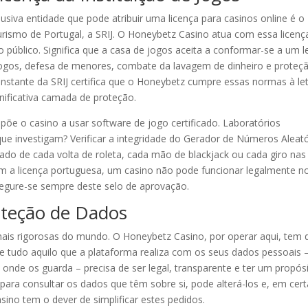
siva entidade que pode atribuir uma licença para casinos online é o
rismo de Portugal, a SRIJ. O Honeybetz Casino atua com essa licenç
público. Significa que a casa de jogos aceita a conformar-se a um 
jogos, defesa de menores, combate da lavagem de dinheiro e proteç
onstante da SRIJ certifica que o Honeybetz cumpre essas normas à let
nificativa camada de proteção.
mpõe o casino a usar software de jogo certificado. Laboratórios
que investigam? Verificar a integridade do Gerador de Números Aleat
ado de cada volta de roleta, cada mão de blackjack ou cada giro nas
em a licença portuguesa, um casino não pode funcionar legalmente n
ssegure-se sempre deste selo de aprovação.
teção de Dados
mais rigorosas do mundo. O Honeybetz Casino, por operar aqui, tem 
que tudo aquilo que a plataforma realiza com os seus dados pessoais 
de os guarda – precisa de ser legal, transparente e ter um propós
 para consultar os dados que têm sobre si, pode alterá-los e, em cer
ino tem o dever de simplificar estes pedidos.