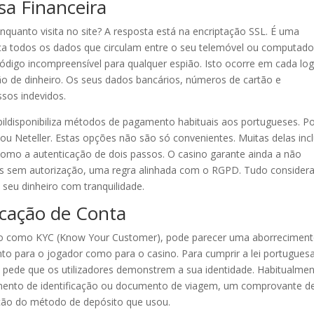
sa Financeira
quanto visita no site? A resposta está na encriptação SSL. É uma
fica todos os dados que circulam entre o seu telemóvel ou computado
digo incompreensível para qualquer espião. Isto ocorre em cada log
o de dinheiro. Os seus dados bancários, números de cartão e
sos indevidos.
bildisponibiliza métodos de pagamento habituais aos portugueses. P
 ou Neteller. Estas opções não são só convenientes. Muitas delas in
como a autenticação de dois passos. O casino garante ainda a não
iros sem autorização, uma regra alinhada com o RGPD. Tudo consider
seu dinheiro com tranquilidade.
icação de Conta
do como KYC (Know Your Customer), pode parecer uma aborreciment
to para o jogador como para o casino. Para cumprir a lei portugues
 pede que os utilizadores demonstrem a sua identidade. Habitualmen
mento de identificação ou documento de viagem, um comprovante d
ção do método de depósito que usou.