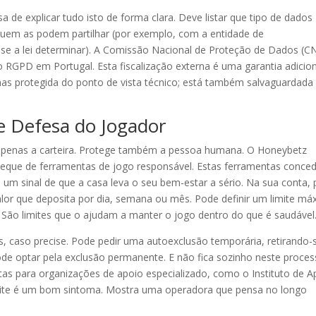
 de explicar tudo isto de forma clara. Deve listar que tipo de dados
 quem as podem partilhar (por exemplo, com a entidade de
se a lei determinar). A Comissão Nacional de Proteção de Dados (
 RGPD em Portugal. Esta fiscalização externa é uma garantia adicion
nas protegida do ponto de vista técnico; está também salvaguardada
 e Defesa do Jogador
apenas a carteira. Protege também a pessoa humana. O Honeybetz
 leque de ferramentas de jogo responsável. Estas ferramentas conc
ão um sinal de que a casa leva o seu bem-estar a sério. Na sua conta,
 valor que deposita por dia, semana ou mês. Pode definir um limite m
ão limites que o ajudam a manter o jogo dentro do que é saudável
, caso precise. Pode pedir uma autoexclusão temporária, retirando-
ode optar pela exclusão permanente. E não fica sozinho neste proces
retas para organizações de apoio especializado, como o Instituto de A
o site é um bom sintoma. Mostra uma operadora que pensa no longo