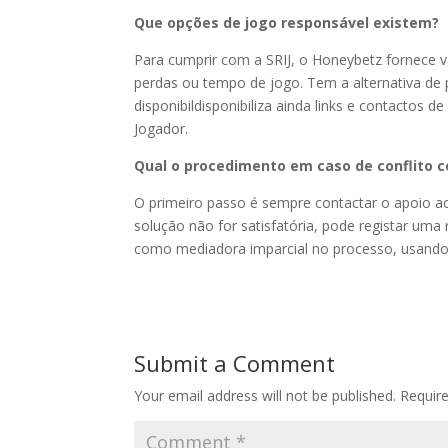
Que opções de jogo responsável existem?
Para cumprir com a SRIJ, o Honeybetz fornece vá
perdas ou tempo de jogo. Tem a alternativa de 
disponibildisponibiliza ainda links e contactos 
Jogador.
Qual o procedimento em caso de conflito c
O primeiro passo é sempre contactar o apoio ao 
solução não for satisfatória, pode registar uma
como mediadora imparcial no processo, usando o
Submit a Comment
Your email address will not be published.
Requir