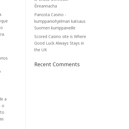
Éireannacha
a.
Panosta Casino -
leque
kumppaniohjelman katsaus
ão
Suomen kumppaneille
ra.
Scored Casino site is Where
Good Luck Always Stays in
the UK
órios
Recent Comments
o
de a
– o
ito
tas