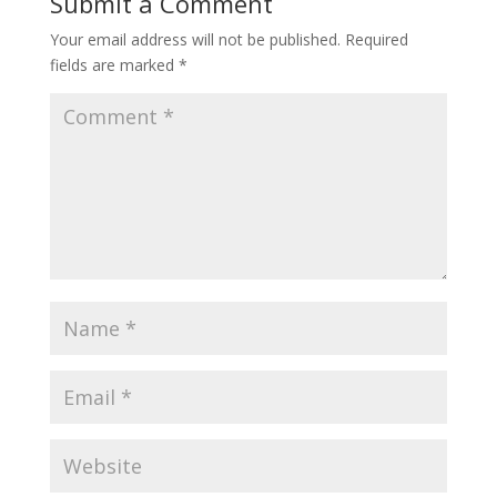
Submit a Comment
Your email address will not be published.
Required
fields are marked
*