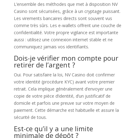
L’ensemble des méthodes que met à disposition NV
Casino sont sécurisées, grâce à un cryptage puissant.
Les virements bancaires directs sont souvent vus
comme très sûrs. Les e-wallets offrent une couche de
confidentialité. Votre propre vigilance est importante
aussi : utilisez une connexion internet stable et ne
communiquez jamais vos identifiants.
Dois-je vérifier mon compte pour
retirer de l’argent ?
Oui. Pour satisfaire la loi, NV Casino doit confirmer
votre identité (procédure KYC) avant votre premier
retrait. Cela implique généralement d’envoyer une
copie de votre pièce d’identité, d’un justificatif de
domicile et parfois une preuve sur votre moyen de
paiement. Cette démarche est habituelle et assure la
sécurité de tous.
Est-ce qu’il y a une limite
minimale de dépôt ?