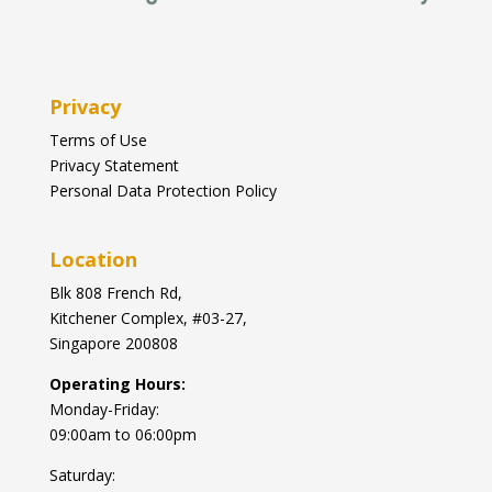
Privacy
Terms of Use
Privacy Statement
Personal Data Protection Policy
Location
Blk
808 French Rd,
Kitchener Complex,
#03-27,
Singapore 200808
Operating Hours:
Monday-Friday:
09:00am to 06:00pm
Saturday: