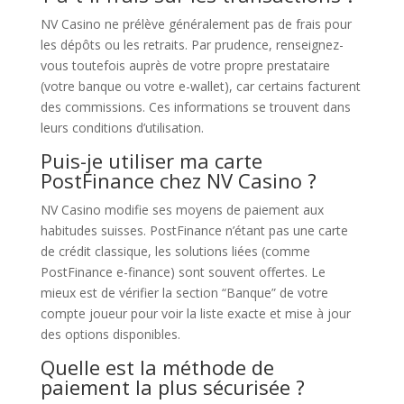
NV Casino ne prélève généralement pas de frais pour
les dépôts ou les retraits. Par prudence, renseignez-
vous toutefois auprès de votre propre prestataire
(votre banque ou votre e-wallet), car certains facturent
des commissions. Ces informations se trouvent dans
leurs conditions d’utilisation.
Puis-je utiliser ma carte
PostFinance chez NV Casino ?
NV Casino modifie ses moyens de paiement aux
habitudes suisses. PostFinance n’étant pas une carte
de crédit classique, les solutions liées (comme
PostFinance e-finance) sont souvent offertes. Le
mieux est de vérifier la section “Banque” de votre
compte joueur pour voir la liste exacte et mise à jour
des options disponibles.
Quelle est la méthode de
paiement la plus sécurisée ?