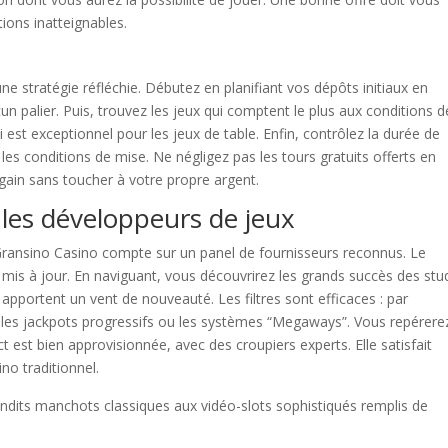
ons inatteignables.
 une stratégie réfléchie. Débutez en planifiant vos dépôts initiaux en
un palier. Puis, trouvez les jeux qui comptent le plus aux conditions d
est exceptionnel pour les jeux de table. Enfin, contrôlez la durée de
 les conditions de mise. Ne négligez pas les tours gratuits offerts en
gain sans toucher à votre propre argent.
 les développeurs de jeux
. Gransino Casino compte sur un panel de fournisseurs reconnus. Le
mis à jour. En naviguant, vous découvrirez les grands succès des stu
apportent un vent de nouveauté. Les filtres sont efficaces : par
 les jackpots progressifs ou les systèmes “Megaways”. Vous repérere
ect est bien approvisionnée, avec des croupiers experts. Elle satisfait
ino traditionnel.
dits manchots classiques aux vidéo-slots sophistiqués remplis de