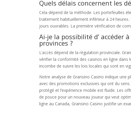
Quels délais concernent les dé
Cela dépend de la méthode. Les portefeuilles él
traitement habituellement inférieur à 24 heures. 
jours ouvrables. La première vérification de com
Ai-je la possibilité d’ accéder
provinces ?
L’accès dépend de la régulation provinciale. Gra
vérifier la conformité des casinos en ligne dans 
incombe de suivre les lois locales qui sont en vi
Notre analyse de Gransino Casino indique une pl
avec des promotions exclusives qui ont du sens.
protégé et l’expérience mobile est fluide. Les 
de pouce pour un nouveau joueur qui veut optimi
ligne au Canada, Gransino Casino justifie un ex