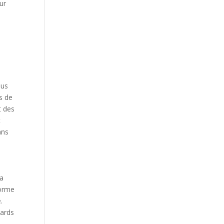
ur
e
ous
s de
t des
t
ans
la
forme
.
dards