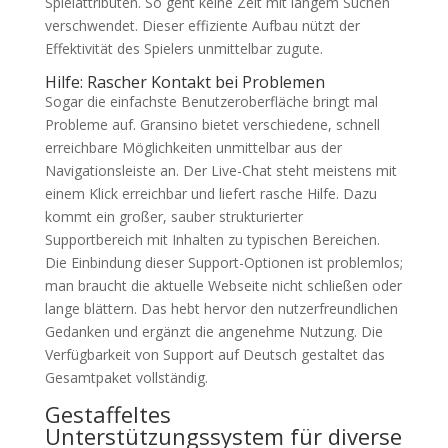
Spielattributen. So geht keine Zeit mit langem Suchen
verschwendet. Dieser effiziente Aufbau nützt der
Effektivität des Spielers unmittelbar zugute.
Hilfe: Rascher Kontakt bei Problemen
Sogar die einfachste Benutzeroberfläche bringt mal
Probleme auf. Gransino bietet verschiedene, schnell
erreichbare Möglichkeiten unmittelbar aus der
Navigationsleiste an. Der Live-Chat steht meistens mit
einem Klick erreichbar und liefert rasche Hilfe. Dazu
kommt ein großer, sauber strukturierter
Supportbereich mit Inhalten zu typischen Bereichen.
Die Einbindung dieser Support-Optionen ist problemlos;
man braucht die aktuelle Webseite nicht schließen oder
lange blättern. Das hebt hervor den nutzerfreundlichen
Gedanken und ergänzt die angenehme Nutzung. Die
Verfügbarkeit von Support auf Deutsch gestaltet das
Gesamtpaket vollständig.
Gestaffeltes
Unterstützungssystem für diverse