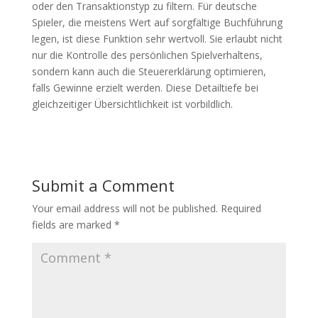
oder den Transaktionstyp zu filtern. Für deutsche
Spieler, die meistens Wert auf sorgfältige Buchführung
legen, ist diese Funktion sehr wertvoll. Sie erlaubt nicht
nur die Kontrolle des persönlichen Spielverhaltens,
sondern kann auch die Steuererklärung optimieren,
falls Gewinne erzielt werden. Diese Detailtiefe bei
gleichzeitiger Übersichtlichkeit ist vorbildlich.
Submit a Comment
Your email address will not be published.
Required
fields are marked
*