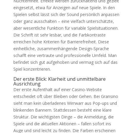
Nüchternheit. Effekte werden zurückhaltend und gezielt
eingesetzt, etwa für Anzeigen auf neue Spiele. In den
Spielen selbst lässt sich der Sound persönlich anpassen
oder ganz ausschalten – eine vielfach unterschätzte,
aber wesentliche Funktion für variable Spielsituationen.
Die Schrift ist sehr lesbar, und die Farbkontraste
erreichen hohe Kriterien für Barrierefreiheit. Diese
einheitliche, zusammenhängende Design-Sprache
schafft eine vertraute und professionelle Umfeld. Man
befindet sich gut aufgehoben und vermag sich auf das
Spiel konzentrieren.
Der erste Blick: Klarheit und unmittelbare
Ausrichtung
Der erste Aufenthalt auf einer Casino-Website
entscheidet oft über Bleiben oder Gehen. Bei Gransino
sieht man kein überladenes Wirrwarr aus Pop-ups und
blinkenden Bannern. Stattdessen besteht eine klare
Struktur. Die wichtigsten Dinge – die Anmeldung, die
Spiele und die aktuellen Aktionen – fallen sofort ins
Auge und sind leicht zu finden. Die Farben erscheinen