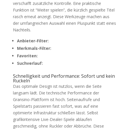
verschafft zusätzliche Kontrolle. Eine praktische
Funktion ist “Weiter spielen”, die kürzlich gespielte Titel
rasch erneut anzeigt. Diese Werkzeuge machen aus
der umfangreichen Auswahl einen Pluspunkt statt eines
Nachteils.
Anbieter-Filter:
Merkmals-Filter:
Favoriten:
Suchverlauf:
Schnelligkeit und Performance: Sofort und kein
Ruckeln
Das optimale Design ist nutzlos, wenn die Seite
langsam lädt. Die technische Performance der
Gransino-Plattform ist hoch. Seitenaufrufe und
Spielstarts passieren fast sofort, was auf eine
optimierte Infrastruktur schließen lässt. Selbst
grafikintensive Live-Dealer-Spiele ablaufen
geschmeidig, ohne Ruckler oder Abbrüche. Diese