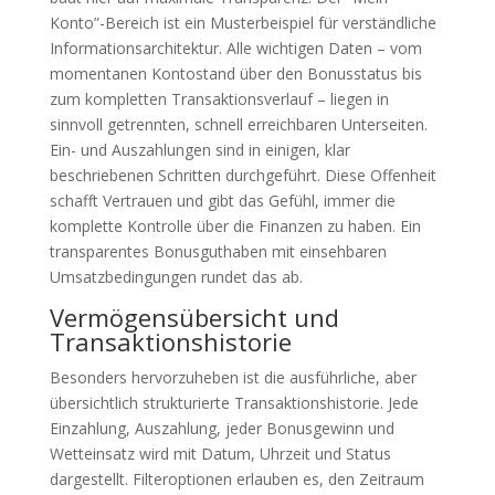
Konto”-Bereich ist ein Musterbeispiel für verständliche
Informationsarchitektur. Alle wichtigen Daten – vom
momentanen Kontostand über den Bonusstatus bis
zum kompletten Transaktionsverlauf – liegen in
sinnvoll getrennten, schnell erreichbaren Unterseiten.
Ein- und Auszahlungen sind in einigen, klar
beschriebenen Schritten durchgeführt. Diese Offenheit
schafft Vertrauen und gibt das Gefühl, immer die
komplette Kontrolle über die Finanzen zu haben. Ein
transparentes Bonusguthaben mit einsehbaren
Umsatzbedingungen rundet das ab.
Vermögensübersicht und
Transaktionshistorie
Besonders hervorzuheben ist die ausführliche, aber
übersichtlich strukturierte Transaktionshistorie. Jede
Einzahlung, Auszahlung, jeder Bonusgewinn und
Wetteinsatz wird mit Datum, Uhrzeit und Status
dargestellt. Filteroptionen erlauben es, den Zeitraum