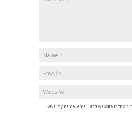
Save my name, email, and website in this br