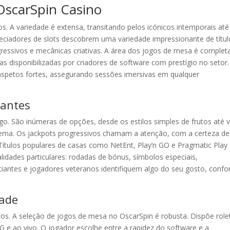
OscarSpin Casino
os. A variedade é extensa, transitando pelos icónicos intemporais até
ciadores de slots descobrem uma variedade impressionante de títul
essivos e mecânicas criativas. A área dos jogos de mesa é complet
das disponibilizadas por criadores de software com prestígio no setor.
 aspetos fortes, assegurando sessões imersivas em qualquer
zantes
ogo. São inúmeras de opções, desde os estilos simples de frutos até 
nema. Os jackpots progressivos chamam a atenção, com a certeza de
ítulos populares de casas como NetEnt, Play’n GO e Pragmatic Play
idades particulares: rodadas de bónus, símbolos especiais,
iciantes e jogadores veteranos identifiquem algo do seu gosto, conf
dade
dos. A seleção de jogos de mesa no OscarSpin é robusta. Dispõe role
 e ao vivo. O jogador escolhe entre a rapidez do software e a