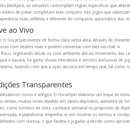
No blackjack, as variantes contemplam regras específicas que alter
os estilos de poker completam este conjunto. São jogos que valoriza
periência mais refletida e diferente do compasso automático das slo
ve ao Vivo
ve. O OscarSpin investe de forma clara nesta área. Através de streami
esas com dealers reais e podem conversar com eles via chat. A
físico, registando desde os sons ambiente até ao movimento das ca
kjack e bacará, há game shows interativos e versões exclusivas de jo
no mínimo, fazendo com que a ação decorra em tempo real, tal como 
dições Transparentes
tilizadores novos e antigos. O OscarSpin elaborou um leque de bón
s-vindas, muitas vezes dividido em vários depósitos, aumenta de fo
ulares, como torneios de slots, cashback semanal ou propostas de depó
premiada. A plataforma empenha-se em mostrar os termos e condiç
efinidos com clareza, o que facilita o jogador a decidir como aprovei