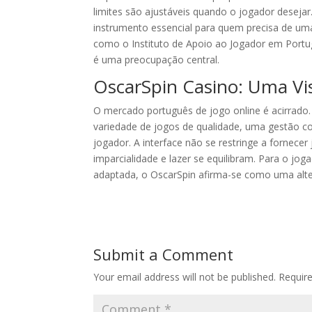
limites são ajustáveis quando o jogador deseja
instrumento essencial para quem precisa de uma
como o Instituto de Apoio ao Jogador em Portu
é uma preocupação central.
OscarSpin Casino: Uma V
O mercado português de jogo online é acirrado
variedade de jogos de qualidade, uma gestão c
jogador. A interface não se restringe a fornec
imparcialidade e lazer se equilibram. Para o jo
adaptada, o OscarSpin afirma-se como uma alter
Submit a Comment
Your email address will not be published.
Requir