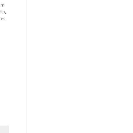
 um
oio,
tes