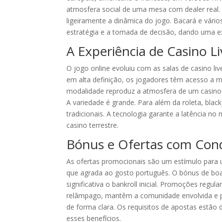
atmosfera social de uma mesa com dealer real. 
ligeiramente a dinâmica do jogo. Bacará e vári
estratégia e a tomada de decisão, dando uma ex
A Experiência de Casino Li
O jogo online evoluiu com as salas de casino li
em alta definição, os jogadores têm acesso a m
modalidade reproduz a atmosfera de um casino 
A variedade é grande. Para além da roleta, blac
tradicionais. A tecnologia garante a latência 
casino terrestre.
Bónus e Ofertas com Con
As ofertas promocionais são um estímulo para u
que agrada ao gosto português. O bónus de boa
significativa o bankroll inicial. Promoções reg
relâmpago, mantêm a comunidade envolvida e 
de forma clara. Os requisitos de apostas estão d
esses benefícios.