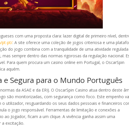
gueses com uma proposta clara: lazer digital de primeiro nível, dent
/pt-pt/
. A site oferece uma coleção de jogos criteriosa e uma plataf
oção do jogo combina com a tranquilidade de uma atividade regulada
er, mas sempre dentro das normas rigorosas da regulação nacional. E
vel. Para quem procura um casino online em Portugal, o OscarSpin
ica aquém.
 e Segura para o Mundo Português
s normas da ASAE e da ERIJ. O OscarSpin Casino atua dentro deste â
jogo são monitorizadas, com segurança como foco. Este empenho va
m o utilizador, resguardando os seus dados pessoais e financeiros c
mula o jogo responsável. Ferramentas de limitação e conexões a
io ao Jogador, ficam a um clique. A vivência ganha assim uma
 a excitação.