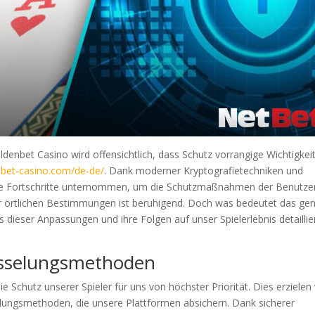
enbet Casino wird offensichtlich, dass Schutz vorrangige Wichtigkei
n-bet-casino.com/de-de/
. Dank moderner Kryptografietechniken und
che Fortschritte unternommen, um die Schutzmaßnahmen der Benutze
er örtlichen Bestimmungen ist beruhigend. Doch was bedeutet das ge
ls dieser Anpassungen und ihre Folgen auf unser Spielerlebnis detaillie
üsselungsmethoden
ie Schutz unserer Spieler für uns von höchster Priorität. Dies erzielen 
elungsmethoden, die unsere Plattformen absichern. Dank sicherer