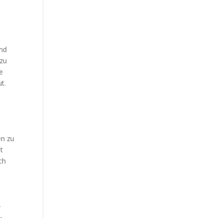
end
 zu
e
t.
en zu
t
ch
-
-