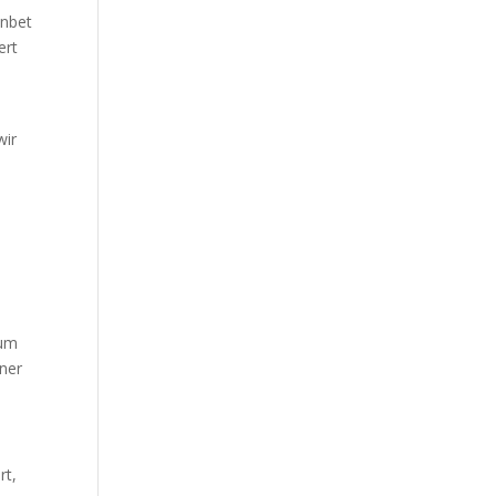
enbet
ert
wir
 um
tner
rt,