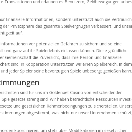
zte Transaktionen und erlauben es Benutzern, Geldbewegungen unbe
ur finanzielle Informationen, sondern unterstützt auch die Vertraulich
ung der Privatsphäre das gesamte Spielvergnügen verbessert, und unse
htigkeit auf.
e Informationen vor potenziellen Gefahren zu sichern und so eine
ll und ganz auf ihr Spielerlebnis einlassen können. Diese gründliche
r Gemeinschaft die Zuversicht, dass ihre Person und finanzielle
chert sind. In Kooperation unterstützen wir einen Spielbereich, in de
n und jeder Spieler seine bevorzugten Spiele unbesorgt genießen kann
estimmungen
rschriften sind für uns im Goldenbet Casino von entscheidender
 Spielgesetze streng sind. Wir haben beträchtliche Ressourcen investi
lgesetze und gesetzlichen Rahmenbedingungen zu sicherstellen. Unser
e Bestimmungen abgestimmt, was nicht nur unser Unternehmen schützt
.
hörden koordinieren, um stets über Modifikationen im gesetzlichen