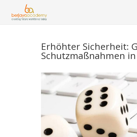
Erhöhter Sicherheit: 
Schutzmaßnahmen in