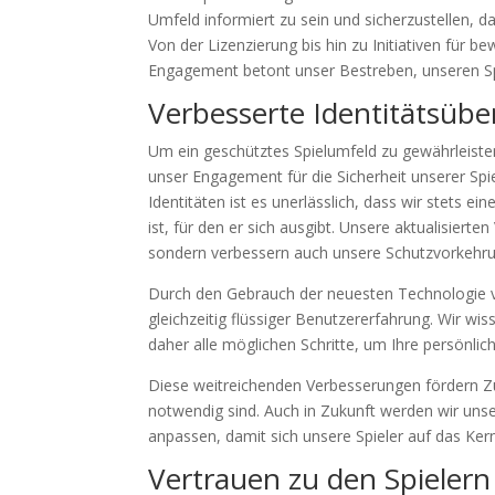
Umfeld informiert zu sein und sicherzustellen,
Von der Lizenzierung bis hin zu Initiativen für be
Engagement betont unser Bestreben, unseren Sp
Verbesserte Identitätsüb
Um ein geschütztes Spielumfeld zu gewährleiste
unser Engagement für die Sicherheit unserer Spi
Identitäten ist es unerlässlich, dass wir stets ein
ist, für den er sich ausgibt. Unsere aktualisiert
sondern verbessern auch unsere Schutzvorkehr
Durch den Gebrauch der neuesten Technologie veri
gleichzeitig flüssiger Benutzererfahrung. Wir wi
daher alle möglichen Schritte, um Ihre persönl
Diese weitreichenden Verbesserungen fördern Zu
notwendig sind. Auch in Zukunft werden wir uns
anpassen, damit sich unsere Spieler auf das Kern
Vertrauen zu den Spieler