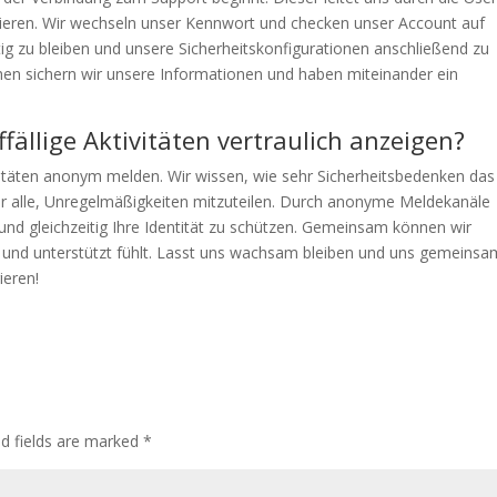
izieren. Wir wechseln unser Kennwort und checken unser Account auf
htig zu bleiben und unsere Sicherheitskonfigurationen anschließend zu
en sichern wir unsere Informationen und haben miteinander ein
fällige Aktivitäten vertraulich anzeigen?
vitäten anonym melden. Wir wissen, wie sehr Sicherheitsbedenken das
er alle, Unregelmäßigkeiten mitzuteilen. Durch anonyme Meldekanäle
nd gleichzeitig Ihre Identität zu schützen. Gemeinsam können wir
er und unterstützt fühlt. Lasst uns wachsam bleiben und uns gemeinsa
ieren!
ed fields are marked
*