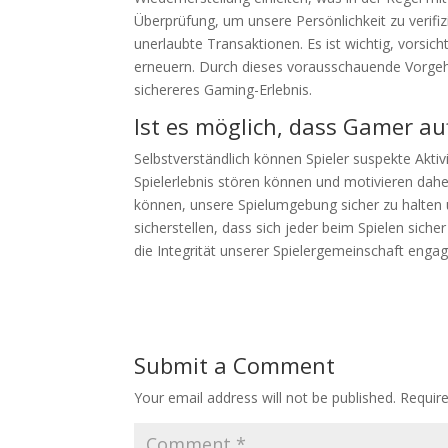
Überprüfung, um unsere Persönlichkeit zu verif
unerlaubte Transaktionen. Es ist wichtig, vorsic
erneuern. Durch dieses vorausschauende Vorgeh
sichereres Gaming-Erlebnis.
Ist es möglich, dass Gamer auf
Selbstverständlich können Spieler suspekte Akti
Spielerlebnis stören können und motivieren dah
können, unsere Spielumgebung sicher zu halten u
sicherstellen, dass sich jeder beim Spielen sich
die Integrität unserer Spielergemeinschaft engag
Submit a Comment
Your email address will not be published.
Requir