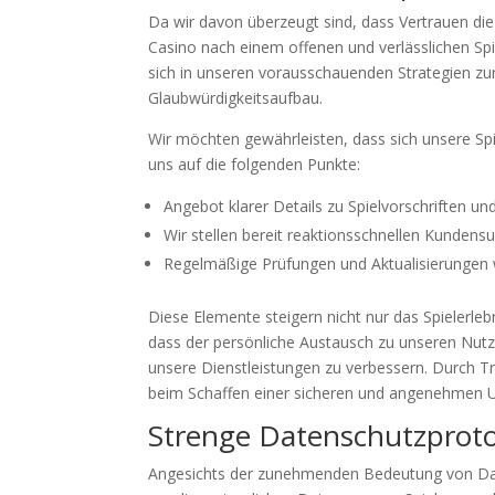
Da wir davon überzeugt sind, dass Vertrauen die
Casino nach einem offenen und verlässlichen Sp
sich in unseren vorausschauenden Strategien zur
Glaubwürdigkeitsaufbau.
Wir möchten gewährleisten, dass sich unsere Sp
uns auf die folgenden Punkte:
Angebot klarer Details zu Spielvorschriften 
Wir stellen bereit reaktionsschnellen Kundensu
Regelmäßige Prüfungen und Aktualisierungen w
Diese Elemente steigern nicht nur das Spielerleb
dass der persönliche Austausch zu unseren Nutze
unsere Dienstleistungen zu verbessern. Durch Tr
beim Schaffen einer sicheren und angenehmen U
Strenge Datenschutzproto
Angesichts der zunehmenden Bedeutung von Dat