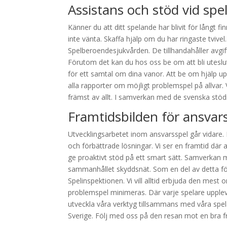
Assistans och stöd vid spe
Känner du att ditt spelande har blivit för långt 
inte vänta. Skaffa hjälp om du har ringaste tvive
Spelberoendesjukvården. De tillhandahåller avgifts
Förutom det kan du hos oss be om att bli uteslu
för ett samtal om dina vanor. Att be om hjälp uppvis
alla rapporter om möjligt problemspel på allvar. Vi
främst av allt. I samverkan med de svenska stödnä
Framtidsbilden för ansvars
Utvecklingsarbetet inom ansvarsspel går vidare. 
och förbättrade lösningar. Vi ser en framtid där a
ge proaktivt stöd på ett smart sätt. Samverkan 
sammanhållet skyddsnät. Som en del av detta fö
Spelinspektionen. Vi vill alltid erbjuda den mest
problemspel minimeras. Där varje spelare upplev
utveckla våra verktyg tillsammans med våra spela
Sverige. Följ med oss på den resan mot en bra fr