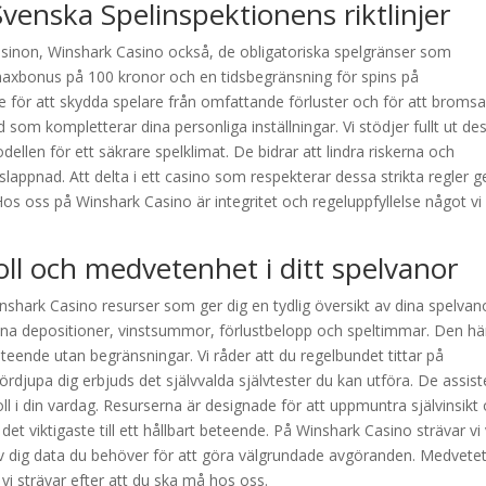
Svenska Spelinspektionens riktlinjer
casinon, Winshark Casino också, de obligatoriska spelgränser som
maxbonus på 100 kronor och en tidsbegränsning för spins på
e för att skydda spelare från omfattande förluster och för att broms
som kompletterar dina personliga inställningar. Vi stödjer fullt ut de
ellen för ett säkrare spelklimat. De bidrar att lindra riskerna och
slappnad. Att delta i ett casino som respekterar dessa strikta regler g
 Hos oss på Winshark Casino är integritet och regeluppfyllelse något vi 
ll och medvetenhet i ditt spelvanor
hark Casino resurser som ger dig en tydlig översikt av dina spelvano
dina depositioner, vinstsummor, förlustbelopp och speltimmar. Den hä
eteende utan begränsningar. Vi råder att du regelbundet tittar på
du fördjupa dig erbjuds det självvalda självtester du kan utföra. De assist
ll i din vardag. Resurserna är designade för att uppmuntra självinsikt
 det viktigaste till ett hållbart beteende. På Winshark Casino strävar vi
av dig data du behöver för att göra välgrundade avgöranden. Medvete
vi strävar efter att du ska må hos oss.