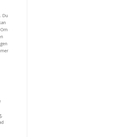
o. Du
kan
. Om
en
egen
t mer
e
g,
ad