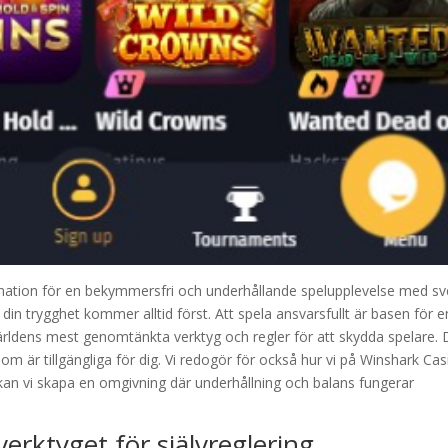
tination för en bekymmersfri och underhållande spelupplevelse med s
 din trygghet kommer alltid först. Att spela ansvarsfullt är basen för e
v världens mest genomtänkta verktyg och regler för att skydda spelare.
som är tillgängliga för dig. Vi redogör för också hur vi på Winshark Ca
 kan vi skapa en omgivning där underhållning och balans fungerar
verktyget för självreglering