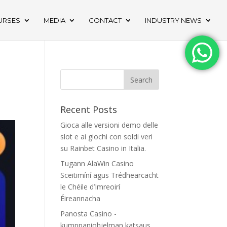
URSES
MEDIA
CONTACT
INDUSTRY NEWS
Recent Posts
Gioca alle versioni demo delle
slot e ai giochi con soldi veri
su Rainbet Casino in Italia.
Tugann AlaWin Casino
Sceitimíní agus Trédhearcacht
le Chéile d’Imreoirí
Éireannacha
Panosta Casino -
kumppaniohjelman katsaus