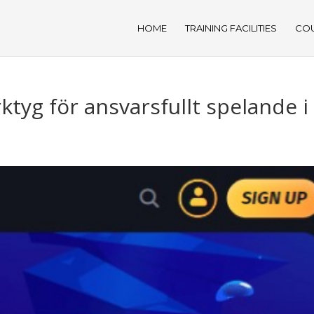
HOME
TRAINING FACILITIES
CO
tyg för ansvarsfullt spelande i