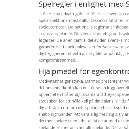
Spelregler i enlighet med 
Utöver dina privata gränser följer alla svenska 
Spelinspektionen fastställt. Dessa omfattar en 
spelautomater. De nationella reglerna är skapad
intensivt spelande. De verkar som ett grundskydd 
åtgärder. De är en central del av den svenska mod
garanterar att spelupplevelsen fortsätter vara av
dig tryggheten att veta att skyddet är på riktigt.
kompromissar med.
Hjälpmedel för egenkontro
Medvetenhet ger styrka. Därmed presenterar Wins
ditt användarkonto kan du lätt se en logg över 
öppenheten tillåter dig utvärdera ditt eget spelb
statistiken för att hålla koll på din balans. Vill 
dig att tänka om om ditt spelande har en sund ro
snabb ingripanden. Att vara ärlig med sig själv är
din medspelare i den arbetet. Vi delar med oss 
spelande är mer ansvarsfullt spelande. Det är så 