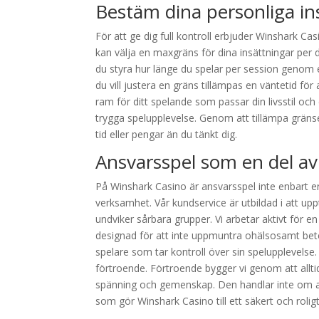
Bestäm dina personliga in
För att ge dig full kontroll erbjuder Winshark Cas
kan välja en maxgräns för dina insättningar per 
du styra hur länge du spelar per session genom e
du vill justera en gräns tillämpas en väntetid för
ram för ditt spelande som passar din livsstil och
trygga spelupplevelse. Genom att tillämpa gränse
tid eller pengar än du tänkt dig.
Ansvarsspel som en del av
På Winshark Casino är ansvarsspel inte enbart en 
verksamhet. Vår kundservice är utbildad i att up
undviker sårbara grupper. Vi arbetar aktivt för e
designad för att inte uppmuntra ohälsosamt bet
spelare som tar kontroll över sin spelupplevelse.
förtroende. Förtroende bygger vi genom att alltid
spänning och gemenskap. Den handlar inte om att 
som gör Winshark Casino till ett säkert och roligt