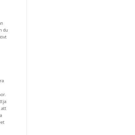
än
m du
tivt
tra
nor.
ttja
 att
la
Det