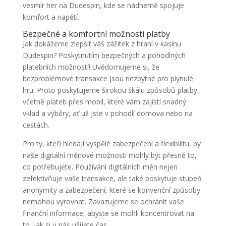
vesmír her na Dudespin, kde se nádherně spojuje
komfort a napětí.
Bezpečné a komfortní možnosti platby
Jak dokážeme zlepšit váš zážitek z hraní v kasinu
Dudespin? Poskytnutím bezpečných a pohodlných
platebních možností! Uvědomujeme si, že
bezproblémové transakce jsou nezbytné pro plynulé
hru. Proto poskytujeme širokou škálu způsobů platby,
včetně plateb přes mobil, které vám zajistí snadný
vklad a výběry, ať už jste v pohodlí domova nebo na
cestách.
Pro ty, kteří hledají vyspělé zabezpečení a flexibilitu, by
naše digitální měnové možnosti mohly být přesně to,
co potřebujete. Používání digitálních měn nejen
zefektivňuje vaše transakce, ale také poskytuje stupeň
anonymity a zabezpečení, které se konvenční způsoby
nemohou vyrovnat. Zavazujeme se ochránit vaše
finanční informace, abyste se mohli koncentrovat na
to, jak si u nás užijete čas.