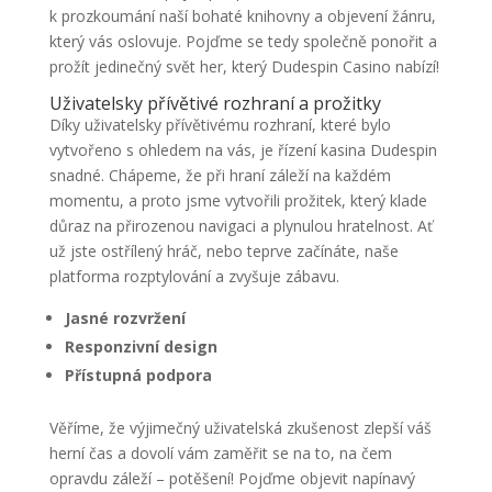
k prozkoumání naší bohaté knihovny a objevení žánru,
který vás oslovuje. Pojďme se tedy společně ponořit a
prožít jedinečný svět her, který Dudespin Casino nabízí!
Uživatelsky přívětivé rozhraní a prožitky
Díky uživatelsky přívětivému rozhraní, které bylo
vytvořeno s ohledem na vás, je řízení kasina Dudespin
snadné. Chápeme, že při hraní záleží na každém
momentu, a proto jsme vytvořili prožitek, který klade
důraz na přirozenou navigaci a plynulou hratelnost. Ať
už jste ostřílený hráč, nebo teprve začínáte, naše
platforma rozptylování a zvyšuje zábavu.
Jasné rozvržení
Responzivní design
Přístupná podpora
Věříme, že výjimečný uživatelská zkušenost zlepší váš
herní čas a dovolí vám zaměřit se na to, na čem
opravdu záleží – potěšení! Pojďme objevit napínavý