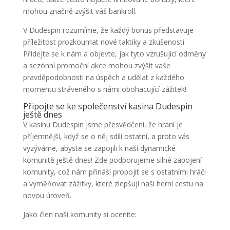
mohou značně zvýšit váš bankroll.
V Dudespin rozumíme, že každý bonus představuje
příležitost prozkoumat nové taktiky a zkušenosti.
Přidejte se k nám a objevte, jak tyto vzrušující odměny
a sezónní promoční akce mohou zvýšit vaše
pravděpodobnosti na úspěch a udělat z každého
momentu stráveného s námi obohacující zážitek!
Připojte se ke společenství kasina Dudespin
ještě dnes
V kasinu Dudespin jsme přesvědčeni, že hraní je
příjemnější, když se o něj sdílí ostatní, a proto vás
vyzýváme, abyste se zapojili k naší dynamické
komunitě ještě dnes! Zde podporujeme silné zapojení
komunity, což nám přináší propojit se s ostatními hráči
a vyměňovat zážitky, které zlepšují naši herní cestu na
novou úroveň.
Jako člen naší komunity si oceníte: