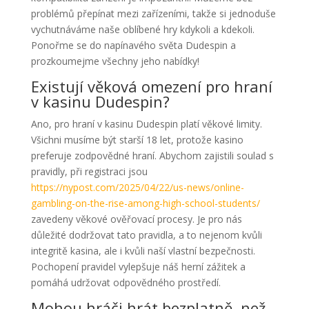
problémů přepínat mezi zařízeními, takže si jednoduše
vychutnáváme naše oblíbené hry kdykoli a kdekoli.
Ponořme se do napínavého světa Dudespin a
prozkoumejme všechny jeho nabídky!
Existují věková omezení pro hraní
v kasinu Dudespin?
Ano, pro hraní v kasinu Dudespin platí věkové limity.
Všichni musíme být starší 18 let, protože kasino
preferuje zodpovědné hraní. Abychom zajistili soulad s
pravidly, při registraci jsou
https://nypost.com/2025/04/22/us-news/online-
gambling-on-the-rise-among-high-school-students/
zavedeny věkové ověřovací procesy. Je pro nás
důležité dodržovat tato pravidla, a to nejenom kvůli
integritě kasina, ale i kvůli naší vlastní bezpečnosti.
Pochopení pravidel vylepšuje náš herní zážitek a
pomáhá udržovat odpovědného prostředí.
Mohou hráči hrát bezplatně, než