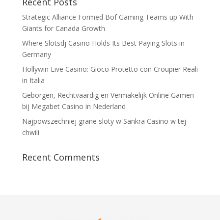
Recent Posts
Strategic Alliance Formed Bof Gaming Teams up With
Giants for Canada Growth
Where Slotsdj Casino Holds Its Best Paying Slots in
Germany
Hollywin Live Casino: Gioco Protetto con Croupier Reali
in Italia
Geborgen, Rechtvaardig en Vermakelijk Online Gamen
bij Megabet Casino in Nederland
Najpowszechniej grane sloty w Sankra Casino w tej
chwili
Recent Comments