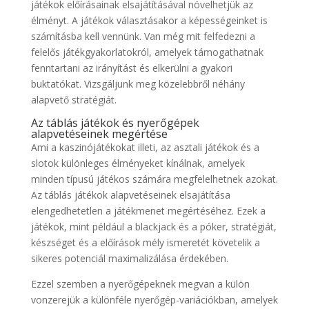
játékok előírásainak elsajátításával növelhetjük az
élményt. A játékok választásakor a képességeinket is
számításba kell vennünk. Van még mit felfedezni a
felelős játékgyakorlatokról, amelyek támogathatnak
fenntartani az irányítást és elkerülni a gyakori
buktatókat. Vizsgáljunk meg közelebbről néhány
alapvető stratégiát.
Az táblás játékok és nyerőgépek
alapvetéseinek megértése
Ami a kaszinójátékokat illeti, az asztali játékok és a
slotok különleges élményeket kínálnak, amelyek
minden típusú játékos számára megfelelhetnek azokat.
Az táblás játékok alapvetéseinek elsajátítása
elengedhetetlen a játékmenet megértéséhez. Ezek a
játékok, mint például a blackjack és a póker, stratégiát,
készséget és a előírások mély ismeretét követelik a
sikeres potenciál maximalizálása érdekében.
Ezzel szemben a nyerőgépeknek megvan a külön
vonzerejük a különféle nyerőgép-variációkban, amelyek