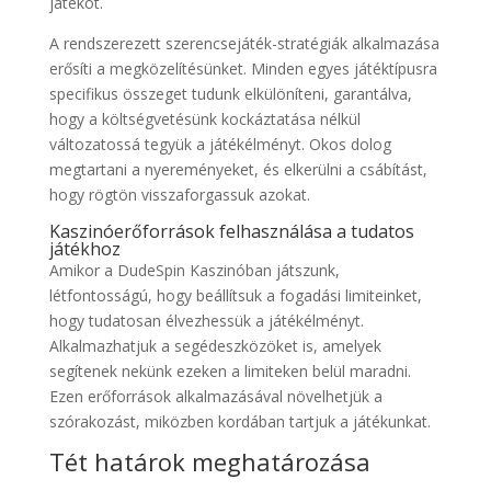
játékot.
A rendszerezett szerencsejáték-stratégiák alkalmazása
erősíti a megközelítésünket. Minden egyes játéktípusra
specifikus összeget tudunk elkülöníteni, garantálva,
hogy a költségvetésünk kockáztatása nélkül
változatossá tegyük a játékélményt. Okos dolog
megtartani a nyereményeket, és elkerülni a csábítást,
hogy rögtön visszaforgassuk azokat.
Kaszinóerőforrások felhasználása a tudatos
játékhoz
Amikor a DudeSpin Kaszinóban játszunk,
létfontosságú, hogy beállítsuk a fogadási limiteinket,
hogy tudatosan élvezhessük a játékélményt.
Alkalmazhatjuk a segédeszközöket is, amelyek
segítenek nekünk ezeken a limiteken belül maradni.
Ezen erőforrások alkalmazásával növelhetjük a
szórakozást, miközben kordában tartjuk a játékunkat.
Tét határok meghatározása