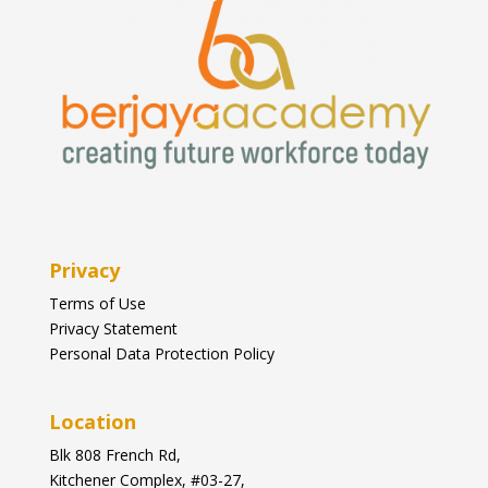
Privacy
Terms of Use
Privacy Statement
Personal Data Protection Policy
Location
Blk
808 French Rd,
Kitchener Complex,
#03-27,