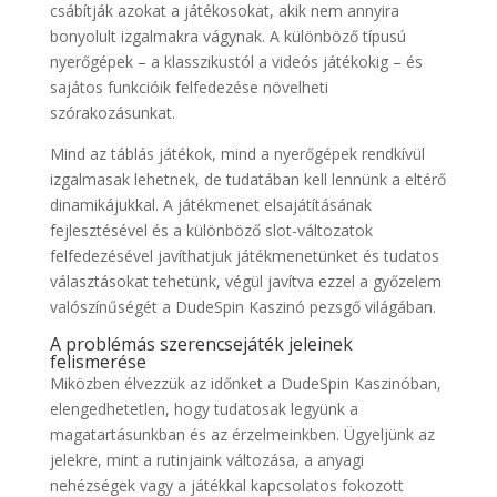
csábítják azokat a játékosokat, akik nem annyira
bonyolult izgalmakra vágynak. A különböző típusú
nyerőgépek – a klasszikustól a videós játékokig – és
sajátos funkcióik felfedezése növelheti
szórakozásunkat.
Mind az táblás játékok, mind a nyerőgépek rendkívül
izgalmasak lehetnek, de tudatában kell lennünk a eltérő
dinamikájukkal. A játékmenet elsajátításának
fejlesztésével és a különböző slot-változatok
felfedezésével javíthatjuk játékmenetünket és tudatos
választásokat tehetünk, végül javítva ezzel a győzelem
valószínűségét a DudeSpin Kaszinó pezsgő világában.
A problémás szerencsejáték jeleinek
felismerése
Miközben élvezzük az időnket a DudeSpin Kaszinóban,
elengedhetetlen, hogy tudatosak legyünk a
magatartásunkban és az érzelmeinkben. Ügyeljünk az
jelekre, mint a rutinjaink változása, a anyagi
nehézségek vagy a játékkal kapcsolatos fokozott