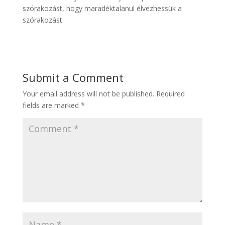
szórakozást, hogy maradéktalanul élvezhessük a
szórakozást.
Submit a Comment
Your email address will not be published.
Required
fields are marked
*