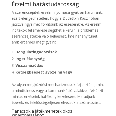
Érzelmi hatástudatosság
A szerencsejáték érzelmi nyomása gyakran hárul ránk,
ezért elengedhetetlen, hogy a DudeSpin Kaszinóban
játszva figyelmet fordítsunk az érzéseinkre. Az érzelmi
indítékok felismerése segíthet elkerülni a problémás
szerencsejátékba való beleesést. Íme néhány tünet,
amit érdemes megfigyelni:
Hangulatingadozások
Ingerlékenység
Visszahúzódás
Kétségbeesett győzelmi vágy
Az olyan megküzdési mechanizmusok fejlesztése, mint
a mindfulness vagy a kommunikáció valakivel, felkészít
minket érzéseink hatékony kezelésére. Maradjunk
éberek, és felelősségteljesen élvezzük a szórakozást.
Tanácsok a játékmenetek okos
kihasználásához