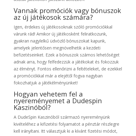
Vannak promóciók vagy bónuszok
az új játékosok számára?
Igen, érdekes új játékosoknak szóló promóciókkal
várunk rád! Amikor új játékosként feliratkozunk,
gyakran nagylelkű üdvözlő bónuszokat kapunk,
amelyek jelentősen megnövelhetik a kezdeti
befizetéseinket. Ezek a bónuszok számos lehetőséget
adnak arra, hogy felfedezzük a játékokat és fokozzuk
az élményt. Fontos ellenőrizni a feltételeket, de ezekkel
a promóciókkal már a elejétől fogva nagyban
fokozhatjuk a játékélményünket!
Hogyan vehetem fel a
nyereményemet a Dudespin
Kaszinóból?
A DudeSpin Kaszinóból származó nyereményünk
kivételéhez a kifizetési folyamatot a pénztár részlegre
kell irányítani. Itt választjuk ki a kívánt fizetési módot,