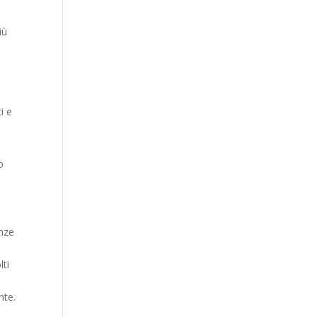
iù
i e
o
enze
lti
nte.