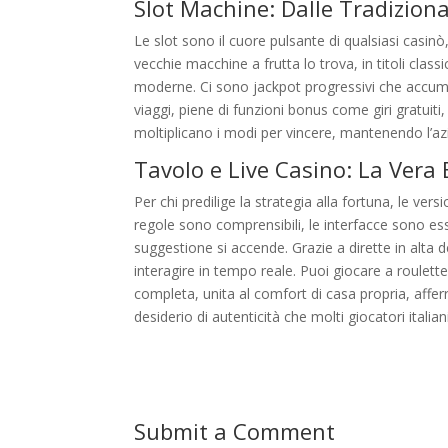
Slot Machine: Dalle Tradiziona
Le slot sono il cuore pulsante di qualsiasi casi
vecchie macchine a frutta lo trova, in titoli clas
moderne. Ci sono jackpot progressivi che accumula
viaggi, piene di funzioni bonus come giri gratui
moltiplicano i modi per vincere, mantenendo l’az
Tavolo e Live Casino: La Vera 
Per chi predilige la strategia alla fortuna, le vers
regole sono comprensibili, le interfacce sono es
suggestione si accende. Grazie a dirette in alta 
interagire in tempo reale. Puoi giocare a roulet
completa, unita al comfort di casa propria, affer
desiderio di autenticità che molti giocatori italia
Submit a Comment