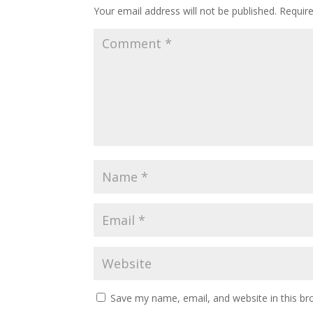
Your email address will not be published.
Requir
Save my name, email, and website in this br