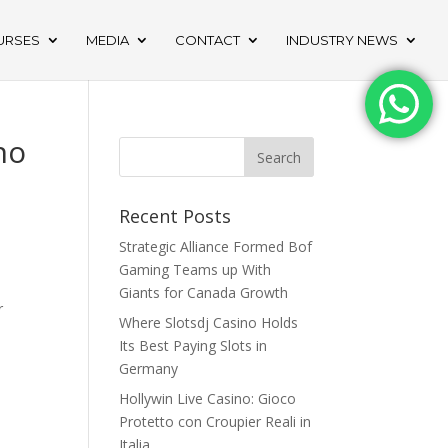
URSES
MEDIA
CONTACT
INDUSTRY NEWS
no
Recent Posts
Strategic Alliance Formed Bof
Gaming Teams up With
Giants for Canada Growth
r
Where Slotsdj Casino Holds
Its Best Paying Slots in
e
Germany
Hollywin Live Casino: Gioco
Protetto con Croupier Reali in
Italia