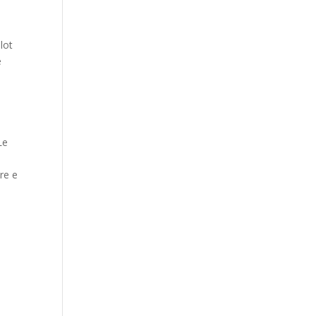
lot
e
Le
ere e