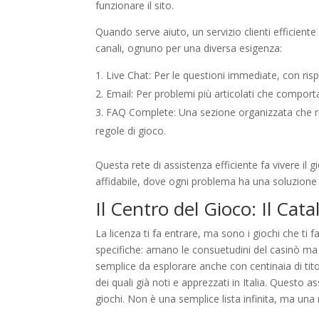
funzionare il sito.
Quando serve aiuto, un servizio clienti efficiente
canali, ognuno per una diversa esigenza:
Live Chat: Per le questioni immediate, con ris
Email: Per problemi più articolati che compo
FAQ Complete: Una sezione organizzata che ri
regole di gioco.
Questa rete di assistenza efficiente fa vivere il 
affidabile, dove ogni problema ha una soluzione
Il Centro del Gioco: Il Cat
La licenza ti fa entrare, ma sono i giochi che ti 
specifiche: amano le consuetudini del casinò ma s
semplice da esplorare anche con centinaia di tit
dei quali già noti e apprezzati in Italia. Questo 
giochi. Non è una semplice lista infinita, ma una