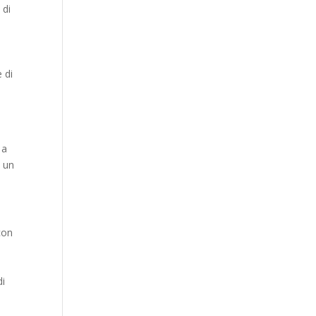
 di
 di
 a
È un
con
di