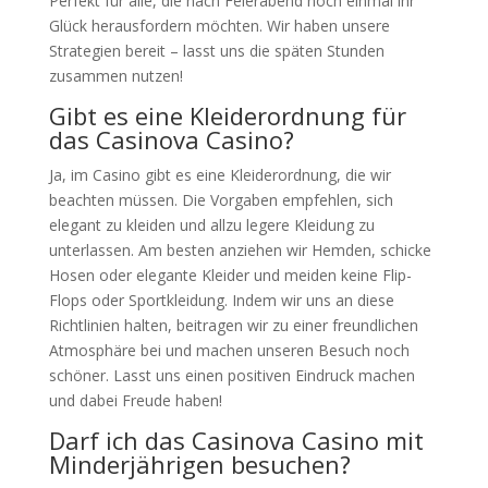
Perfekt für alle, die nach Feierabend noch einmal ihr
Glück herausfordern möchten. Wir haben unsere
Strategien bereit – lasst uns die späten Stunden
zusammen nutzen!
Gibt es eine Kleiderordnung für
das Casinova Casino?
Ja, im Casino gibt es eine Kleiderordnung, die wir
beachten müssen. Die Vorgaben empfehlen, sich
elegant zu kleiden und allzu legere Kleidung zu
unterlassen. Am besten anziehen wir Hemden, schicke
Hosen oder elegante Kleider und meiden keine Flip-
Flops oder Sportkleidung. Indem wir uns an diese
Richtlinien halten, beitragen wir zu einer freundlichen
Atmosphäre bei und machen unseren Besuch noch
schöner. Lasst uns einen positiven Eindruck machen
und dabei Freude haben!
Darf ich das Casinova Casino mit
Minderjährigen besuchen?