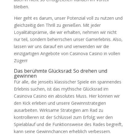
bleiben.
Hier geht es darum, unser Potenzial voll zu nutzen und
gleichzeitig den Thrill zu genießen. Mit jeder
Loyalitätsprämie, die wir erhalten, nehmen wir nicht
nur teil, sondern beherrschen unser Gamerlebnis. Also,
lassen wir uns darauf ein und verwenden wir die
einzigartigen Angebote von Casinova Casino in vollen
Zügen!
Das berühmte Glücksrad: So drehen und
gewinnen
Für alle, die jenseits klassischer Spiele ein spannendes
Erlebnis suchen, ist das mythische Glücksrad im
Casinova Casino ein absolutes Muss. Hier können wir
den Kick erleben und unsere Gewinnstrategien
ausarbeiten. Wirksame Strategien am Rad zu
kontrollieren ist der Schlüssel zum Erfolg; wer den
Spielablauf und die Funktionsweise des Rades begreift,
kann seine Gewinnchancen erheblich verbessern.