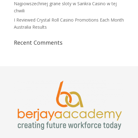
Najpowszechniej grane sloty w Sankra Casino w tej
chwili
I Reviewed Crystal Roll Casino Promotions Each Month
Australia Results
Recent Comments