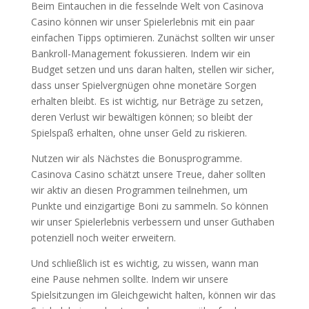
Beim Eintauchen in die fesselnde Welt von Casinova
Casino können wir unser Spielerlebnis mit ein paar
einfachen Tipps optimieren. Zunächst sollten wir unser
Bankroll-Management fokussieren. Indem wir ein
Budget setzen und uns daran halten, stellen wir sicher,
dass unser Spielvergnügen ohne monetäre Sorgen
erhalten bleibt. Es ist wichtig, nur Beträge zu setzen,
deren Verlust wir bewältigen können; so bleibt der
Spielspaß erhalten, ohne unser Geld zu riskieren.
Nutzen wir als Nächstes die Bonusprogramme.
Casinova Casino schätzt unsere Treue, daher sollten
wir aktiv an diesen Programmen teilnehmen, um
Punkte und einzigartige Boni zu sammeln. So können
wir unser Spielerlebnis verbessern und unser Guthaben
potenziell noch weiter erweitern.
Und schließlich ist es wichtig, zu wissen, wann man
eine Pause nehmen sollte. Indem wir unsere
Spielsitzungen im Gleichgewicht halten, können wir das