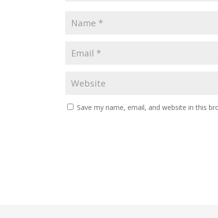
Save my name, email, and website in this br