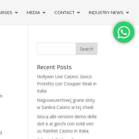
URSES
MEDIA
CONTACT
INDUSTRY NEWS
Recent Posts
Hollywin Live Casino: Gioco
Protetto con Croupier Reali in
Italia
en
Najpowszechniej grane sloty
w Sankra Casino w tej chwili
Gioca alle versioni demo delle
slot e ai giochi con soldi veri
su Rainbet Casino in Italia.
ed