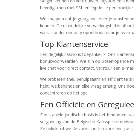
Belgen kennen en vertrouwen. Bijvoorbeeld banko
beveiligt men met SSL-encryptie. Je persoonlijke
We snappen dat je graag snel over je winsten b
kunnen. De uiteindelijke verwerkingstijd is afhan
winst zonder onnodig oponthoud naar je overma
Top Klantenservice
Een degelijk casino is toegankelijk. Ons klante
bonusvoorwaarden. We zijn op uiteenlopende man
live chat voor direct contact, verstuur een e-m
We proberen snel, behulpzaam en efficiënt te zi
hebt, we behandelen elke vraag ernstig. Ons doel
concentreren op het spel.
Een Officiële en Geregul
Een stabiele juridische basis is het fundament 
vergunning van de Belgische Kansspelcommissie.
Ze bekijkt of we de voorschriften voor eerlijke 