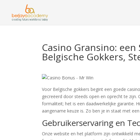
Casino Gransino: een 
Belgische Gokkers, St
Voor Belgische gokkers begint een goede casino
gecreëerd door steeds open en oprecht te zijn.
formaliteit; het is een daadwerkelijke garantie.
aangename keuze is. Zo ben je in staat met een 
Gebruikerservaring en Te
Onze website en het platform zijn ontwikkeld met 