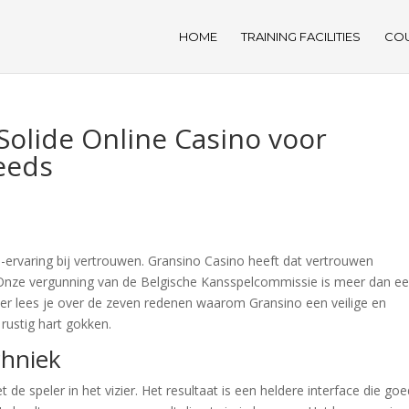
HOME
TRAINING FACILITIES
CO
Solide Online Casino voor
eeds
-ervaring bij vertrouwen. Gransino Casino heeft dat vertrouwen
 Onze vergunning van de Belgische Kansspelcommissie is meer dan e
 Hier lees je over de zeven redenen waarom Gransino een veilige en
rustig hart gokken.
chniek
de speler in het vizier. Het resultaat is een heldere interface die go