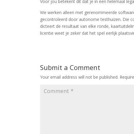
Voor jou betekent dit dat je in een helemaal lega
We werken alleen met gerenommeerde softwarele
gecontroleerd door autonome testhuizen. Die 
dicteert de resultaat van elke ronde, kaartuitdel
licentie weet je zeker dat het spel eerlijk plaatsv
Submit a Comment
Your email address will not be published.
Requir