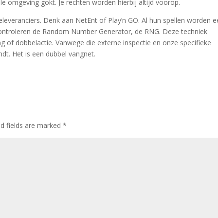
le omgeving gokt. Je rechten worden hierbij altijd voorop.
veranciers. Denk aan NetEnt of Play’n GO. Al hun spellen worden e
controleren de Random Number Generator, de RNG. Deze techniek
ing of dobbelactie. Vanwege die externe inspectie en onze specifieke
indt. Het is een dubbel vangnet.
ed fields are marked
*