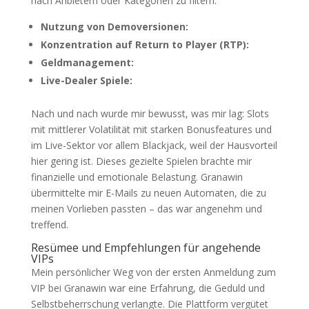
nach Anbietern oder Kategorien zu filtern.
Nutzung von Demoversionen:
Konzentration auf Return to Player (RTP):
Geldmanagement:
Live-Dealer Spiele:
Nach und nach wurde mir bewusst, was mir lag: Slots
mit mittlerer Volatilität mit starken Bonusfeatures und
im Live-Sektor vor allem Blackjack, weil der Hausvorteil
hier gering ist. Dieses gezielte Spielen brachte mir
finanzielle und emotionale Belastung. Granawin
übermittelte mir E-Mails zu neuen Automaten, die zu
meinen Vorlieben passten – das war angenehm und
treffend.
Resümee und Empfehlungen für angehende
VIPs
Mein persönlicher Weg von der ersten Anmeldung zum
VIP bei Granawin war eine Erfahrung, die Geduld und
Selbstbeherrschung verlangte. Die Plattform vergütet