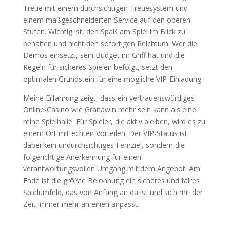
Treue mit einem durchsichtigen Treuesystem und
einem maßgeschneiderten Service auf den oberen
Stufen. Wichtig ist, den Spaß am Spiel im Blick zu
behalten und nicht den sofortigen Reichtum. Wer die
Demos einsetzt, sein Budget im Griff hat und die
Regeln für sicheres Spielen befolgt, setzt den
optimalen Grundstein für eine mögliche VIP-Einladung.
Meine Erfahrung zeigt, dass ein vertrauenswürdiges
Online-Casino wie Granawin mehr sein kann als eine
reine Spielhalle. Für Spieler, die aktiv bleiben, wird es zu
einem Ort mit echten Vorteilen. Der VIP-Status ist
dabei kein undurchsichtiges Fernziel, sondern die
folgerichtige Anerkennung für einen
verantwortungsvollen Umgang mit dem Angebot. Am
Ende ist die größte Belohnung ein sicheres und faires
Spielumfeld, das von Anfang an da ist und sich mit der
Zeit immer mehr an einen anpasst.