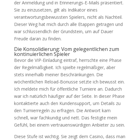
der Anmeldung und in Erinnerungs-E-Mails präsentiert.
Sie zu einzusetzen, gilt als Indikator eines
verantwortungsbewussten Spielers, nicht als Nachteil.
Dieser Weg hat mich durch alle Etappen getragen und
war schlussendlich der Grundstein, um auf Dauer
Freude daran zu finden.
Die Konsolidierung: Vom gelegentlichen zum
kontinuierlichen Spieler
Bevor die VIP-Einladung eintraf, herrschte eine Phase
der Regelmäßigkeit. Ich spielte regelmäßiger, aber
stets innerhalb meiner Beschränkungen. Die
wöchentlichen Reload-Bonusse setzte ich bewusst ein.
Ich meldete mich für öffentliche Turniere an. Dadurch
war ich natürlich häufiger auf der Seite. In dieser Phase
kontaktierte auch den Kundensupport, um Details zu
den Turnierregeln zu erfragen. Die Antwort kam
schnell, war fachkundig und nett. Das festigte mein
Gefühl, bei einem vertrauenswürdigen Anbieter zu sein.
Diese Stufe ist wichtig. Sie zeigt dem Casino, dass man