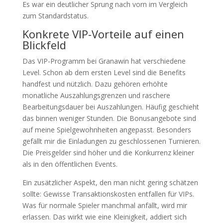
Es war ein deutlicher Sprung nach vorn im Vergleich
zum Standardstatus.
Konkrete VIP-Vorteile auf einen
Blickfeld
Das VIP-Programm bei Granawin hat verschiedene
Level. Schon ab dem ersten Level sind die Benefits
handfest und nützlich. Dazu gehören erhöhte
monatliche Auszahlungsgrenzen und raschere
Bearbeitungsdauer bei Auszahlungen. Häufig geschieht
das binnen weniger Stunden. Die Bonusangebote sind
auf meine Spielgewohnheiten angepasst. Besonders
gefällt mir die Einladungen zu geschlossenen Turnieren.
Die Preisgelder sind höher und die Konkurrenz kleiner
als in den öffentlichen Events.
Ein zusätzlicher Aspekt, den man nicht gering schätzen
sollte: Gewisse Transaktionskosten entfallen für VIPs.
Was für normale Spieler manchmal anfällt, wird mir
erlassen. Das wirkt wie eine Kleinigkeit, addiert sich