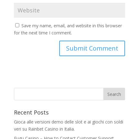
Save my name, email, and website in this browser
for the next time I comment.
Recent Posts
Gioca alle versioni demo delle slot e ai giochi con soldi
veri su Rainbet Casino in Italia.
Fugu Casino – How to Contact Customer Support