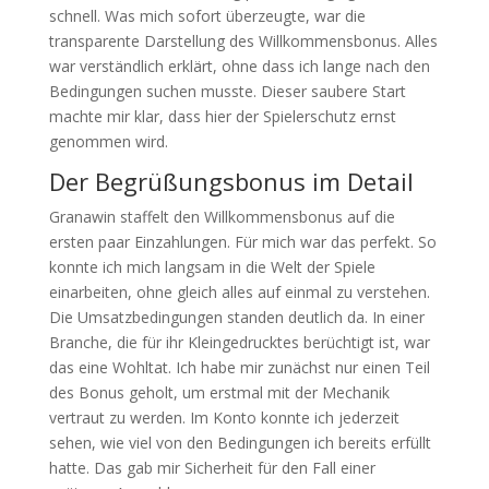
schnell. Was mich sofort überzeugte, war die
transparente Darstellung des Willkommensbonus. Alles
war verständlich erklärt, ohne dass ich lange nach den
Bedingungen suchen musste. Dieser saubere Start
machte mir klar, dass hier der Spielerschutz ernst
genommen wird.
Der Begrüßungsbonus im Detail
Granawin staffelt den Willkommensbonus auf die
ersten paar Einzahlungen. Für mich war das perfekt. So
konnte ich mich langsam in die Welt der Spiele
einarbeiten, ohne gleich alles auf einmal zu verstehen.
Die Umsatzbedingungen standen deutlich da. In einer
Branche, die für ihr Kleingedrucktes berüchtigt ist, war
das eine Wohltat. Ich habe mir zunächst nur einen Teil
des Bonus geholt, um erstmal mit der Mechanik
vertraut zu werden. Im Konto konnte ich jederzeit
sehen, wie viel von den Bedingungen ich bereits erfüllt
hatte. Das gab mir Sicherheit für den Fall einer