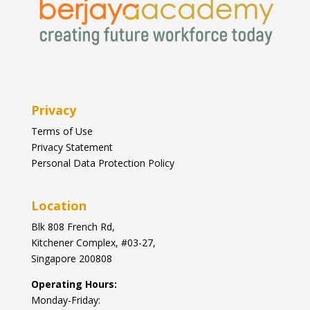
Privacy
Terms of Use
Privacy Statement
Personal Data Protection Policy
Location
Blk
808 French Rd,
Kitchener Complex,
#03-27,
Singapore 200808
Operating Hours:
Monday-Friday: