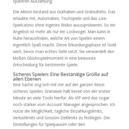
späteren Auszahlung.
Die Aktion bestand aus Guthaben und Gratisdrehs. Das
erlaubte mir, Automaten, Tischspiele und das Live-
Spielcasino ohne eigenes Risiko auszuprobieren. So ein
Angebot ist mehr als nur ein Lockvogel. Man kann in
Ruhe herausfinden, welche Art von Spielen einem
eigentlich Spaß macht. Diese Erkundungsphase ist Gold
wert, bevor man echtes Geld setzt. Sie verwandelt den
bloßen Glücksspielmoment in eine bewusste
Entscheidung für bestimmte Spiele.
Sicheres Spielen: Eine Beständige Größe auf
allen Ebenen
Eine Sache zog sich mit mir auf der ganzen Reise:
sicheres Spielen. Granawin hält bereit von der ersten
Minute an viele Tools hierfür. Als VIP wird das sogar
noch stärker vom Account Manager angesprochen. Ich
nutze die Möglichkeit, tägliche Einzahlungslimits,
Verlustlimits und Session-Zeitlimits zu festlegen. Die
Einstellungen für Spielpausen oder den