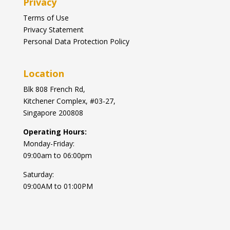
Privacy
Terms of Use
Privacy Statement
Personal Data Protection Policy
Location
Blk
808 French Rd,
Kitchener Complex,
#03-27,
Singapore 200808
Operating Hours:
Monday-Friday:
09:00am to 06:00pm
Saturday:
09:00AM to 01:00PM