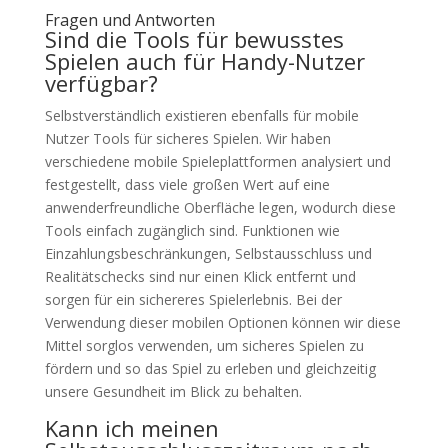
Fragen und Antworten
Sind die Tools für bewusstes
Spielen auch für Handy-Nutzer
verfügbar?
Selbstverständlich existieren ebenfalls für mobile
Nutzer Tools für sicheres Spielen. Wir haben
verschiedene mobile Spieleplattformen analysiert und
festgestellt, dass viele großen Wert auf eine
anwenderfreundliche Oberfläche legen, wodurch diese
Tools einfach zugänglich sind. Funktionen wie
Einzahlungsbeschränkungen, Selbstausschluss und
Realitätschecks sind nur einen Klick entfernt und
sorgen für ein sichereres Spielerlebnis. Bei der
Verwendung dieser mobilen Optionen können wir diese
Mittel sorglos verwenden, um sicheres Spielen zu
fördern und so das Spiel zu erleben und gleichzeitig
unsere Gesundheit im Blick zu behalten.
Kann ich meinen