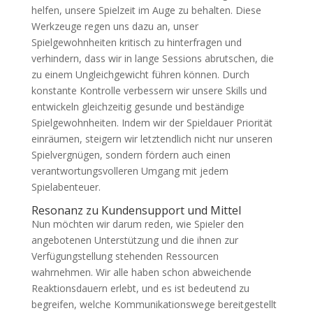
helfen, unsere Spielzeit im Auge zu behalten. Diese
Werkzeuge regen uns dazu an, unser
Spielgewohnheiten kritisch zu hinterfragen und
verhindern, dass wir in lange Sessions abrutschen, die
zu einem Ungleichgewicht führen können. Durch
konstante Kontrolle verbessern wir unsere Skills und
entwickeln gleichzeitig gesunde und beständige
Spielgewohnheiten. Indem wir der Spieldauer Priorität
einräumen, steigern wir letztendlich nicht nur unseren
Spielvergnügen, sondern fördern auch einen
verantwortungsvolleren Umgang mit jedem
Spielabenteuer.
Resonanz zu Kundensupport und Mittel
Nun möchten wir darum reden, wie Spieler den
angebotenen Unterstützung und die ihnen zur
Verfügungstellung stehenden Ressourcen
wahrnehmen. Wir alle haben schon abweichende
Reaktionsdauern erlebt, und es ist bedeutend zu
begreifen, welche Kommunikationswege bereitgestellt