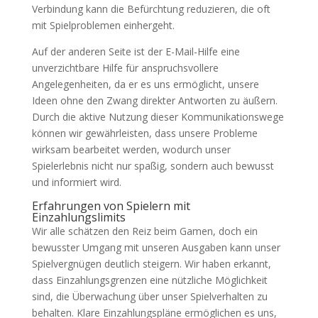
Verbindung kann die Befürchtung reduzieren, die oft
mit Spielproblemen einhergeht.
Auf der anderen Seite ist der E-Mail-Hilfe eine
unverzichtbare Hilfe für anspruchsvollere
Angelegenheiten, da er es uns ermöglicht, unsere
Ideen ohne den Zwang direkter Antworten zu äußern.
Durch die aktive Nutzung dieser Kommunikationswege
können wir gewährleisten, dass unsere Probleme
wirksam bearbeitet werden, wodurch unser
Spielerlebnis nicht nur spaßig, sondern auch bewusst
und informiert wird.
Erfahrungen von Spielern mit
Einzahlungslimits
Wir alle schätzen den Reiz beim Gamen, doch ein
bewusster Umgang mit unseren Ausgaben kann unser
Spielvergnügen deutlich steigern. Wir haben erkannt,
dass Einzahlungsgrenzen eine nützliche Möglichkeit
sind, die Überwachung über unser Spielverhalten zu
behalten. Klare Einzahlungspläne ermöglichen es uns,