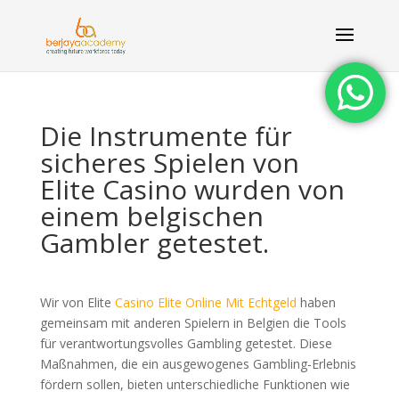
Die Instrumente für
sicheres Spielen von
Elite Casino wurden von
einem belgischen
Gambler getestet.
Wir von Elite
Casino Elite Online Mit Echtgeld
haben
gemeinsam mit anderen Spielern in Belgien die Tools
für verantwortungsvolles Gambling getestet. Diese
Maßnahmen, die ein ausgewogenes Gambling-Erlebnis
fördern sollen, bieten unterschiedliche Funktionen wie