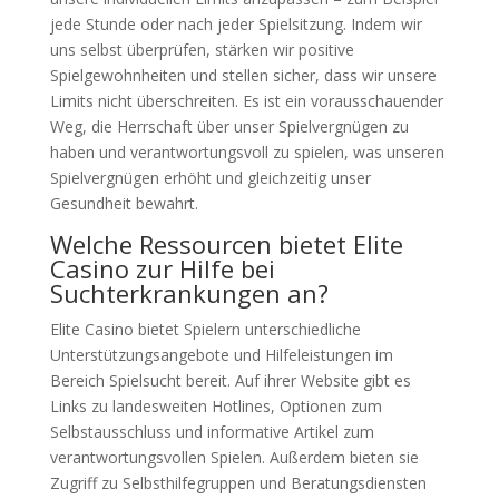
jede Stunde oder nach jeder Spielsitzung. Indem wir
uns selbst überprüfen, stärken wir positive
Spielgewohnheiten und stellen sicher, dass wir unsere
Limits nicht überschreiten. Es ist ein vorausschauender
Weg, die Herrschaft über unser Spielvergnügen zu
haben und verantwortungsvoll zu spielen, was unseren
Spielvergnügen erhöht und gleichzeitig unser
Gesundheit bewahrt.
Welche Ressourcen bietet Elite
Casino zur Hilfe bei
Suchterkrankungen an?
Elite Casino bietet Spielern unterschiedliche
Unterstützungsangebote und Hilfeleistungen im
Bereich Spielsucht bereit. Auf ihrer Website gibt es
Links zu landesweiten Hotlines, Optionen zum
Selbstausschluss und informative Artikel zum
verantwortungsvollen Spielen. Außerdem bieten sie
Zugriff zu Selbsthilfegruppen und Beratungsdiensten