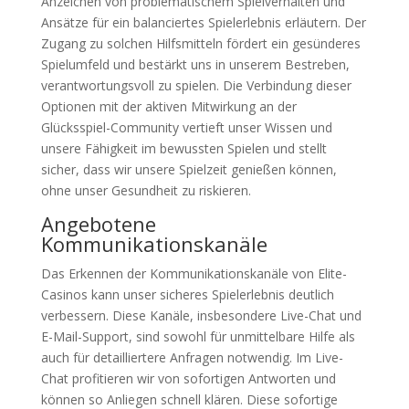
Anzeichen von problematischem Spielverhalten und
Ansätze für ein balanciertes Spielerlebnis erläutern. Der
Zugang zu solchen Hilfsmitteln fördert ein gesünderes
Spielumfeld und bestärkt uns in unserem Bestreben,
verantwortungsvoll zu spielen. Die Verbindung dieser
Optionen mit der aktiven Mitwirkung an der
Glücksspiel-Community vertieft unser Wissen und
unsere Fähigkeit im bewussten Spielen und stellt
sicher, dass wir unsere Spielzeit genießen können,
ohne unser Gesundheit zu riskieren.
Angebotene
Kommunikationskanäle
Das Erkennen der Kommunikationskanäle von Elite-
Casinos kann unser sicheres Spielerlebnis deutlich
verbessern. Diese Kanäle, insbesondere Live-Chat und
E-Mail-Support, sind sowohl für unmittelbare Hilfe als
auch für detailliertere Anfragen notwendig. Im Live-
Chat profitieren wir von sofortigen Antworten und
können so Anliegen schnell klären. Diese sofortige