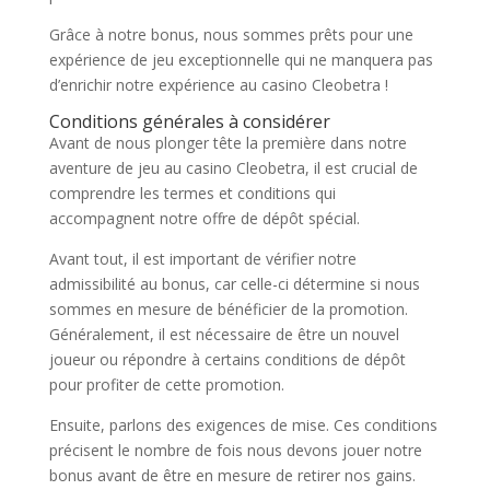
Grâce à notre bonus, nous sommes prêts pour une
expérience de jeu exceptionnelle qui ne manquera pas
d’enrichir notre expérience au casino Cleobetra !
Conditions générales à considérer
Avant de nous plonger tête la première dans notre
aventure de jeu au casino Cleobetra, il est crucial de
comprendre les termes et conditions qui
accompagnent notre offre de dépôt spécial.
Avant tout, il est important de vérifier notre
admissibilité au bonus, car celle-ci détermine si nous
sommes en mesure de bénéficier de la promotion.
Généralement, il est nécessaire de être un nouvel
joueur ou répondre à certains conditions de dépôt
pour profiter de cette promotion.
Ensuite, parlons des exigences de mise. Ces conditions
précisent le nombre de fois nous devons jouer notre
bonus avant de être en mesure de retirer nos gains.