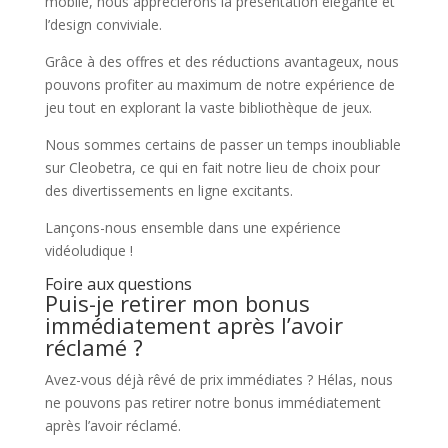
mobile, nous apprécierons la présentation élégante et
l’design conviviale.
Grâce à des offres et des réductions avantageux, nous
pouvons profiter au maximum de notre expérience de
jeu tout en explorant la vaste bibliothèque de jeux.
Nous sommes certains de passer un temps inoubliable
sur Cleobetra, ce qui en fait notre lieu de choix pour
des divertissements en ligne excitants.
Lançons-nous ensemble dans une expérience
vidéoludique !
Foire aux questions
Puis-je retirer mon bonus
immédiatement après l’avoir
réclamé ?
Avez-vous déjà rêvé de prix immédiates ? Hélas, nous
ne pouvons pas retirer notre bonus immédiatement
après l’avoir réclamé.