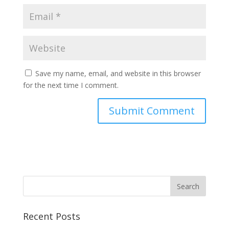
Save my name, email, and website in this browser
for the next time I comment.
Recent Posts