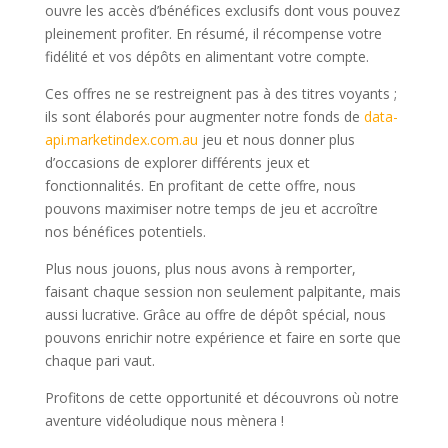
ouvre les accès d’bénéfices exclusifs dont vous pouvez
pleinement profiter. En résumé, il récompense votre
fidélité et vos dépôts en alimentant votre compte.
Ces offres ne se restreignent pas à des titres voyants ;
ils sont élaborés pour augmenter notre fonds de
data-
api.marketindex.com.au
jeu et nous donner plus
d’occasions de explorer différents jeux et
fonctionnalités. En profitant de cette offre, nous
pouvons maximiser notre temps de jeu et accroître
nos bénéfices potentiels.
Plus nous jouons, plus nous avons à remporter,
faisant chaque session non seulement palpitante, mais
aussi lucrative. Grâce au offre de dépôt spécial, nous
pouvons enrichir notre expérience et faire en sorte que
chaque pari vaut.
Profitons de cette opportunité et découvrons où notre
aventure vidéoludique nous mènera !