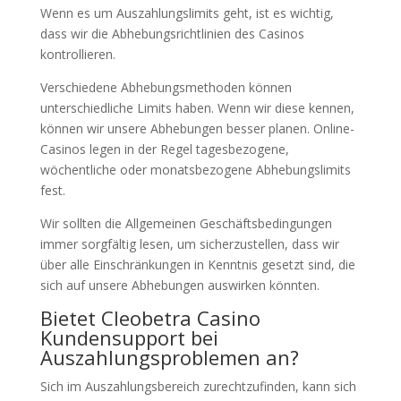
Wenn es um Auszahlungslimits geht, ist es wichtig,
dass wir die Abhebungsrichtlinien des Casinos
kontrollieren.
Verschiedene Abhebungsmethoden können
unterschiedliche Limits haben. Wenn wir diese kennen,
können wir unsere Abhebungen besser planen. Online-
Casinos legen in der Regel tagesbezogene,
wöchentliche oder monatsbezogene Abhebungslimits
fest.
Wir sollten die Allgemeinen Geschäftsbedingungen
immer sorgfältig lesen, um sicherzustellen, dass wir
über alle Einschränkungen in Kenntnis gesetzt sind, die
sich auf unsere Abhebungen auswirken könnten.
Bietet Cleobetra Casino
Kundensupport bei
Auszahlungsproblemen an?
Sich im Auszahlungsbereich zurechtzufinden, kann sich