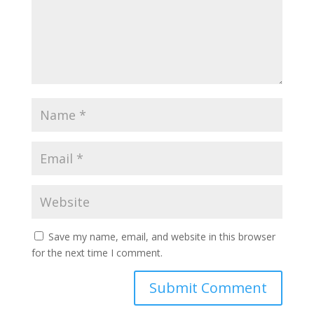
Save my name, email, and website in this browser
for the next time I comment.