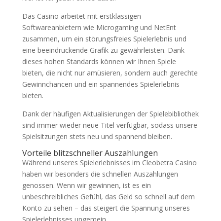
Das Casino arbeitet mit erstklassigen
Softwareanbietern wie Microgaming und NetEnt
zusammen, um ein störungsfreies Spielerlebnis und
eine beeindruckende Grafik zu gewährleisten. Dank
dieses hohen Standards können wir Ihnen Spiele
bieten, die nicht nur amüsieren, sondern auch gerechte
Gewinnchancen und ein spannendes Spielerlebnis
bieten.
Dank der häufigen Aktualisierungen der Spielebibliothek
sind immer wieder neue Titel verfügbar, sodass unsere
Spielsitzungen stets neu und spannend bleiben.
Vorteile blitzschneller Auszahlungen
Während unseres Spielerlebnisses im Cleobetra Casino
haben wir besonders die schnellen Auszahlungen
genossen. Wenn wir gewinnen, ist es ein
unbeschreibliches Gefühl, das Geld so schnell auf dem
Konto zu sehen – das steigert die Spannung unseres
Spielerlebnisses ungemein.