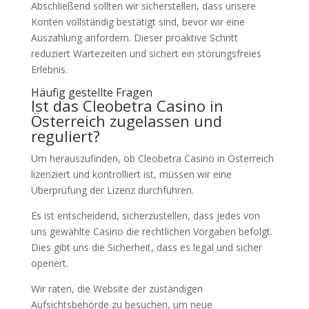
Abschließend sollten wir sicherstellen, dass unsere
Konten vollständig bestätigt sind, bevor wir eine
Auszahlung anfordern. Dieser proaktive Schritt
reduziert Wartezeiten und sichert ein störungsfreies
Erlebnis.
Häufig gestellte Fragen
Ist das Cleobetra Casino in
Österreich zugelassen und
reguliert?
Um herauszufinden, ob Cleobetra Casino in Österreich
lizenziert und kontrolliert ist, müssen wir eine
Überprüfung der Lizenz durchführen.
Es ist entscheidend, sicherzustellen, dass jedes von
uns gewählte Casino die rechtlichen Vorgaben befolgt.
Dies gibt uns die Sicherheit, dass es legal und sicher
operiert.
Wir raten, die Website der zuständigen
Aufsichtsbehörde zu besuchen, um neue