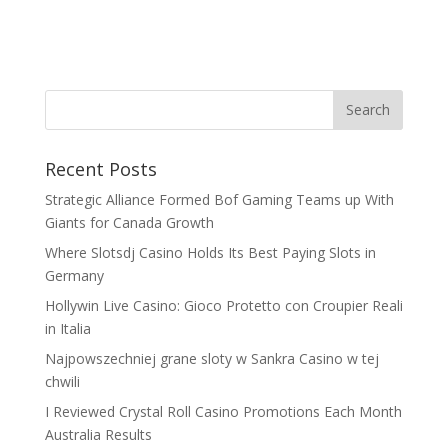
Recent Posts
Strategic Alliance Formed Bof Gaming Teams up With
Giants for Canada Growth
Where Slotsdj Casino Holds Its Best Paying Slots in
Germany
Hollywin Live Casino: Gioco Protetto con Croupier Reali
in Italia
Najpowszechniej grane sloty w Sankra Casino w tej
chwili
I Reviewed Crystal Roll Casino Promotions Each Month
Australia Results