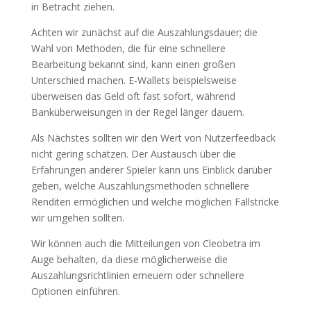
in Betracht ziehen.
Achten wir zunächst auf die Auszahlungsdauer; die
Wahl von Methoden, die für eine schnellere
Bearbeitung bekannt sind, kann einen großen
Unterschied machen. E-Wallets beispielsweise
überweisen das Geld oft fast sofort, während
Banküberweisungen in der Regel länger dauern.
Als Nächstes sollten wir den Wert von Nutzerfeedback
nicht gering schätzen. Der Austausch über die
Erfahrungen anderer Spieler kann uns Einblick darüber
geben, welche Auszahlungsmethoden schnellere
Renditen ermöglichen und welche möglichen Fallstricke
wir umgehen sollten.
Wir können auch die Mitteilungen von Cleobetra im
Auge behalten, da diese möglicherweise die
Auszahlungsrichtlinien erneuern oder schnellere
Optionen einführen.