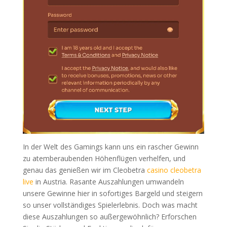
In der Welt des Gamings kann uns ein rascher Gewinn
zu atemberaubenden Höhenflügen verhelfen, und
genau das genießen wir im Cleobetra
casino cleobetra
live
in Austria. Rasante Auszahlungen umwandeln
unsere Gewinne hier in sofortiges Bargeld und steigern
so unser vollständiges Spielerlebnis. Doch was macht
diese Auszahlungen so außergewöhnlich? Erforschen