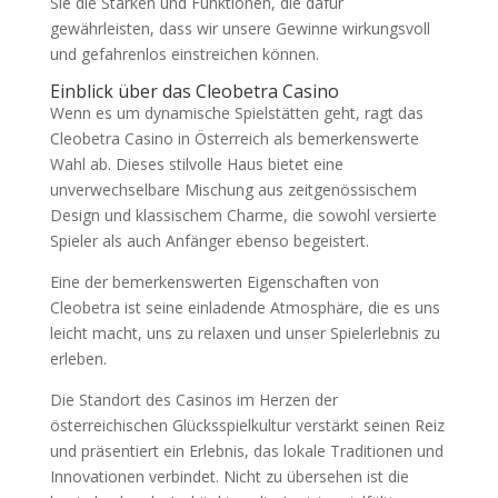
Sie die Stärken und Funktionen, die dafür
gewährleisten, dass wir unsere Gewinne wirkungsvoll
und gefahrenlos einstreichen können.
Einblick über das Cleobetra Casino
Wenn es um dynamische Spielstätten geht, ragt das
Cleobetra Casino in Österreich als bemerkenswerte
Wahl ab. Dieses stilvolle Haus bietet eine
unverwechselbare Mischung aus zeitgenössischem
Design und klassischem Charme, die sowohl versierte
Spieler als auch Anfänger ebenso begeistert.
Eine der bemerkenswerten Eigenschaften von
Cleobetra ist seine einladende Atmosphäre, die es uns
leicht macht, uns zu relaxen und unser Spielerlebnis zu
erleben.
Die Standort des Casinos im Herzen der
österreichischen Glücksspielkultur verstärkt seinen Reiz
und präsentiert ein Erlebnis, das lokale Traditionen und
Innovationen verbindet. Nicht zu übersehen ist die