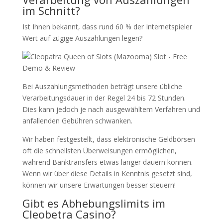
im Schnitt?
Ist Ihnen bekannt, dass rund 60 % der Internetspieler
Wert auf zügige Auszahlungen legen?
Bei Auszahlungsmethoden beträgt unsere übliche
Verarbeitungsdauer in der Regel 24 bis 72 Stunden.
Dies kann jedoch je nach ausgewähltem Verfahren und
anfallenden Gebühren schwanken.
Wir haben festgestellt, dass elektronische Geldbörsen
oft die schnellsten Überweisungen ermöglichen,
während Banktransfers etwas länger dauern können.
Wenn wir über diese Details in Kenntnis gesetzt sind,
können wir unsere Erwartungen besser steuern!
Gibt es Abhebungslimits im
Cleobetra Casino?