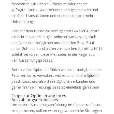
fantastisch. Ob Bitcoin, Ethereum oder andere
gefragte Coins – wir profitieren von geschützten und
raschen Transaktionen und erleben so noch mehr
Unterhaltung.
Darüber hinaus sind die verfügbaren E-Wallet-Dienste
ein echter Gamechanger. Anbieter wie PayPal, Skrill
und Neteller ermöglichen uns schnellen Zugriff auf
unser Guthaben und bieten zusätzlichen Komfort. Nicht
zuletzt verkürzen diese Methoden in der Regel auch
den Auszahlungsprozess.
Bei so vielen Optionen fühlen wir uns ermutigt, unsere
Finanzen so zu verwalten, wie es zu unserem Spielstil
passt. Lasst uns also diese Optionen erkunden und
gemeinsam ein reibungsloses Spielerlebnis genießen!
Tipps zur Optimierung Ihres
Auszahlungserlebnisses
Um unsere Auszahlungserfahrung im Cleobetra Casino
zu optimieren, sollten wir einige wesentliche Strategien