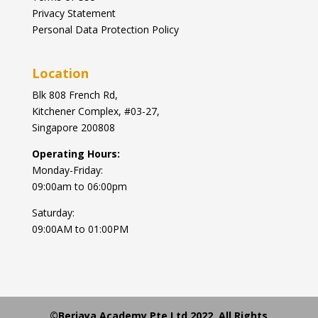
Privacy Statement
Personal Data Protection Policy
Location
Blk
808 French Rd,
Kitchener Complex,
#03-27,
Singapore 200808
Operating Hours:
Monday-Friday:
09:00am to 06:00pm
Saturday:
09:00AM to 01:00PM
©Berjaya Academy Pte Ltd 2022. All Rights