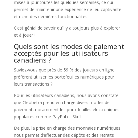
mises à jour toutes les quelques semaines, ce qui
permet de maintenir une expérience de jeu captivante
et riche des dernières fonctionnalités.
C’est génial de savoir qu’il y a toujours plus à explorer
et à jouer !
Quels sont les modes de paiement
acceptés pour les utilisateurs
canadiens ?
Saviez-vous que près de 59 % des joueurs en ligne
préfèrent utiliser les portefeuilles numériques pour
leurs transactions ?
Pour les utilisateurs canadiens, nous avons constaté
que Cleobetra prend en charge divers modes de
paiement, notamment les portefeuilles électroniques
populaires comme PayPal et Skrill.
De plus, la prise en charge des monnaies numériques
nous permet d’effectuer des dépôts et des retraits