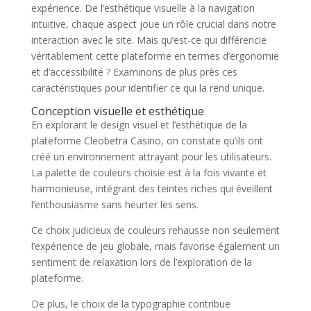
expérience. De l’esthétique visuelle à la navigation
intuitive, chaque aspect joue un rôle crucial dans notre
interaction avec le site. Mais qu’est-ce qui différencie
véritablement cette plateforme en termes d’ergonomie
et d’accessibilité ? Examinons de plus près ces
caractéristiques pour identifier ce qui la rend unique.
Conception visuelle et esthétique
En explorant le design visuel et l’esthétique de la
plateforme Cleobetra Casino, on constate qu’ils ont
créé un environnement attrayant pour les utilisateurs.
La palette de couleurs choisie est à la fois vivante et
harmonieuse, intégrant des teintes riches qui éveillent
l’enthousiasme sans heurter les sens.
Ce choix judicieux de couleurs rehausse non seulement
l’expérience de jeu globale, mais favorise également un
sentiment de relaxation lors de l’exploration de la
plateforme.
De plus, le choix de la typographie contribue