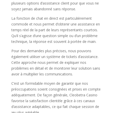
plusieurs options d’assistance client pour que vous ne
soyez jamais abandonné sans réponse.
La fonction de chat en direct est particulièrement
commode et nous permet d’obtenir une assistance en
temps réel de la part de leurs représentants courtois.
Qu’il s’agisse d’une question simple ou d’un problème
technique, la réponse est souvent à portée de main.
Pour des demandes plus précises, nous pouvons
également utiliser un système de tickets d’assistance.
Cette approche nous permet de expliquer nos
problèmes en détail et de monitorer leur solution sans
avoir à multiplier les communications.
C’est un formidable moyen de garantir que nos
préoccupations soient consignées et prises en compte
adéquatement. De façon générale, Cleobetra Casino
favorise la satisfaction clientèle grâce à ces canaux
d’assistance adaptables, ce qui fait chaque session de
jeu plus agréable.