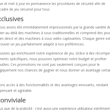
rve et met à jour en permanence les procédures de sécurité afin de
cadre de jeu sécurisé pour tous.
xclusives
nous avons été immédiatement impressionnés par la grande variété d
ien au-delà des machines à sous traditionnelles et comprend des jeu
 en direct et des machines à sous vidéo captivantes. Chaque genre es
ouver un jeu parfaitement adapté à nos préférences.
usives qui enrichissent notre expérience de jeu. Grâce à des récomp
ements spécifiques, nous pouvons optimiser notre budget et profiter
inutiles. Ces promotions ne sont pas seulement conçues pour le
tégiquement nos chances de gagner et nous donner un avantage certa
vons accès à des fonctionnalités et des avantages innovants, rendant
mpensant et agréable.
conviviale
us que de la praticité : c’est aussi une expérience utilisateur extrême