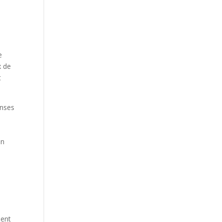
e
x de
t
enses
in
ment