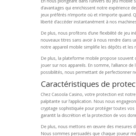
En nous plongeant dans l’univers du jeu mobile
d’avantages qui enrichissent notre expérience d
jeux préférés n’importe où et n’importe quand. Q
liberté d’accéder instantanément à nos machines 
De plus, nous profitons d’une flexibilité de jeu 
nouveaux titres sans avoir à nous rendre dans u
notre appareil mobile simplifie les dépôts et les 
De plus, la plateforme mobile propose souvent
jouer sur nos appareils. En somme, l’alliance de l
possibilités, nous permettant de perfectionner n
Caractéristiques de protect
Chez Casoola Casino, votre protection est notre
palpitante sur l’application. Nous nous engageo
cryptage sophistiquée pour protéger toutes vos 
garantit la discrétion et la protection de vos do
De plus, nous mettons en œuvre des mesures de c
Nous sommes persuadés que chaque joueur mérite 