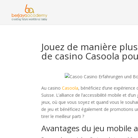
Jouez de manière plus
de casino Casoola pou
Au casino
Casoola
, bénéficiez d’une expérience
Suisse. L’alliance de l’accessibilité mobile et d’u
jeux, où que vous soyez et quand vous le souha
de jeu et bénéficiez également de promotions un
tirer le meilleur parti ?
Avantages du jeu mobile a