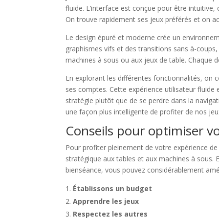
fluide. L’interface est conçue pour être intuitiv
On trouve rapidement ses jeux préférés et on a
Le design épuré et moderne crée un environnemen
graphismes vifs et des transitions sans à-coup
machines à sous ou aux jeux de table. Chaque déta
En explorant les différentes fonctionnalités, on c
ses comptes. Cette expérience utilisateur fluide
stratégie plutôt que de se perdre dans la navigati
une façon plus intelligente de profiter de nos jeu
Conseils pour optimiser v
Pour profiter pleinement de votre expérience de 
stratégique aux tables et aux machines à sous. 
bienséance, vous pouvez considérablement amélior
Établissons un budget
Apprendre les jeux
Respectez les autres