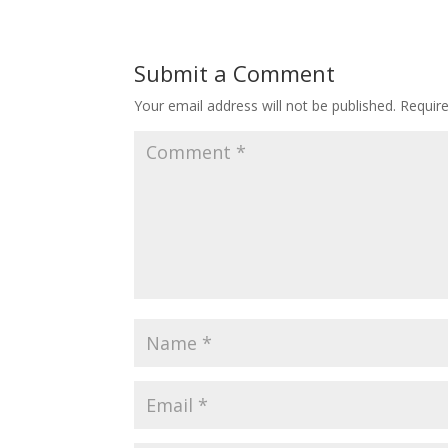
Submit a Comment
Your email address will not be published.
Requir