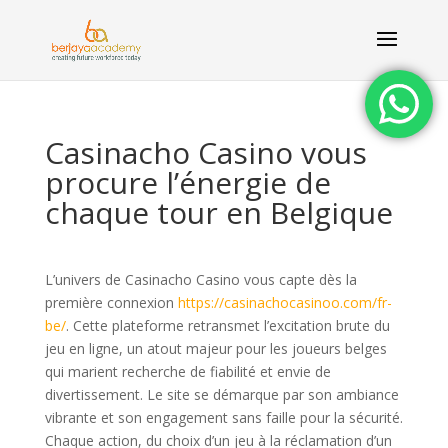
Casinacho Casino vous
procure l’énergie de
chaque tour en Belgique
L’univers de Casinacho Casino vous capte dès la
première connexion
https://casinachocasinoo.com/fr-
be/
. Cette plateforme retransmet l’excitation brute du
jeu en ligne, un atout majeur pour les joueurs belges
qui marient recherche de fiabilité et envie de
divertissement. Le site se démarque par son ambiance
vibrante et son engagement sans faille pour la sécurité.
Chaque action, du choix d’un jeu à la réclamation d’un