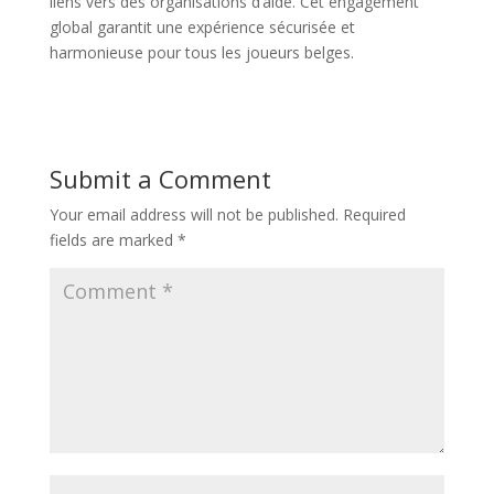
liens vers des organisations d’aide. Cet engagement
global garantit une expérience sécurisée et
harmonieuse pour tous les joueurs belges.
Submit a Comment
Your email address will not be published.
Required
fields are marked
*