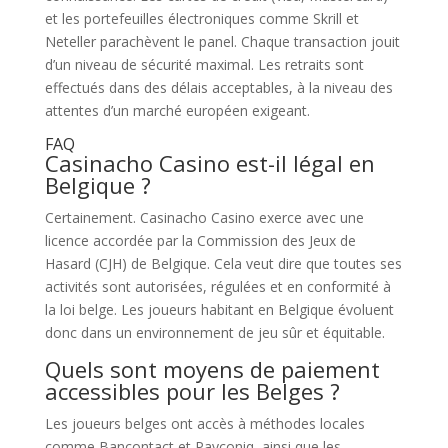
et les portefeuilles électroniques comme Skrill et
Neteller parachèvent le panel. Chaque transaction jouit
d’un niveau de sécurité maximal. Les retraits sont
effectués dans des délais acceptables, à la niveau des
attentes d’un marché européen exigeant.
FAQ
Casinacho Casino est-il légal en
Belgique ?
Certainement. Casinacho Casino exerce avec une
licence accordée par la Commission des Jeux de
Hasard (CJH) de Belgique. Cela veut dire que toutes ses
activités sont autorisées, régulées et en conformité à
la loi belge. Les joueurs habitant en Belgique évoluent
donc dans un environnement de jeu sûr et équitable.
Quels sont moyens de paiement
accessibles pour les Belges ?
Les joueurs belges ont accès à méthodes locales
comme Bancontact et Payconiq, ainsi que les