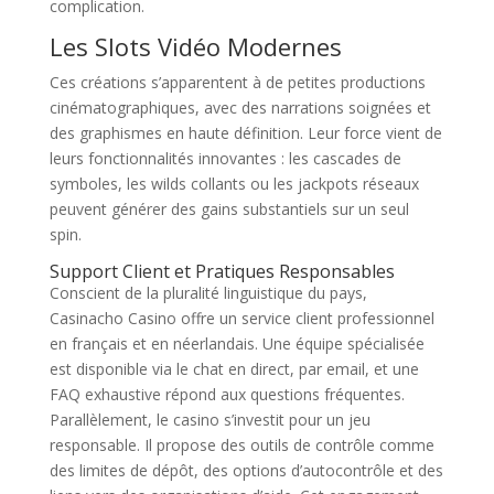
complication.
Les Slots Vidéo Modernes
Ces créations s’apparentent à de petites productions
cinématographiques, avec des narrations soignées et
des graphismes en haute définition. Leur force vient de
leurs fonctionnalités innovantes : les cascades de
symboles, les wilds collants ou les jackpots réseaux
peuvent générer des gains substantiels sur un seul
spin.
Support Client et Pratiques Responsables
Conscient de la pluralité linguistique du pays,
Casinacho Casino offre un service client professionnel
en français et en néerlandais. Une équipe spécialisée
est disponible via le chat en direct, par email, et une
FAQ exhaustive répond aux questions fréquentes.
Parallèlement, le casino s’investit pour un jeu
responsable. Il propose des outils de contrôle comme
des limites de dépôt, des options d’autocontrôle et des