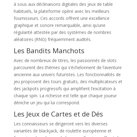
à sous aux déclinaisons digitales des jeux de table
habituels, la plateforme opère avec les meilleurs
fournisseurs. Ces accords offrent une excellence
graphique et sonore remarquable, ainsi qu’une
régularité attestée par des systèmes de nombres
aléatoires (RNG) fréquemment audités.
Les Bandits Manchots
Avec de nombreux de titres, les passionnés de slots
parcourent des thèmes qui s’échelonnent de l’aventure
ancienne aux univers futuristes. Les fonctionnalités de
jeu proposent des tours gratuits, des multiplicateurs et
des jackpots progressifs qui amplifient l’excitation à
chaque spin. La richesse est telle que chaque joueur
déniche un jeu qui lui correspond.
Les Jeux de Cartes et de Dés
Les connaisseurs se dirigeront vers les diverses
variantes de blackjack, de roulette européenne et