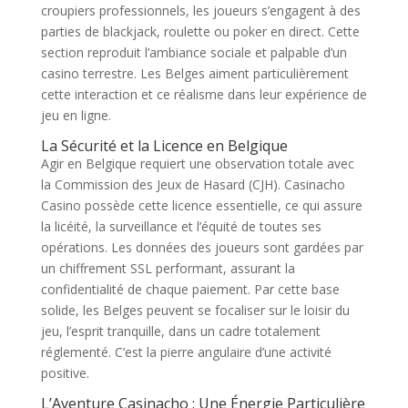
croupiers professionnels, les joueurs s’engagent à des
parties de blackjack, roulette ou poker en direct. Cette
section reproduit l’ambiance sociale et palpable d’un
casino terrestre. Les Belges aiment particulièrement
cette interaction et ce réalisme dans leur expérience de
jeu en ligne.
La Sécurité et la Licence en Belgique
Agir en Belgique requiert une observation totale avec
la Commission des Jeux de Hasard (CJH). Casinacho
Casino possède cette licence essentielle, ce qui assure
la licéité, la surveillance et l’équité de toutes ses
opérations. Les données des joueurs sont gardées par
un chiffrement SSL performant, assurant la
confidentialité de chaque paiement. Par cette base
solide, les Belges peuvent se focaliser sur le loisir du
jeu, l’esprit tranquille, dans un cadre totalement
réglementé. C’est la pierre angulaire d’une activité
positive.
L’Aventure Casinacho : Une Énergie Particulière