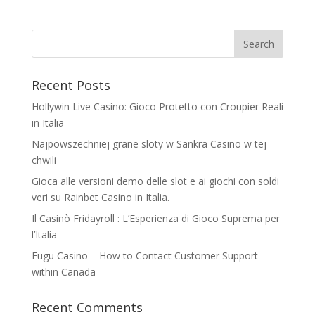
Recent Posts
Hollywin Live Casino: Gioco Protetto con Croupier Reali
in Italia
Najpowszechniej grane sloty w Sankra Casino w tej
chwili
Gioca alle versioni demo delle slot e ai giochi con soldi
veri su Rainbet Casino in Italia.
Il Casinò Fridayroll : L’Esperienza di Gioco Suprema per
l’Italia
Fugu Casino – How to Contact Customer Support
within Canada
Recent Comments