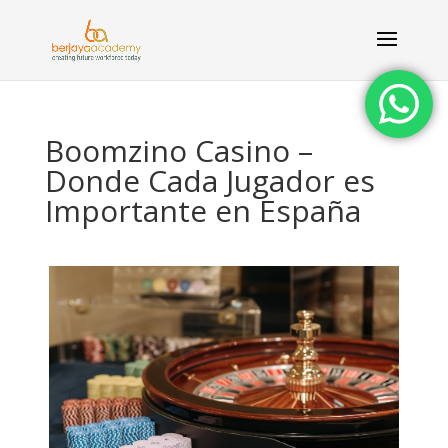
Boomzino Casino –
Donde Cada Jugador es
Importante en España