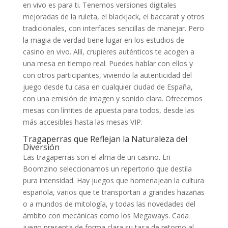
en vivo es para ti. Tenemos versiones digitales
mejoradas de la ruleta, el blackjack, el baccarat y otros
tradicionales, con interfaces sencillas de manejar. Pero
la magia de verdad tiene lugar en los estudios de
casino en vivo. Allí, crupieres auténticos te acogen a
una mesa en tiempo real. Puedes hablar con ellos y
con otros participantes, viviendo la autenticidad del
juego desde tu casa en cualquier ciudad de España,
con una emisión de imagen y sonido clara. Ofrecemos
mesas con límites de apuesta para todos, desde las
más accesibles hasta las mesas VIP.
Tragaperras que Reflejan la Naturaleza del
Diversión
Las tragaperras son el alma de un casino. En
Boomzino seleccionamos un repertorio que destila
pura intensidad. Hay juegos que homenajean la cultura
española, varios que te transportan a grandes hazañas
o a mundos de mitología, y todas las novedades del
ámbito con mecánicas como los Megaways. Cada
juego presenta de forma clara su tasa de retorno al