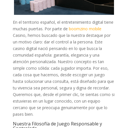
En el territorio español, el entretenimiento digital tiene
muchas puertas. Por parte de
boomzino mobile
Casino, hemos buscado que la nuestra destaque por
un motivo claro: dar el control a la persona. Este
casino digital nació pensando en lo que busca la
comunidad española: garantía, elegancia y una
atención personalizada. Nuestro concepto es tan
simple como sólida: cada jugador importa. Por eso,
cada cosa que hacemos, desde escoger un juego
hasta solucionar una consulta, está diseñado para que
tu vivencia sea personal, segura y digna de recordar.
Queremos que, desde el primer clic, te sientas como si
estuvieras en un lugar conocido, con un equipo
cercano que se preocupa genuinamente por que lo
pases bien.
Nuestra Filosofía de Juego Responsable y