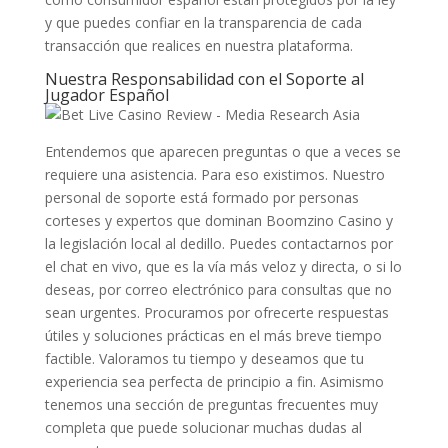
y que puedes confiar en la transparencia de cada
transacción que realices en nuestra plataforma.
Nuestra Responsabilidad con el Soporte al
Jugador Español
Entendemos que aparecen preguntas o que a veces se
requiere una asistencia. Para eso existimos. Nuestro
personal de soporte está formado por personas
corteses y expertos que dominan Boomzino Casino y
la legislación local al dedillo. Puedes contactarnos por
el chat en vivo, que es la vía más veloz y directa, o si lo
deseas, por correo electrónico para consultas que no
sean urgentes. Procuramos por ofrecerte respuestas
útiles y soluciones prácticas en el más breve tiempo
factible. Valoramos tu tiempo y deseamos que tu
experiencia sea perfecta de principio a fin. Asimismo
tenemos una sección de preguntas frecuentes muy
completa que puede solucionar muchas dudas al