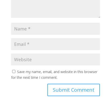
Save my name, email, and website in this browser
for the next time I comment.