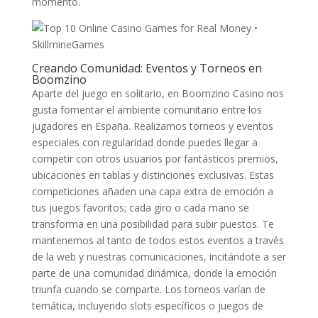
momento.
Creando Comunidad: Eventos y Torneos en
Boomzino
Aparte del juego en solitario, en Boomzino Casino nos
gusta fomentar el ambiente comunitario entre los
jugadores en España. Realizamos torneos y eventos
especiales con regularidad donde puedes llegar a
competir con otros usuarios por fantásticos premios,
ubicaciones en tablas y distinciones exclusivas. Estas
competiciones añaden una capa extra de emoción a
tus juegos favoritos; cada giro o cada mano se
transforma en una posibilidad para subir puestos. Te
mantenemos al tanto de todos estos eventos a través
de la web y nuestras comunicaciones, incitándote a ser
parte de una comunidad dinámica, donde la emoción
triunfa cuando se comparte. Los torneos varían de
temática, incluyendo slots específicos o juegos de