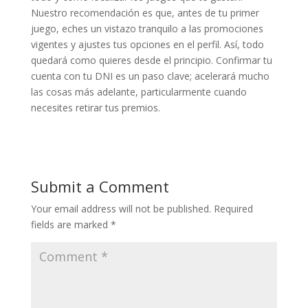
Nuestro recomendación es que, antes de tu primer
juego, eches un vistazo tranquilo a las promociones
vigentes y ajustes tus opciones en el perfil. Así, todo
quedará como quieres desde el principio. Confirmar tu
cuenta con tu DNI es un paso clave; acelerará mucho
las cosas más adelante, particularmente cuando
necesites retirar tus premios.
Submit a Comment
Your email address will not be published.
Required
fields are marked
*