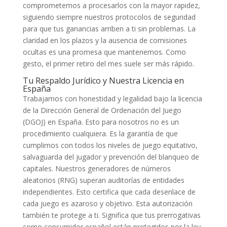
comprometemos a procesarlos con la mayor rapidez,
siguiendo siempre nuestros protocolos de seguridad
para que tus ganancias arriben a ti sin problemas. La
claridad en los plazos y la ausencia de comisiones
ocultas es una promesa que mantenemos. Como
gesto, el primer retiro del mes suele ser más rápido.
Tu Respaldo Jurídico y Nuestra Licencia en
España
Trabajamos con honestidad y legalidad bajo la licencia
de la Dirección General de Ordenación del Juego
(DGOJ) en España. Esto para nosotros no es un
procedimiento cualquiera. Es la garantía de que
cumplimos con todos los niveles de juego equitativo,
salvaguarda del jugador y prevención del blanqueo de
capitales. Nuestros generadores de números
aleatorios (RNG) superan auditorías de entidades
independientes. Esto certifica que cada desenlace de
cada juego es azaroso y objetivo. Esta autorización
también te protege a ti. Significa que tus prerrogativas
como consumidor español están protegidos por la ley