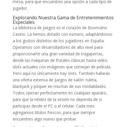
mesa, para que encuentres una opción a cada tipo de
jugador.
Explorando Nuestra Gama de Entretenimientos
Especiales
La biblioteca de juegos es el corazón de Boomzino
Casino. La hemos dotado con esmero, adaptándonos
a los gustos distintos de los jugadores en España.
Operamos con desarrolladores de alto nivel para
proporcionarte una gran variedad de tragaperras,
desde las máquinas de frutales clásicas hasta video
slots actuales con imágenes que semejan de película.
Pero aquí no únicamente hay slots. También hallarás
una oferta extensa de juegos de salón: ruleta,
blackjack y póquer en muchas de sus modalidades.
Todos operan perfectamente en cualquier aparato,
para que la nitidez de la sesión no dependa de si
participas desde el PC o el celular. Cada mes
agregamos títulos frescos, para que siempre
encuentres algo nuevo que probar.