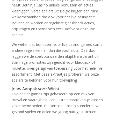
heeft Betninja Casino unieke bonussen en acties
klaarliggen. Verse spelers uit België krijgen een ruim
welkomstaanbod dat ook voor het live casino telt.
Bovendien worden er regelmatig cashback acties,
prijsvragen en toernooien exclusief voor onze live
spelers.
We weten dat bonussen voor live casino games soms
andere regels kennen dan die voor slots. Daardoor
leggen we de spelvoorwaarden altijd transparant uit.
Sommige promoties zijn gericht voor blackjack of
roulette, overige zijn van toepassing voor het hele live
assortiment. Met deze extraatjes proberen we onze
spelers te belonen voor hun toewijding.
Jouw Aanpak voor Winst
Live dealer games zijn gebaseerd op een mix van
toeval en vaardigheid. Een juiste aanpak kan je kansen
zeker beïnvloeden. Bij Betninja Casino stimuleren we
gezond spelen en delen we graag nuttige inzichten.