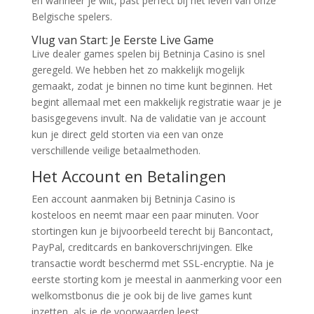
en wanneer je wilt, past perfect bij het leven van onze
Belgische spelers.
Vlug van Start: Je Eerste Live Game
Live dealer games spelen bij Betninja Casino is snel
geregeld. We hebben het zo makkelijk mogelijk
gemaakt, zodat je binnen no time kunt beginnen. Het
begint allemaal met een makkelijk registratie waar je je
basisgegevens invult. Na de validatie van je account
kun je direct geld storten via een van onze
verschillende veilige betaalmethoden.
Het Account en Betalingen
Een account aanmaken bij Betninja Casino is
kosteloos en neemt maar een paar minuten. Voor
stortingen kun je bijvoorbeeld terecht bij Bancontact,
PayPal, creditcards en bankoverschrijvingen. Elke
transactie wordt beschermd met SSL-encryptie. Na je
eerste storting kom je meestal in aanmerking voor een
welkomstbonus die je ook bij de live games kunt
inzetten, als je de voorwaarden leest.