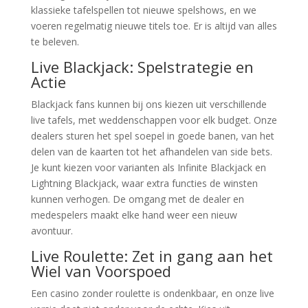
klassieke tafelspellen tot nieuwe spelshows, en we
voeren regelmatig nieuwe titels toe. Er is altijd van alles
te beleven.
Live Blackjack: Spelstrategie en
Actie
Blackjack fans kunnen bij ons kiezen uit verschillende
live tafels, met weddenschappen voor elk budget. Onze
dealers sturen het spel soepel in goede banen, van het
delen van de kaarten tot het afhandelen van side bets.
Je kunt kiezen voor varianten als Infinite Blackjack en
Lightning Blackjack, waar extra functies de winsten
kunnen verhogen. De omgang met de dealer en
medespelers maakt elke hand weer een nieuw
avontuur.
Live Roulette: Zet in gang aan het
Wiel van Voorspoed
Een casino zonder roulette is ondenkbaar, en onze live