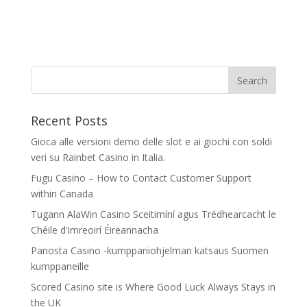
Recent Posts
Gioca alle versioni demo delle slot e ai giochi con soldi
veri su Rainbet Casino in Italia.
Fugu Casino – How to Contact Customer Support
within Canada
Tugann AlaWin Casino Sceitimíní agus Trédhearcacht le
Chéile d’Imreoirí Éireannacha
Panosta Casino -kumppaniohjelman katsaus Suomen
kumppaneille
Scored Casino site is Where Good Luck Always Stays in
the UK