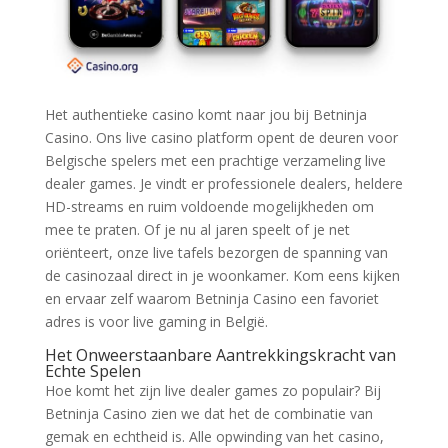
Het authentieke casino komt naar jou bij Betninja
Casino. Ons live casino platform opent de deuren voor
Belgische spelers met een prachtige verzameling live
dealer games. Je vindt er professionele dealers, heldere
HD-streams en ruim voldoende mogelijkheden om
mee te praten. Of je nu al jaren speelt of je net
oriënteert, onze live tafels bezorgen de spanning van
de casinozaal direct in je woonkamer. Kom eens kijken
en ervaar zelf waarom Betninja Casino een favoriet
adres is voor live gaming in België.
Het Onweerstaanbare Aantrekkingskracht van
Echte Spelen
Hoe komt het zijn live dealer games zo populair? Bij
Betninja Casino zien we dat het de combinatie van
gemak en echtheid is. Alle opwinding van het casino,