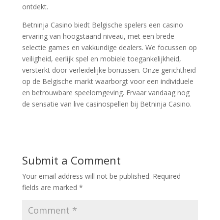
ontdekt.
Betninja Casino biedt Belgische spelers een casino
ervaring van hoogstaand niveau, met een brede
selectie games en vakkundige dealers. We focussen op
veiligheid, eerlijk spel en mobiele toegankelijkheid,
versterkt door verleidelijke bonussen. Onze gerichtheid
op de Belgische markt waarborgt voor een individuele
en betrouwbare speelomgeving. Ervaar vandaag nog
de sensatie van live casinospellen bij Betninja Casino.
Submit a Comment
Your email address will not be published.
Required
fields are marked
*