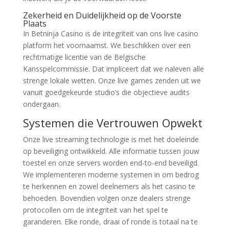
Zekerheid en Duidelijkheid op de Voorste
Plaats
In Betninja Casino is de integriteit van ons live casino
platform het voornaamst. We beschikken over een
rechtmatige licentie van de Belgische
Kansspelcommissie. Dat impliceert dat we naleven alle
strenge lokale wetten. Onze live games zenden uit we
vanuit goedgekeurde studio’s die objectieve audits
ondergaan.
Systemen die Vertrouwen Opwekt
Onze live streaming technologie is met het doeleinde
op beveiliging ontwikkeld. Alle informatie tussen jouw
toestel en onze servers worden end-to-end beveiligd.
We implementeren moderne systemen in om bedrog
te herkennen en zowel deelnemers als het casino te
behoeden. Bovendien volgen onze dealers strenge
protocollen om de integriteit van het spel te
garanderen. Elke ronde, draai of ronde is totaal na te