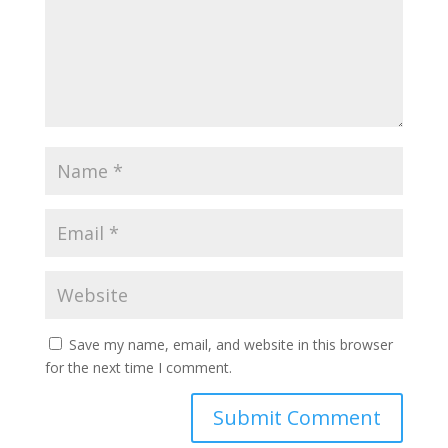
Save my name, email, and website in this browser
for the next time I comment.