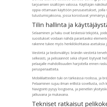
tarjoamien sisältöjen valossa. Käyttäjän näkökul
oppia ottamaan käyttöön perusasetukset, joilla vo
tutustumisjaksona, jossa korostuvat ymmärrys pel
Tilin hallinta ja käyttäjä
Selaaminen ja haku ovat keskeisiä tekijöitä, joid
suositukset voidaan nähdä parantaviksi elementeik
rakenne tukee myös henkilökohtaisia asetuksia ja
Viestintä ja tiedonvälitys: brändin viestintä terveh
selkeästi, ja pelisäännöt sekä ohjeet löytyvät h
pelaajalle mahdollisuuden harjoitella ennen raska
perusperiaatteita.
Mobiililaitteiden tuki on tärkeässä roolissa, ja b
Pelaaminen sujuu ilman erillistä sovellusta, och
Navigointi pysyy loogisena, ja pienetkin yksityi
jatkuvana ja mukavana.
Tekniset ratkaisut peliko