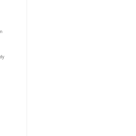
en
ydy