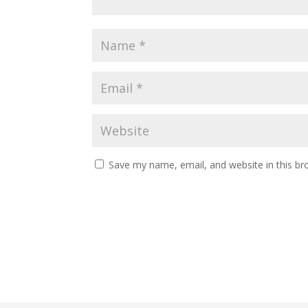
Save my name, email, and website in this br