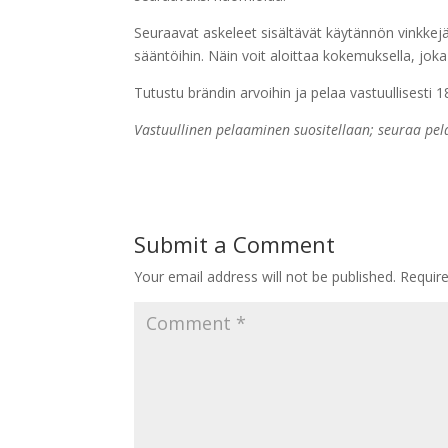
Seuraavat askeleet sisältävät käytännön vinkkejä
sääntöihin. Näin voit aloittaa kokemuksella, joka
Tutustu brändin arvoihin ja pelaa vastuullisesti
Vastuullinen pelaaminen suositellaan; seuraa pel
Submit a Comment
Your email address will not be published.
Requir