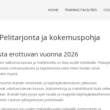
HOME
TRAINING FACILITIES
CO
 Pelitarjonta ja kokemuspohja
osta erottuvan vuonna 2026
n valikoima kasvaa ja markkinoilla on tilaa uusille tulokkaille. Pelaaji
evista ominaisuuksista ja käytännöistä sekä miten heidän omat
aiden myötä.
huomio brändin viestintään ja käyttäjäkokemuksen jatkuvaan
vat odottaa tulevan kasvun, lisätoimintoja ja mahdollisesti lisää selk
iaan. Brändin kyky pysyä ajan tasalla ja reagoida käyttäjäpalautteese
rriez Casinon pitkäjänteisen potentiaalin.
 lanseeraus luo uuden mahdollisuuden pelaajille numeroinnin ja