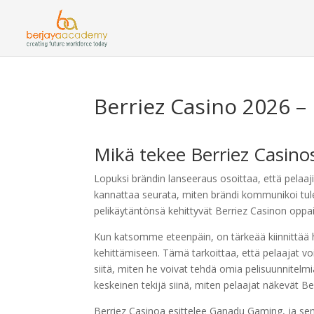
Berriez Casino 2026 –
Mikä tekee Berriez Casin
Lopuksi brändin lanseeraus osoittaa, että pelaajie
kannattaa seurata, miten brändi kommunikoi tul
pelikäytäntönsä kehittyvät Berriez Casinon opp
Kun katsomme eteenpäin, on tärkeää kiinnittää 
kehittämiseen. Tämä tarkoittaa, että pelaajat voi
siitä, miten he voivat tehdä omia pelisuunnitelm
keskeinen tekijä siinä, miten pelaajat näkevät Be
Berriez Casinoa esittelee Ganadu Gaming, ja sen