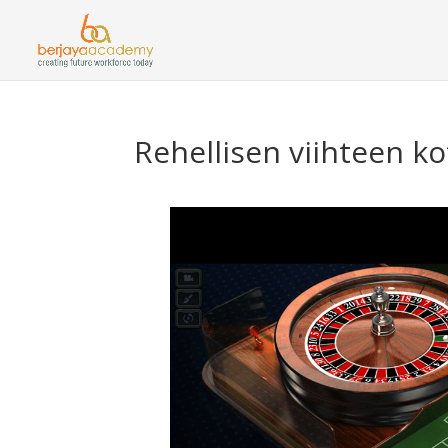
Rehellisen viihteen k