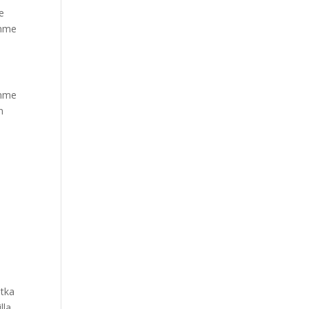
e
umme
ämme
n
otka
lla,