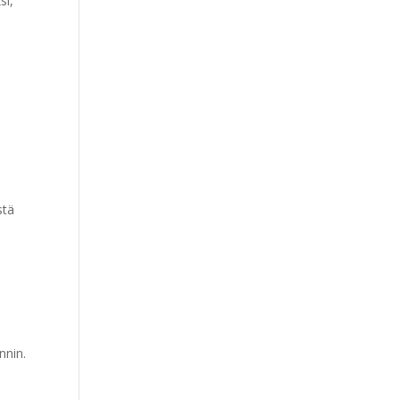
si,
stä
nnin.