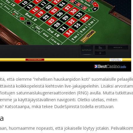
itä, että olemme “rehellisen hauskanpidon koti” suomalaisille pelaajill
ävistä kolikkopeleistä kiehtoviin live-jakajapeleihin. Lisäksi arvost
fioitujen satunnaislukugeneraattoreiden (RNG) avulla. Mutta tutkittav
mme ja käyttäjäystävällinen navigointi. Oletko utelias, miten
a? Katsotaanpa, mikä tekee DudeSpinistä todella erottuvan.
ma
n, huomaamme nopeasti, että jokaiselle löytyy jotakin. Pelivalikoi