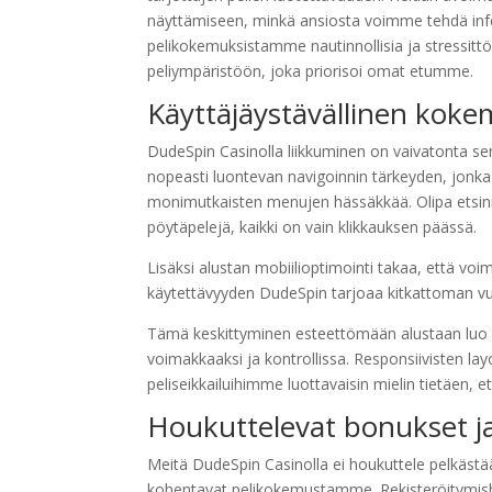
näyttämiseen, minkä ansiosta voimme tehdä info
pelikokemuksistamme nautinnollisia ja stressittö
peliympäristöön, joka priorisoi omat etumme.
Käyttäjäystävällinen kok
DudeSpin Casinolla liikkuminen on vaivatonta sen
nopeasti luontevan navigoinnin tärkeyden, jonka 
monimutkaisten menujen hässäkkää. Olipa etsin
pöytäpelejä, kaikki on vain klikkauksen päässä.
Lisäksi alustan mobiilioptimointi takaa, että v
käytettävyyden DudeSpin tarjoaa kitkattoman vu
Tämä keskittyminen esteettömään alustaan luo 
voimakkaaksi ja kontrollissa. Responsiivisten la
peliseikkailuihimme luottavaisin mielin tietäen,
Houkuttelevat bonukset j
Meitä DudeSpin Casinolla ei houkuttele pelkäst
kohentavat pelikokemustamme. Rekisteröitymishet