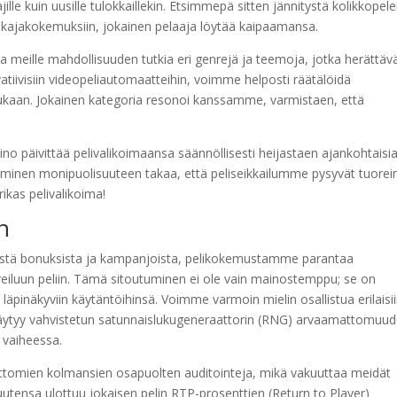
jille kuin uusille tulokkaillekin. Etsimmepä sitten jännitystä kolikkopele
akajakokemuksiin, jokainen pelaaja löytää kaipaamansa.
eille mahdollisuuden tutkia eri genrejä ja teemoja, jotka herättäv
atiivisiin videopeliautomaatteihin, voimme helposti räätälöidä
n. Jokainen kategoria resonoi kanssamme, varmistaen, että
o päivittää pelivalikoimaansa säännöllisesti heijastaen ajankohtaisi
uminen monipuolisuuteen takaa, että peliseikkailumme pysyvät tuorei
rikas pelivalikoima!
n
istä bonuksista ja kampanjoista, pelikokemustamme parantaa
eiluun peliin. Tämä sitoutuminen ei ole vain mainostemppu; se on
läpinäkyviin käytäntöihinsä. Voimme varmoin mielin osallistua erilaisi
määräytyy vahvistetun satunnaislukugeneraattorin (RNG) arvaamattomuu
 vaiheessa.
mattomien kolmansien osapuolten auditointeja, mikä vakuuttaa meidät
utensa ulottuu jokaisen pelin RTP-prosenttien (Return to Player)