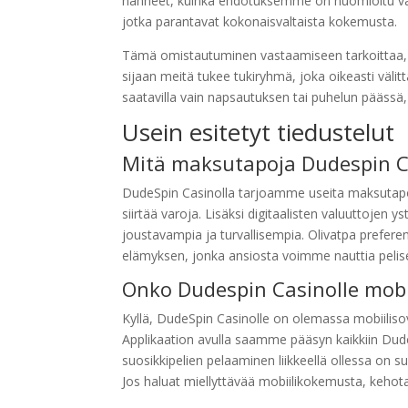
nähneet, kuinka ehdotuksemme on huomioitu vak
jotka parantavat kokonaisvaltaista kokemusta.
Tämä omistautuminen vastaamiseen tarkoittaa,
sijaan meitä tukee tukiryhmä, joka oikeasti väl
saatavilla vain napsautuksen tai puhelun päässä,
Usein esitetyt tiedustelut
Mitä maksutapoja Dudespin C
DudeSpin Casinolla tarjoamme useita maksutapoj
siirtää varoja. Lisäksi digitaalisten valuuttojen
joustavampia ja turvallisempia. Olivatpa prefe
elämyksen, jonka ansiosta voimme nauttia peli
Onko Dudespin Casinolle mobii
Kyllä, DudeSpin Casinolle on olemassa mobiilis
Applikaation avulla saamme pääsyn kaikkiin Du
suosikkipelien pelaaminen liikkeellä ollessa on s
Jos haluat miellyttävää mobiilikokemusta, keho