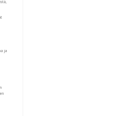
istä,
ät
a
na ja
in
den