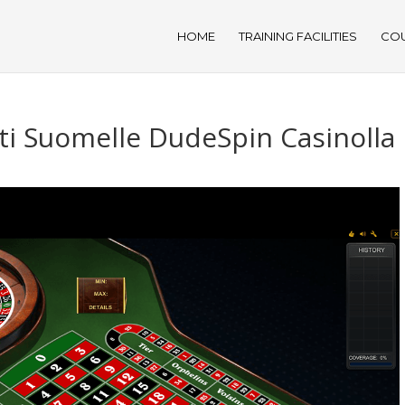
HOME
TRAINING FACILITIES
CO
oti Suomelle DudeSpin Casinolla