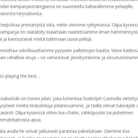
eidän kampanjastrategiansa on suunniteltu kaltaisillemme pelaajille,
kaisesta tarjouksesta.
helpottaa ymmärrystä siitä, mihin olemme ryhtymässä. Olipa kysees
en kampanja on räätälöity lisäämään nautintoamme ilman hämmennyst
 ja kannustavat meitä tutkimaan uusia pelejä.
nioittaa uskollisuuttamme pysyvien palkintojen kautta. Viime kädess
ain rahallisia etuja – ne vahvistavat jännitystämme ja sitoutumista
siakastuki on toinen pilari, joka kohentaa DudeSpin Casinolla vietetty
syneet meiltä tiedusteluja pelatessamme, ja täällä olevat tukiväylät 
isesti. Olipa kyseessä sitten live-chatin, sähköpostin tai puhelimen
mattitaitoista apua.
ka avulla he voivat jatkuvasti parantaa palveluitaan. Olemme itse