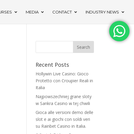
URSES
MEDIA
CONTACT
INDUSTRY NEWS
Recent Posts
Hollywin Live Casino: Gioco
Protetto con Croupier Reali in
Italia
Najpowszechniej grane sloty
w Sankra Casino w tej chwili
Gioca alle versioni demo delle
slot e ai giochi con soldi veri
su Rainbet Casino in Italia.