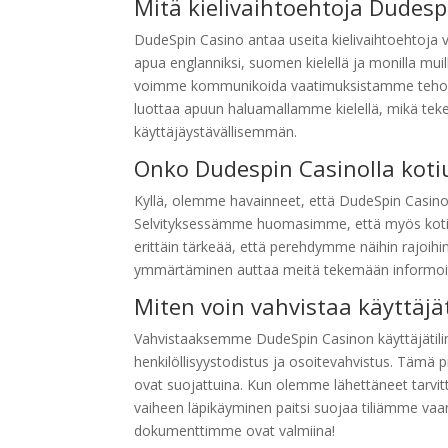
Mitä kielivaihtoehtoja Dudesp
DudeSpin Casino antaa useita kielivaihtoehtoja
apua englanniksi, suomen kielellä ja monilla muil
voimme kommunikoida vaatimuksistamme tehokk
luottaa apuun haluamallamme kielellä, mikä tek
käyttäjäystävällisemmän.
Onko Dudespin Casinolla koti
Kyllä, olemme havainneet, että DudeSpin Casino
Selvityksessämme huomasimme, että myös kotiut
erittäin tärkeää, että perehdymme näihin rajoihi
ymmärtäminen auttaa meitä tekemään informoit
Miten voin vahvistaa käyttäjät
Vahvistaaksemme DudeSpin Casinon käyttäjätilimm
henkilöllisyystodistus ja osoitevahvistus. Tämä
ovat suojattuina. Kun olemme lähettäneet tarvitt
vaiheen läpikäyminen paitsi suojaa tiliämme va
dokumenttimme ovat valmiina!