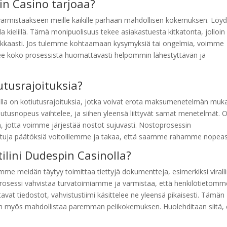
in Casino tarjoaa?
 varmistaakseen meille kaikille parhaan mahdollisen kokemuksen. Löy
la kielillä. Tämä monipuolisuus tekee asiakastuesta kitkatonta, jolloin
aasti. Jos tulemme kohtaamaan kysymyksiä tai ongelmia, voimme
ee koko prosessista huomattavasti helpommin lähestyttävän ja
utusrajoituksia?
lla on kotiutusrajoituksia, jotka voivat erota maksumenetelmän muk
usnopeus vaihtelee, ja siihen yleensä liittyvät samat menetelmät. 
n, jotta voimme järjestää nostot sujuvasti. Nostoprosessin
uja päätöksiä voitoillemme ja takaa, että saamme rahamme nopeast
ilini Dudespin Casinolla?
e meidän täytyy toimittaa tiettyjä dokumentteja, esimerkiksi virall
 prosessi vahvistaa turvatoimiamme ja varmistaa, että henkilötietomm
avat tiedostot, vahvistustiimi käsittelee ne yleensä pikaisesti. Tämän
an myös mahdollistaa paremman pelikokemuksen. Huolehditaan siitä, 